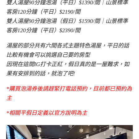
雙人湯屋90分鐘泡湯（平日）$1390/間｜山景標準
客房120分鐘（平日）$2190/間
雙人湯屋90分鐘泡湯（假日）$1590/間｜山景標準
客房120分鐘（平日）$2390/間
湯屋的部分共有六間各式主題特色湯屋，平日的話
比較有機會可以挑選自己要的房型
因現在這間IG打卡正紅，假日真的是一屋難求，如
果有安排到的話，就泡了吧!
*購買泡湯券後請趕緊打電話預約，目前都已預約為
主
*相關平假日定義以官方說明為主