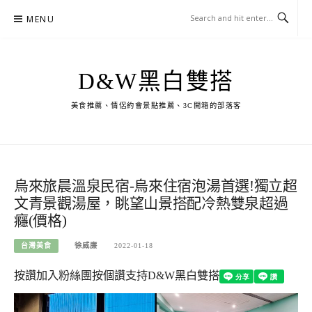
Skip
MENU
to
content
D&W黑白雙搭
美食推薦、情侶約會景點推薦、3C開箱的部落客
烏來旅晨溫泉民宿-烏來住宿泡湯首選!獨立超
文青景觀湯屋，眺望山景搭配冷熱雙泉超過
癮(價格)
台灣美食
徐威廉
2022-01-18
按讚加入粉絲團
按個讚支持D&W黑白雙搭