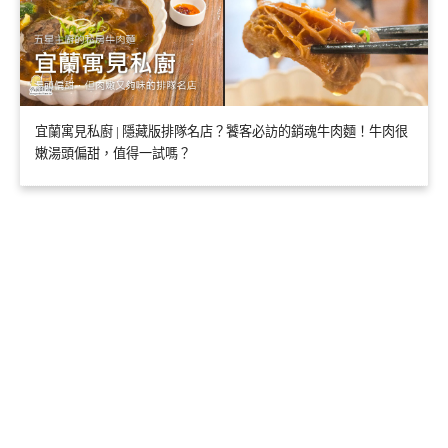
宜蘭寓見私廚 | 隱藏版排隊名店？饕客必訪的銷魂牛肉麵！牛肉很
嫩湯頭偏甜，值得一試嗎？