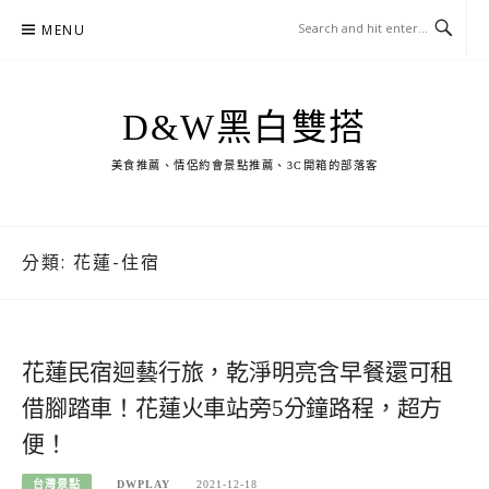
Skip
MENU
to
content
D&W黑白雙搭
美食推薦、情侶約會景點推薦、3C開箱的部落客
分類:
花蓮-住宿
花蓮民宿迴藝行旅，乾淨明亮含早餐還可租
借腳踏車！花蓮火車站旁5分鐘路程，超方
便！
台灣景點
DWPLAY
2021-12-18