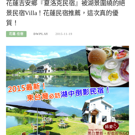
花蓮吉安鄉『夏洛克民宿』被湖景圍繞的絕
景民宿Villa！花蓮民宿推薦，這次真的優
質！
花蓮-住宿
DWPLAY
2015-11-19