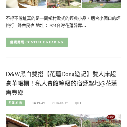
不得不說這真的是一間鄉村歐式的經典小品，適合小倆口的輕
旅行 綠舍民宿 地址： 974台灣花蓮縣壽…
CONTINUE READING
D&W黑白雙搭【花蓮Dong遊記】雙人床超
豪華帳棚！私人會館等級的宿營聖地@花蓮
壽豐鄉
花蓮-住宿
DWPLAY
2016-04-17
1