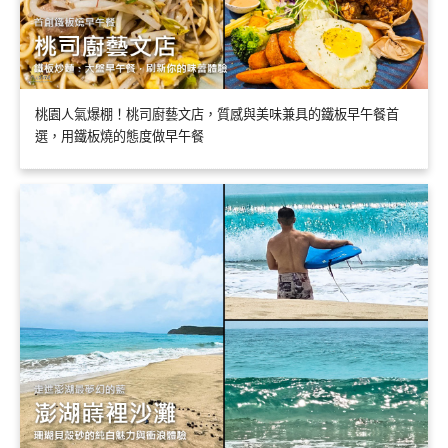
桃園人氣爆棚！桃司廚藝文店，質感與美味兼具的鐵板早午餐首
選，用鐵板燒的態度做早午餐