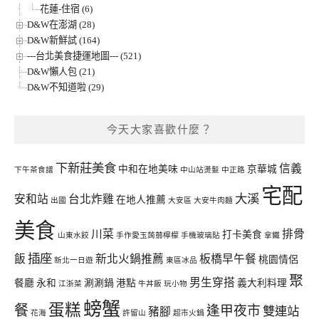
花蓮-住宿 (6)
D&W在澎湖 (28)
D&W新鮮試 (164)
---台北美食捷運地圖--- (521)
D&W懶人包 (21)
D&W不知道啦 (29)
今天大家喜歡什麼？
下新莊美食
信義
中和在地美味
京華城
下午茶食譜
中山站燙髮
中正路
宅配
大溪
安和站
台北炸雞
在地人推薦
出國
大安區
大安牛肉麵
美食
川菜
排骨
打卡美食
山東水餃
手作愛玉蒟蒻檸檬
手機玻璃貼
拿鐵
插座
飯
新北火鍋推薦
板橋早午餐
桃園情侶
新北一日遊
東區冰品
聚
男生穿搭
餐廳
永和
涮涮鍋
港點
義大利料理
江浙菜
牛丼飯
玩小物
螃蟹
蛋糕
餐
逢甲夜市
雙連站
豬腳
花海
許留山
超市火鍋