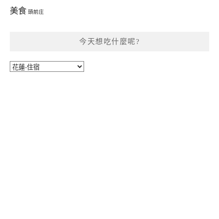
美食
頭前庄
今天想吃什麼呢?
今
天
想
吃
什
麼
呢?