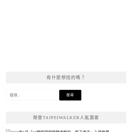
有什麼想找的嗎？
搜
尋
關
鍵
榮登TAIPEIWALKER人氣窩客
字: