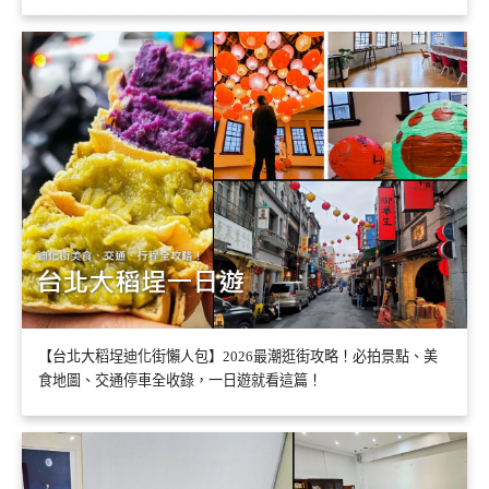
【台北大稻埕迪化街懶人包】2026最潮逛街攻略！必拍景點、美
食地圖、交通停車全收錄，一日遊就看這篇！