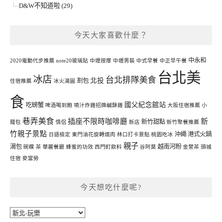
D&W不知道啦 (29)
今天大家喜歡什麼？
中永和
2020電動代步推薦
note20玻璃貼
中壢按摩
中壢男裝
中式早餐
中正早午餐
台北美
冰店
台北排隊美食
北投
割包
住宿推薦
冰火湯圓
食
國父紀念館站
吃螃蟹
啤酒喝到飽
噴汁炸雞招牌鹹酥雞
大阪住宿推薦
小
巷弄美食
插座不限時咖啡廳
新
新竹甜點
籠包
情侶
新店
新竹聚餐推薦
竹親子景點
沖繩
港式火鍋
日語檢定
東門油花旋轉燒肉
林口打卡景點
桃園吃冰
親子
湯包
越南河粉
碗粿
茶
華麗餐廳
蜂蜜的功效
西門町飲料
谷阿莫
金萱茶
頭城
住宿
麥當勞
今天想吃什麼呢?
今