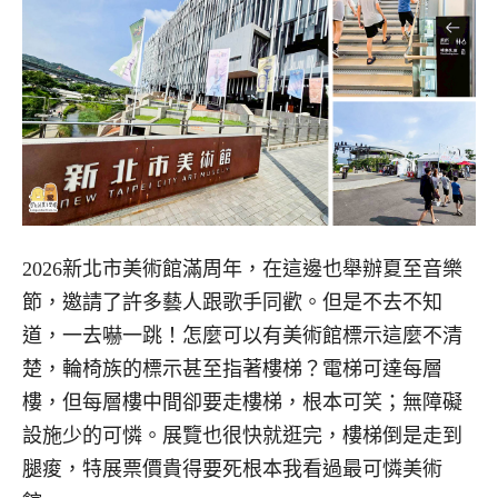
2026新北市美術館滿周年，在這邊也舉辦夏至音樂
節，邀請了許多藝人跟歌手同歡。但是不去不知
道，一去嚇一跳！怎麼可以有美術館標示這麼不清
楚，輪椅族的標示甚至指著樓梯？電梯可達每層
樓，但每層樓中間卻要走樓梯，根本可笑；無障礙
設施少的可憐。展覽也很快就逛完，樓梯倒是走到
腿痠，特展票價貴得要死根本我看過最可憐美術