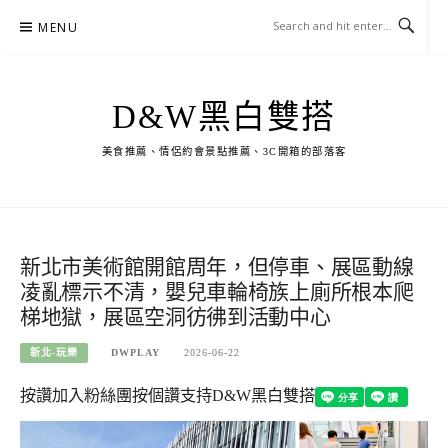
Skip
MENU
to
content
D&W黑白雙搭
美食推薦、情侶約會景點推薦、3C開箱的部落客
新北市美術館開館周年，但停車、展區動線
凌亂標示不清，嬰兒車輪椅族上廁所根本爬
梯地獄，展區空洞彷彿到活動中心
新北-玩樂
DWPLAY
2026-06-22
按讚加入粉絲團
按個讚支持D&W黑白雙搭