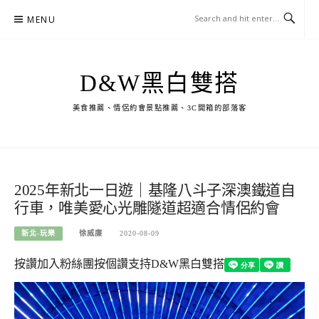
Skip
MENU
to
content
D&W黑白雙搭
美食推薦、情侶約會景點推薦、3C開箱的部落客
2025年新北一日遊｜基隆八斗子深澳鐵道自
行車，唯美愛心光雕隧道超適合情侶約會
新北-玩樂
徐威廉
2020-08-09
按讚加入粉絲團
按個讚支持D&W黑白雙搭