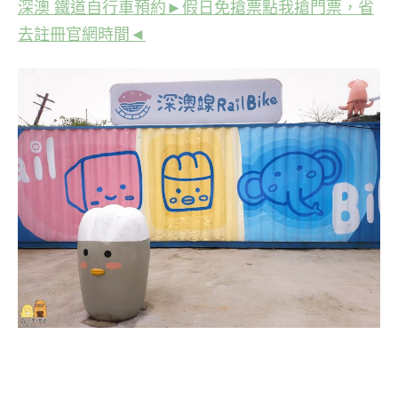
深澳 鐵道自行車預約
►假日免搶票點我搶門票，省
去註冊官網時間◄