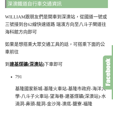
深澳鐵道自行車交通資訊
WILLIAM跟朋友們是開車到深澳站，從國道一號或
三號接到台62線快速道路 瑞濱方向至八斗子閘道往
海科館方向即可
如果是想搭乘大眾交通工具的話，可搭乘下面的公
車前往
到
建基煤礦(深澳站)
下車即可
791
基隆國家新城-基隆火車站-基隆市政府-海洋大
學-八斗子火車站-望海巷-建基煤礦(深澳站)-水
湳洞-鼻頭-龍洞-金沙灣-澳底-鹽寮-福隆