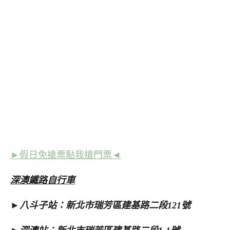
►假日免搶票點我搶門票◄
深澳鐵路自行車
►八斗子站：新北市瑞芳區建基路二段121號