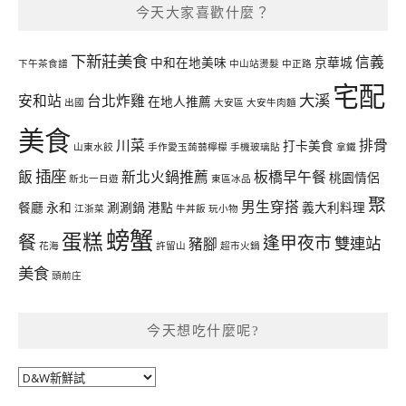
今天大家喜歡什麼？
下新莊美食
信義
中和在地美味
京華城
下午茶食譜
中山站燙髮
中正路
宅配
大溪
安和站
台北炸雞
在地人推薦
出國
大安區
大安牛肉麵
美食
川菜
排骨
打卡美食
山東水餃
手作愛玉蒟蒻檸檬
手機玻璃貼
拿鐵
插座
飯
新北火鍋推薦
板橋早午餐
桃園情侶
新北一日遊
東區冰品
聚
男生穿搭
餐廳
永和
涮涮鍋
港點
義大利料理
江浙菜
牛丼飯
玩小物
螃蟹
蛋糕
餐
逢甲夜市
雙連站
豬腳
花海
許留山
超市火鍋
美食
頭前庄
今天想吃什麼呢?
今
天