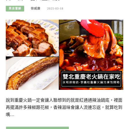
男孩嘗鮮
徐威廉
2025-03-18
說到重慶火鍋一定會讓人聯想到的就是紅通通辣油鍋底，裡面
再擺滿許多辣椒跟花椒，香辣滋味會讓人流連忘返，就算吃到
嘴…