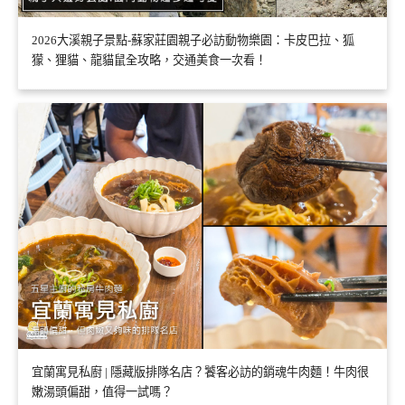
2026大溪親子景點-蘇家莊園親子必訪動物樂園：卡皮巴拉、狐
獴、狸貓、龍貓鼠全攻略，交通美食一次看！
宜蘭寓見私廚 | 隱藏版排隊名店？饕客必訪的銷魂牛肉麵！牛肉很
嫩湯頭偏甜，值得一試嗎？