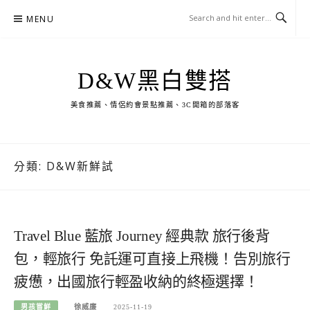
Skip
MENU
to
content
D&W黑白雙搭
美食推薦、情侶約會景點推薦、3C開箱的部落客
分類:
D&W新鮮試
Travel Blue 藍旅 Journey 經典款 旅行後背
包，輕旅行 免託運可直接上飛機！告別旅行
疲憊，出國旅行輕盈收納的終極選擇！
男孩嘗鮮
徐威廉
2025-11-19