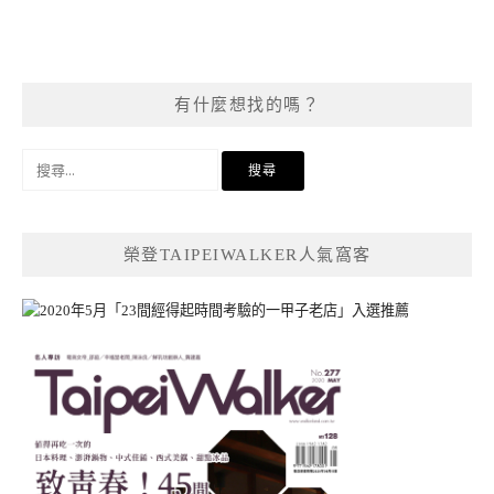
有什麼想找的嗎？
搜
尋
關
鍵
榮登TAIPEIWALKER人氣窩客
字: