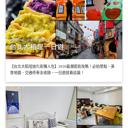
【台北大稻埕迪化街懶人包】2026最潮逛街攻略！必拍景點、美
食地圖、交通停車全收錄，一日遊就看這篇！