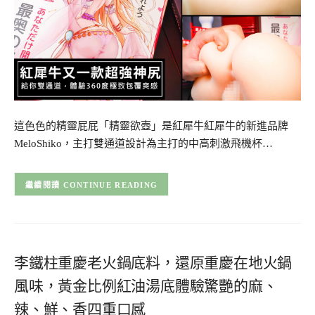
這色色的精靈屁屁「精靈欲壺」是紅犀牛紅犀牛的新進品牌
MeloShiko，主打雙通道設計為主打的中高刺激飛機杯…
CONTINUE READING
李鐵柱重慶老火鍋底料，還原重慶在地火鍋
風味，黃金比例紅油湯底體驗驚艷的麻、
辣、鮮、香四重口感