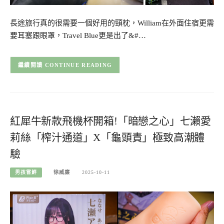
長途旅行真的很需要一個好用的頸枕，William在外面住宿更需
要耳塞跟眼罩，Travel Blue更是出了&#…
CONTINUE READING
紅犀牛新款飛機杯開箱!「暗戀之心」七瀨愛
莉絲「榨汁通道」X「龜頭責」極致高潮體
驗
男孩嘗鮮
徐威廉
2025-10-11