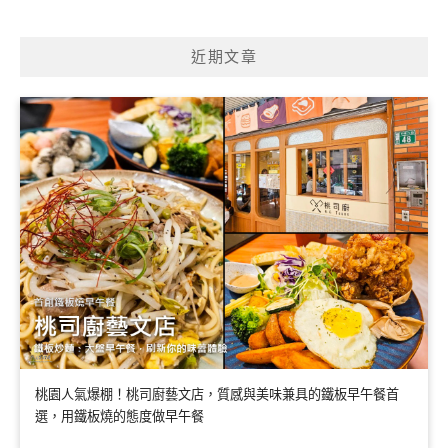
近期文章
桃園人氣爆棚！桃司廚藝文店，質感與美味兼具的鐵板早午餐首
選，用鐵板燒的態度做早午餐