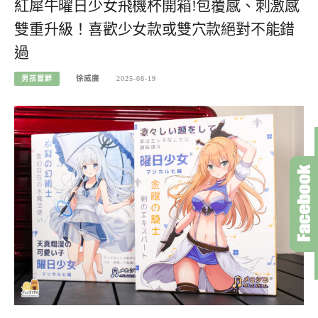
紅犀牛曜日少女飛機杯開箱!包覆感、刺激感
雙重升級！喜歡少女款或雙穴款絕對不能錯
過
男孩嘗鮮
徐威廉
2025-08-19