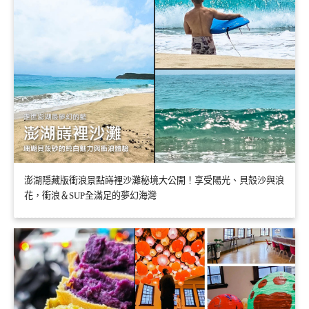
澎湖隱藏版衝浪景點嵵裡沙灘秘境大公開！享受陽光、貝殼沙與浪
花，衝浪＆SUP全滿足的夢幻海灣