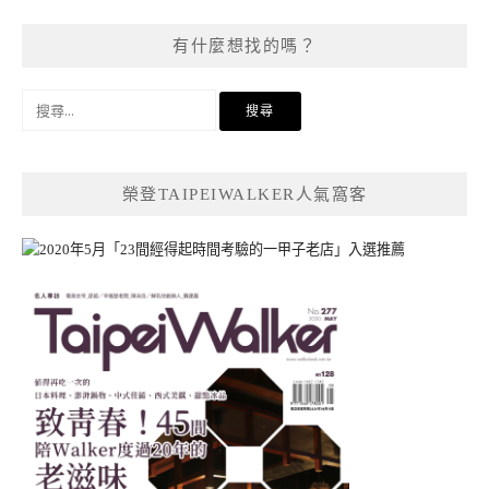
有什麼想找的嗎？
搜
尋
關
鍵
榮登TAIPEIWALKER人氣窩客
字: