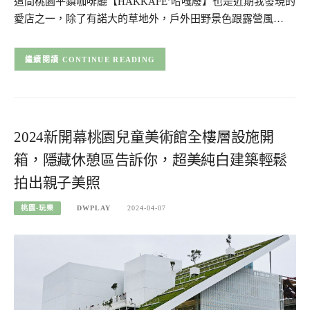
這間桃園平鎮咖啡廳【HAKKAFE’哈嘎廢】也是近期我發現的
愛店之一，除了有諾大的草地外，戶外田野景色跟露營風…
CONTINUE READING
2024新開幕桃園兒童美術館全樓層設施開
箱，隱藏休憩區告訴你，超美純白建築輕鬆
拍出親子美照
桃園-玩樂
DWPLAY
2024-04-07