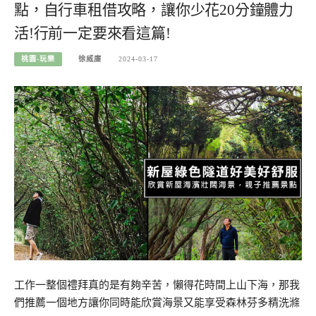
點，自行車租借攻略，讓你少花20分鐘體力
活!行前一定要來看這篇!
桃園-玩樂
徐威廉
2024-03-17
工作一整個禮拜真的是有夠辛苦，懶得花時間上山下海，那我
們推薦一個地方讓你同時能欣賞海景又能享受森林芬多精洗滌