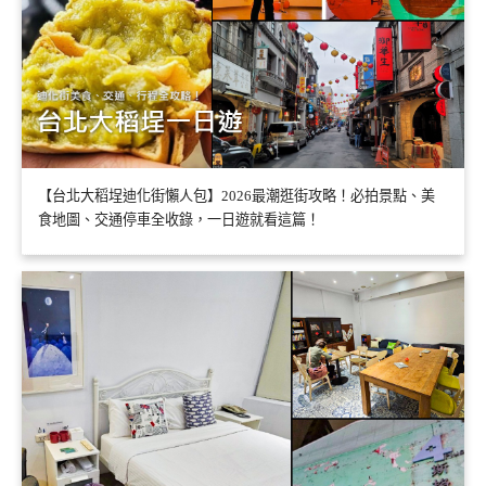
【台北大稻埕迪化街懶人包】2026最潮逛街攻略！必拍景點、美
食地圖、交通停車全收錄，一日遊就看這篇！