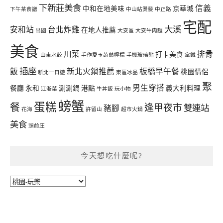
下新莊美食
信義
中和在地美味
京華城
下午茶食譜
中山站燙髮
中正路
宅配
大溪
安和站
台北炸雞
在地人推薦
出國
大安區
大安牛肉麵
美食
川菜
排骨
打卡美食
山東水餃
手作愛玉蒟蒻檸檬
手機玻璃貼
拿鐵
插座
飯
新北火鍋推薦
板橋早午餐
桃園情侶
新北一日遊
東區冰品
聚
男生穿搭
餐廳
永和
涮涮鍋
港點
義大利料理
江浙菜
牛丼飯
玩小物
螃蟹
蛋糕
餐
逢甲夜市
雙連站
豬腳
花海
許留山
超市火鍋
美食
頭前庄
今天想吃什麼呢?
今
天
想
吃