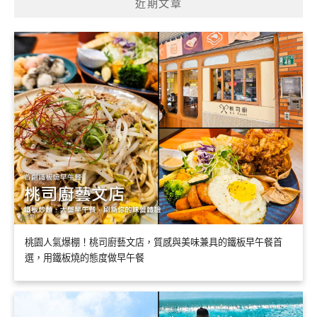
近期文章
桃園人氣爆棚！桃司廚藝文店，質感與美味兼具的鐵板早午餐首
選，用鐵板燒的態度做早午餐