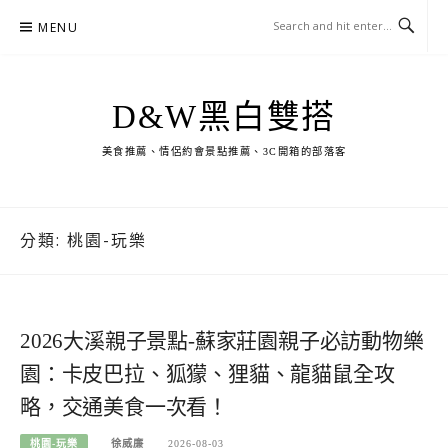
Skip
MENU
to
content
D&W黑白雙搭
美食推薦、情侶約會景點推薦、3C開箱的部落客
分類:
桃園-玩樂
2026大溪親子景點-蘇家莊園親子必訪動物樂
園：卡皮巴拉、狐獴、狸貓、龍貓鼠全攻
略，交通美食一次看！
桃園-玩樂
徐威廉
2026-08-03