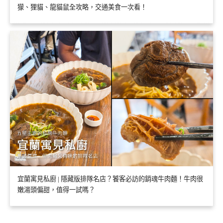
獴、狸貓、龍貓鼠全攻略，交通美食一次看！
宜蘭寓見私廚 | 隱藏版排隊名店？饕客必訪的銷魂牛肉麵！牛肉很
嫩湯頭偏甜，值得一試嗎？