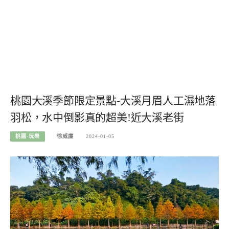
桃園大溪季節限定景點-大溪月眉人工濕地落
羽松，水中倒影真的超美!近大溪老街
桃園-玩樂
徐威廉
2024-01-05