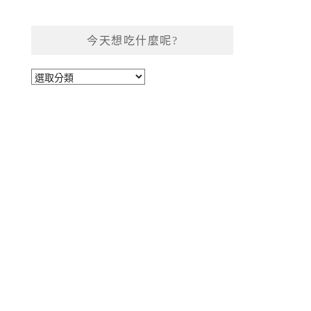
今天想吃什麼呢?
今
天
想
吃
什
麼
呢?