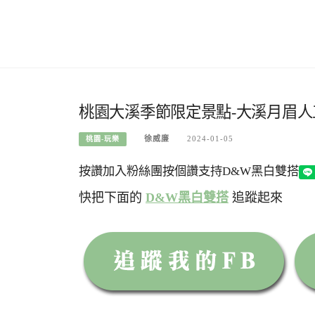
桃園大溪季節限定景點-大溪月眉人
徐威廉
2024-01-05
桃園-玩樂
按讚加入粉絲團
按個讚支持D&W黑白雙搭
快把下面的
D&W黑白雙搭
追蹤起來