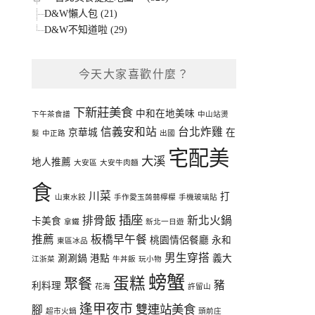
D&W懶人包 (21)
D&W不知道啦 (29)
今天大家喜歡什麼？
下新莊美食
中和在地美味
下午茶食譜
中山站燙
信義安和站
台北炸雞
京華城
在
髮
中正路
出國
宅配美
大溪
地人推薦
大安區
大安牛肉麵
食
川菜
打
山東水餃
手作愛玉蒟蒻檸檬
手機玻璃貼
插座
排骨飯
新北火鍋
卡美食
拿鐵
新北一日遊
推薦
板橋早午餐
桃園情侶餐廳
永和
東區冰品
男生穿搭
涮涮鍋
港點
義大
江浙菜
牛丼飯
玩小物
螃蟹
蛋糕
聚餐
豬
利料理
花海
許留山
逢甲夜市
雙連站美食
腳
超市火鍋
頭前庄