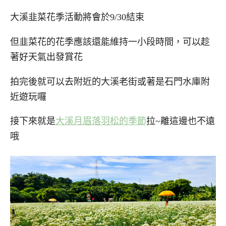
大溪韭菜花季活動將會於9/30結束
但韭菜花的花季應該還能維持一小段時間，可以趁
著好天氣出發賞花
拍完後就可以去附近的大溪老街或著是石門水庫附
近遊玩囉
接下來就是
大溪月眉落羽松的季節
拉~離這邊也不遠
哦