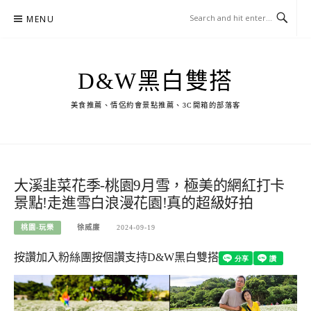
Skip
MENU
to
content
D&W黑白雙搭
美食推薦、情侶約會景點推薦、3C開箱的部落客
大溪韭菜花季-桃園9月雪，極美的網紅打卡
景點!走進雪白浪漫花園!真的超級好拍
桃園-玩樂
徐威廉
2024-09-19
按讚加入粉絲團
按個讚支持D&W黑白雙搭