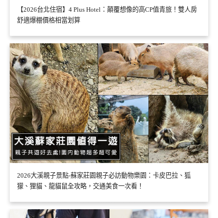
【2026台北住宿】4 Plus Hotel：顛覆想像的高CP值青旅！雙人房
舒適爆棚價格相當划算
2026大溪親子景點-蘇家莊園親子必訪動物樂園：卡皮巴拉、狐
獴、狸貓、龍貓鼠全攻略，交通美食一次看！