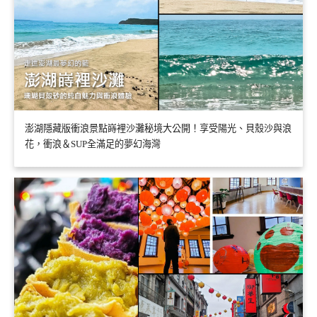
澎湖隱藏版衝浪景點嵵裡沙灘秘境大公開！享受陽光、貝殼沙與浪
花，衝浪＆SUP全滿足的夢幻海灣