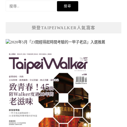
搜
尋
關
鍵
榮登TAIPEIWALKER人氣窩客
字: