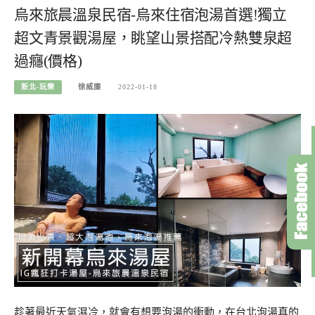
烏來旅晨溫泉民宿-烏來住宿泡湯首選!獨立
超文青景觀湯屋，眺望山景搭配冷熱雙泉超
過癮(價格)
新北-玩樂
徐威廉
2022-01-18
趁著最近天氣濕冷，就會有想要泡湯的衝動，在台北泡湯真的