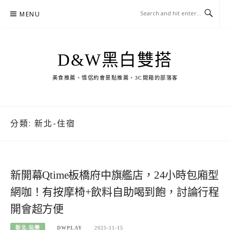
Skip
MENU
to
content
D&W黑白雙搭
美食推薦、情侶約會景點推薦、3C開箱的部落客
分類:
新北-住宿
新開幕Qtime板橋府中旗艦店，24小時包廂型
網咖！有按摩椅+飲料自助喝到飽，討論行程
開會超方便
新北-玩樂
DWPLAY
2025-11-15