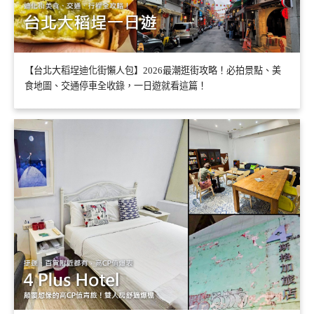
【台北大稻埕迪化街懶人包】2026最潮逛街攻略！必拍景點、美
食地圖、交通停車全收錄，一日遊就看這篇！