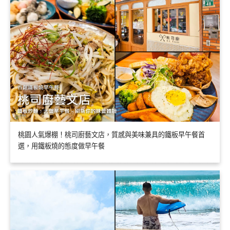
桃園人氣爆棚！桃司廚藝文店，質感與美味兼具的鐵板早午餐首
選，用鐵板燒的態度做早午餐