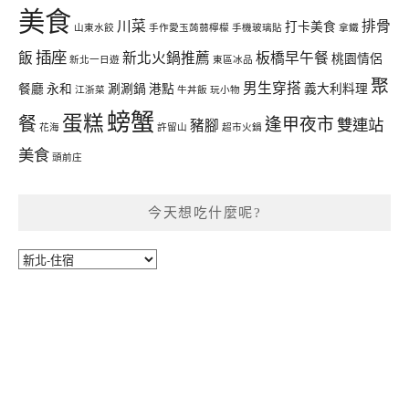
美食
川菜
排骨
打卡美食
山東水餃
手作愛玉蒟蒻檸檬
手機玻璃貼
拿鐵
插座
飯
新北火鍋推薦
板橋早午餐
桃園情侶
新北一日遊
東區冰品
聚
男生穿搭
餐廳
永和
涮涮鍋
港點
義大利料理
江浙菜
牛丼飯
玩小物
螃蟹
蛋糕
餐
逢甲夜市
雙連站
豬腳
花海
許留山
超市火鍋
美食
頭前庄
今天想吃什麼呢?
今
天
想
吃
什
麼
呢?