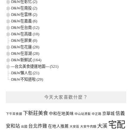
D&W在彰化 (2)
D&W在南投 (2)
D&W在雲林 (2)
D&W在嘉義 (6)
D&W在台南 (12)
D&W在高雄 (10)
D&W在屏東 (0)
D&W在花蓮 (28)
D&W在澎湖 (28)
D&W新鮮試 (164)
---台北美食捷運地圖--- (521)
D&W懶人包 (21)
D&W不知道啦 (29)
今天大家喜歡什麼？
下新莊美食
信義
中和在地美味
京華城
下午茶食譜
中山站燙髮
中正路
宅配
大溪
安和站
台北炸雞
在地人推薦
出國
大安區
大安牛肉麵