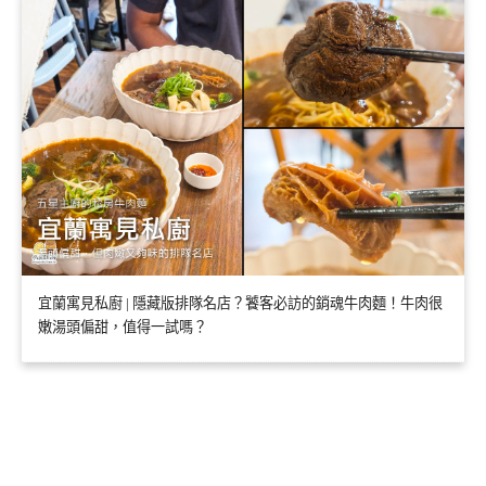
宜蘭寓見私廚 | 隱藏版排隊名店？饕客必訪的銷魂牛肉麵！牛肉很
嫩湯頭偏甜，值得一試嗎？