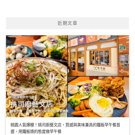
近期文章
桃園人氣爆棚！桃司廚藝文店，質感與美味兼具的鐵板早午餐首
選，用鐵板燒的態度做早午餐