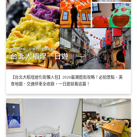
【台北大稻埕迪化街懶人包】2026最潮逛街攻略！必拍景點、美
食地圖、交通停車全收錄，一日遊就看這篇！