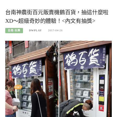
台南神農街百元販賣機鶴百貨，抽這什麼啦
XD～超級奇妙的體驗！<內文有抽獎>
台南-玩樂
DWPLAY
2017-04-26