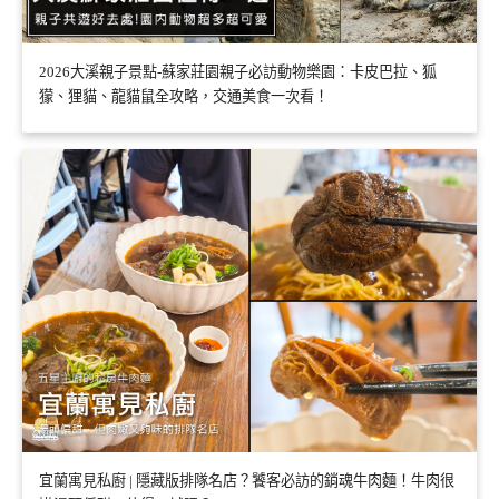
2026大溪親子景點-蘇家莊園親子必訪動物樂園：卡皮巴拉、狐
獴、狸貓、龍貓鼠全攻略，交通美食一次看！
宜蘭寓見私廚 | 隱藏版排隊名店？饕客必訪的銷魂牛肉麵！牛肉很