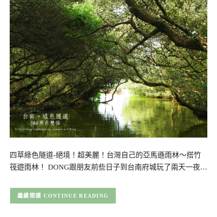
四草綠色隧道-絕境！超美麗！台灣自己的亞馬遜雨林～搭竹
筏遊雨林！ DONG跟朋友前些日子到台南府城玩了兩天一夜…
CONTINUE READING