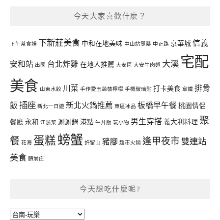
今天大家喜歡什麼？
下新莊美食
信義
中和在地美味
京華城
下午茶食譜
中山站燙髮
中正路
宅配
大溪
安和站
台北炸雞
在地人推薦
出國
大安區
大安牛肉麵
美食
川菜
排骨
打卡美食
山東水餃
手作愛玉蒟蒻檸檬
手機玻璃貼
拿鐵
插座
飯
新北火鍋推薦
板橋早午餐
桃園情侶
新北一日遊
東區冰品
聚
男生穿搭
餐廳
永和
涮涮鍋
港點
義大利料理
江浙菜
牛丼飯
玩小物
螃蟹
蛋糕
餐
逢甲夜市
雙連站
豬腳
花海
許留山
超市火鍋
美食
頭前庄
今天想吃什麼呢?
今