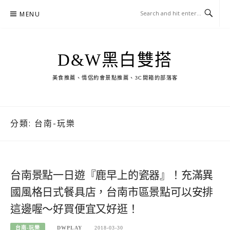
Skip
MENU
to
content
D&W黑白雙搭
美食推薦、情侶約會景點推薦、3C開箱的部落客
分類:
台南-玩樂
台南景點一日遊『鹿早上的瓷器』！充滿異
國風格日式餐具店，台南市區景點可以安排
這邊喔～好買便宜又好逛！
台南-玩樂
DWPLAY
2018-03-30