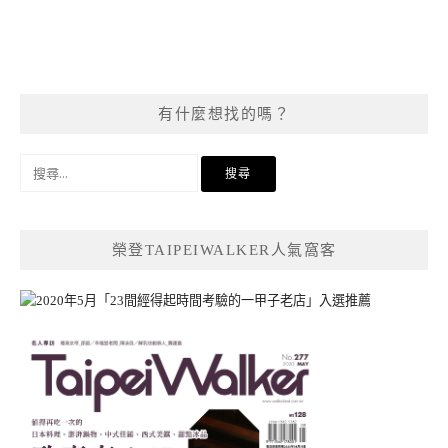
有什麼想找的嗎？
搜
尋
關
鍵
榮登TAIPEIWALKER人氣窩客
字: