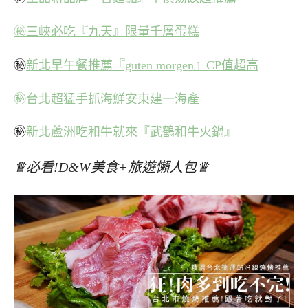
㊙三峽必吃『九天』限量千層蛋糕
㊙
新北早午餐推薦『guten morgen』CP值超高
㊙台北超猛手抓海鮮安東建一海產
㊙
新北蘆洲吃和牛就來『武鶴和牛火鍋』
♛必看!D&W美食+旅遊懶人包♛