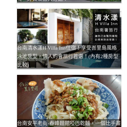
台南清水漾H Villa Inn住宿！享受峇里島風格
泳池房型，情人約會旅行首選！(內有2種房型
比較)
台南安平老街-春峰麵館啞巴乾麵，一個比手畫