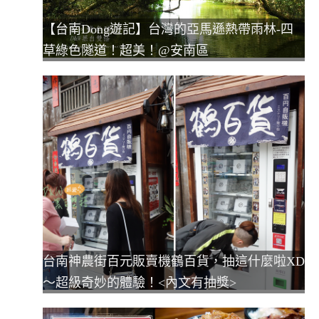
【台南Dong遊記】台灣的亞馬遜熱帶雨林-四
草綠色隧道！超美！@安南區
台南神農街百元販賣機鶴百貨，抽這什麼啦XD
～超級奇妙的體驗！<內文有抽獎>