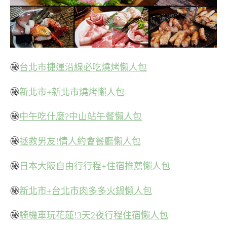
㊙
台北市捷運沿線必吃燒烤懶人包
㊙
新北市+新北市燒烤懶人包
㊙
中午吃什麼?中山站午餐懶人包
㊙
拯救男友!情人約會餐廳懶人包
㊙
日本大阪自由行行程+住宿推薦懶人包
㊙
新北市+台北市肉多多火鍋懶人包
㊙
騎機車玩花蓮!3天2夜行程住宿懶人包