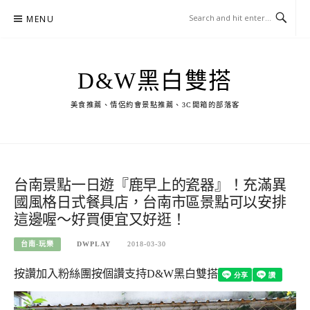
Skip
MENU
to
content
D&W黑白雙搭
美食推薦、情侶約會景點推薦、3C開箱的部落客
台南景點一日遊『鹿早上的瓷器』！充滿異
國風格日式餐具店，台南市區景點可以安排
這邊喔～好買便宜又好逛！
台南-玩樂
DWPLAY
2018-03-30
按讚加入粉絲團
按個讚支持D&W黑白雙搭