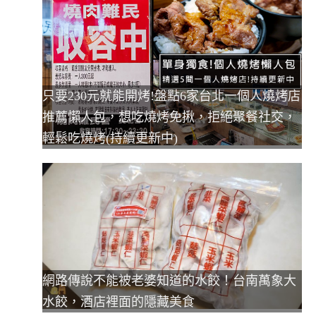
只要230元就能開烤!盤點6家台北一個人燒烤店
推薦懶人包，想吃燒烤免揪，拒絕聚餐社交，
輕鬆吃燒烤(持續更新中)
網路傳說不能被老婆知道的水餃！台南萬象大
水餃，酒店裡面的隱藏美食