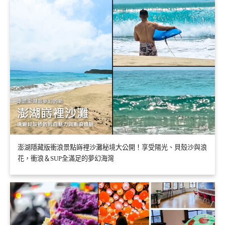
澎湖隱藏版衝浪景點嵵裡沙灘秘境大公開！享受陽光、貝殼沙與浪
花，衝浪＆SUP全滿足的夢幻海灣