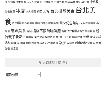
中永和
2020電動代步推薦
note20玻璃貼
中壢按摩
中壢男裝
中式早餐
中正早午餐
台北美
冰店
台北排隊美食
北投
割包
住宿推薦
冰火湯圓
食
國父紀念館站
吃螃蟹
啤酒喝到飽
噴汁炸雞招牌鹹酥雞
大阪住宿推薦
小
巷弄美食
插座不限時咖啡廳
新
新竹甜點
籠包
情侶
新店
新竹聚餐推薦
竹親子景點
沖繩
港式火鍋
日語檢定
東門油花旋轉燒肉
林口打卡景點
桃園吃冰
親子
湯包
越南河粉
碗粿
茶
華麗餐廳
蜂蜜的功效
西門町飲料
谷阿莫
金萱茶
頭城
住宿
麥當勞
今天想吃什麼呢?
今
天
想
吃
什
麼
呢?