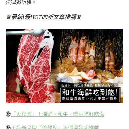
法律追訴權。
♛最新!最HOT的新文章推薦♛
㊙
『火鍋殿』！海鮮、和牛、啤酒吃好吃滿
㊙
王品新品牌『薈麵點』平價湯餃超推薦