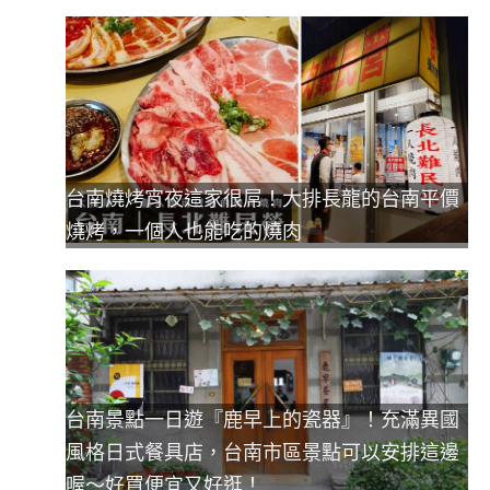
台南燒烤宵夜這家很屌！大排長龍的台南平價
燒烤，一個人也能吃的燒肉
台南景點一日遊『鹿早上的瓷器』！充滿異國
風格日式餐具店，台南市區景點可以安排這邊
喔～好買便宜又好逛！