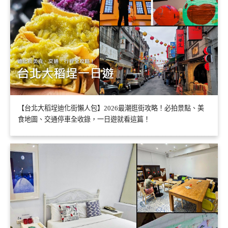
【台北大稻埕迪化街懶人包】2026最潮逛街攻略！必拍景點、美
食地圖、交通停車全收錄，一日遊就看這篇！