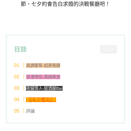
節、七夕約會告白求婚的決戰餐廳吧！
目錄
CLOSE
高調奢華-超美餐廳
浪漫情侶-異國美食
夜貓情人-居酒屋Bar
愛吃情侶-吃到飽
評論