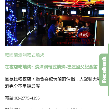
韓國清潭洞韓式燒烤
在夜店吃燒烤?!清潭洞韓式燒烤-捷運國父紀念館
氣氛比較夜店，適合喜歡玩鬧的情侶！大聲聊天喝
酒完全不用顧忌喔！
電話:02-2775-4195