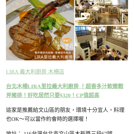
LIRA 義大利廚房 木柵店
台北木柵LIRA里拉義大利廚房 ！超香多汁軟嫩戰
斧豬排！好吃居然只要$320！CP值超高
這家是推薦給文山區的朋友，環境十分宜人，料理
也OK～可以當作約會時的選擇喔！
地址： 116台灣台北市文山區木新路三段67號