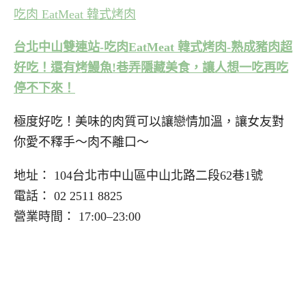
吃肉 EatMeat 韓式烤肉
台北中山雙連站-吃肉EatMeat 韓式烤肉-熟成豬肉超
好吃！還有烤鰻魚!巷弄隱藏美食，讓人想一吃再吃
停不下來！
極度好吃！美味的肉質可以讓戀情加溫，讓女友對
你愛不釋手～肉不離口～
地址： 104台北市中山區中山北路二段62巷1號
電話： 02 2511 8825
營業時間： 17:00–23:00