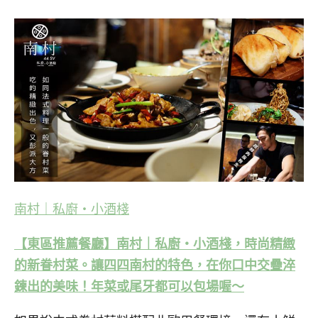
南村｜私廚‧小酒棧
【東區推薦餐廳】南村｜私廚‧小酒棧，時尚精緻
的新眷村菜。讓四四南村的特色，在你口中交疊淬
鍊出的美味！年菜或尾牙都可以包場喔～