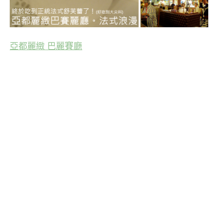
亞都麗緻 巴麗賽廳