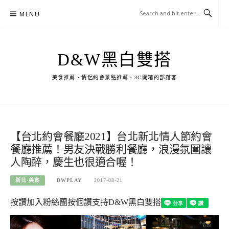
Skip
MENU
to
content
D&W黑白雙搭
美食推薦、情侶約會景點推薦、3C開箱的部落客
【台北約會餐廳2021】台北新北情人節約會
餐廳推薦！男友決戰勝利餐廳，浪漫氛圍讓
人陶醉，慶生也很適合喔！
新北-美食
DWPLAY
2017-08-21
按讚加入粉絲團
按個讚支持D&W黑白雙搭