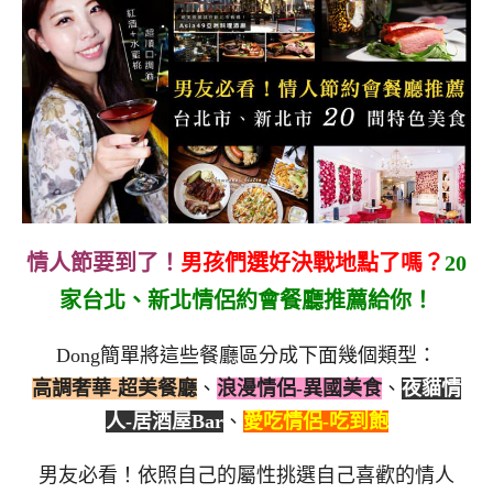
情人節要到了！
男孩們選好決戰地點了嗎？
20
家台北、新北情侶約會餐廳推薦給你！
Dong簡單將這些餐廳區分成下面幾個類型：
高調奢華-超美餐廳
、
浪漫情侶-異國美食
、
夜貓情
人-居酒屋Bar
、
愛吃情侶-吃到飽
男友必看！依照自己的屬性挑選自己喜歡的情人