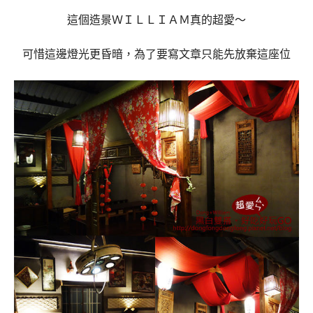
這個造景ＷＩＬＬＩＡＭ真的超愛～
可惜這邊燈光更昏暗，為了要寫文章只能先放棄這座位