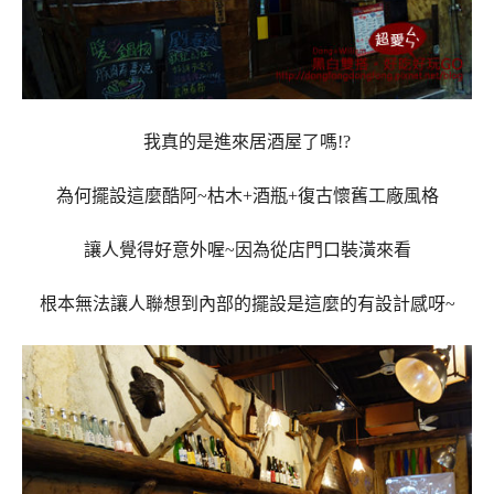
我真的是進來居酒屋了嗎!?
為何擺設這麼酷阿~枯木+酒瓶+復古懷舊工廠風格
讓人覺得好意外喔~因為從店門口裝潢來看
根本無法讓人聯想到內部的擺設是這麼的有設計感呀~