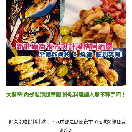
大驚奇!內部裝潢超華麗 好吃料理讓人愛不釋手阿！
好久沒吃好料串烤了~ 以前都是隨便夜市10元碳烤隨便買
來吃吃