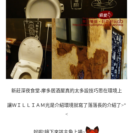
新莊深夜食堂-摩多居酒屋真的太多設技巧思在環境上
讓ＷＩＬＬＩＡＭ光是介紹環境就寫了落落長的介紹了>”
<
好啦!接下來該主角上場~