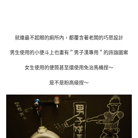
就連最不起眼的廁所內，都覆含著老闆的巧思設計
男生使用的小便斗上也畫有＂男子漢專用＂的詼諧圖案
女生使用的便筒甚至還使用免治馬桶捏～
是不是粉高級捏～