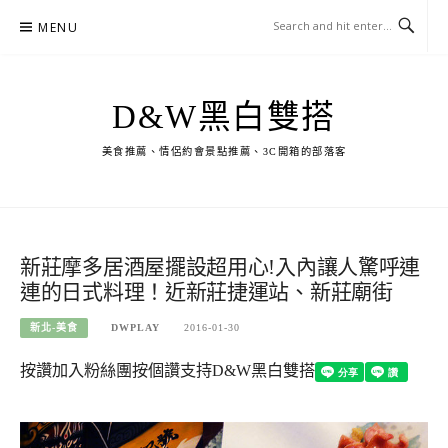
Skip
MENU
to
content
D&W黑白雙搭
美食推薦、情侶約會景點推薦、3C開箱的部落客
新莊摩多居酒屋擺設超用心!入內讓人驚呼連
連的日式料理！近新莊捷運站、新莊廟街
新北-美食
DWPLAY
2016-01-30
按讚加入粉絲團
按個讚支持D&W黑白雙搭