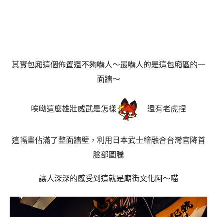
其實包廂這個佈置還不夠嚇人～最嚇人的是這包廂區的一
面牆～
唉呦這麼雄壯威武是怎樣
還有老虎捏
這幅畫佔滿了整面牆壁，利用日本武士繪融合台灣官降首
臉部圖騰
讓人深深的感受到這就是廟街文化阿～喵