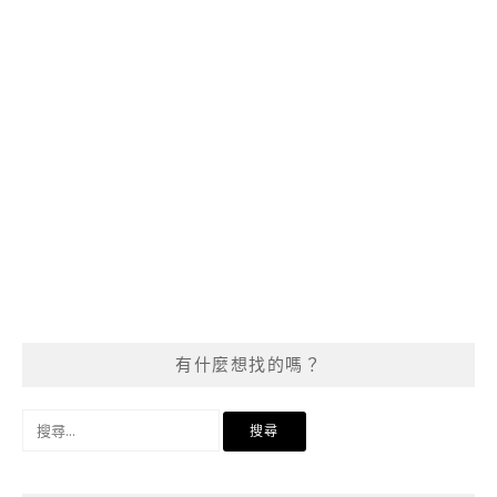
有什麼想找的嗎？
搜
尋
關
鍵