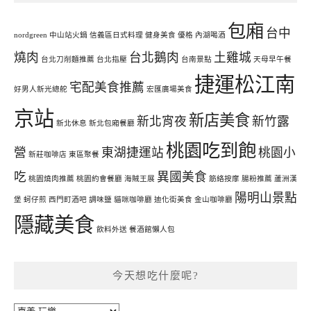
包廂
台中
nordgreen
中山站火鍋
信義區日式料理
健身美食
優格
內湖喝酒
燒肉
台北鵝肉
土雞城
台北刀削麵推薦
台北指壓
台南景點
天母早午餐
捷運松江南
宅配美食推薦
好男人新光總舵
宏匯廣場美食
京站
新店美食
新北宵夜
新竹露
新北休息
新北包廂餐廳
桃園吃到飽
營
東湖捷運站
桃園小
新莊咖啡店
東區聚餐
吃
異國美食
桃園燒肉推薦
桃園約會餐廳
海賊王展
筋絡按摩
腸粉推薦
蘆洲漢
陽明山景點
堡
蚵仔煎
西門町酒吧
調味鹽
貓咪咖啡廳
迪化街美食
金山咖啡廳
隱藏美食
飲料外送
餐酒館懶人包
今天想吃什麼呢?
今