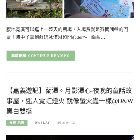
腹地寬廣可以逛上一整天的農場，入場費就是賽鵝賭盤的門
票！賭中了拿到鮮奶冰淇淋超開心der～ 綠盈…
CONTINUE READING
【嘉義遊記】蘭潭。月影潭心-夜晚的童話故
事屋，迷人霓虹燈火 就像螢火蟲一樣@D&W
黑白雙搭
嘉義-玩樂
DWPLAY
2016-04-12