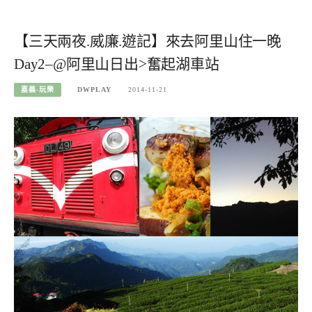
【三天兩夜.威廉.遊記】來去阿里山住一晚
Day2–@阿里山日出>奮起湖車站
嘉義-玩樂
DWPLAY
2014-11-21