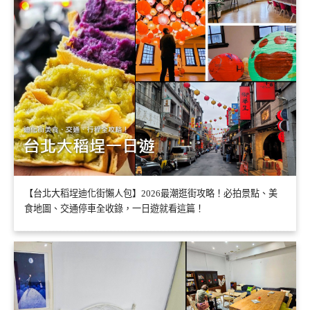
【台北大稻埕迪化街懶人包】2026最潮逛街攻略！必拍景點、美
食地圖、交通停車全收錄，一日遊就看這篇！