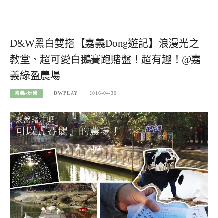
D&W黑白雙搭【嘉義Dong遊記】浪漫光之
教堂、超可愛白鵝賽跑賭盤！超有趣！@嘉
義綠盈農場
嘉義-玩樂
DWPLAY
2016-04-30