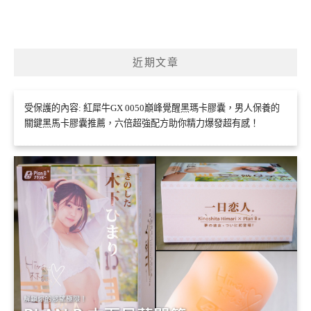
近期文章
受保護的內容: 紅犀牛GX 0050巔峰覺醒黑瑪卡膠囊，男人保養的
關鍵黑馬卡膠囊推薦，六倍超強配方助你精力爆發超有感！