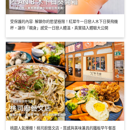
受保護的內容: 解鎖你的慾望極限！紅犀牛一日戀人木下日葵飛機
杯，讓你「親身」感受一日戀人體溫，真實插入體驗大公開
桃園人氣爆棚！桃司廚藝文店，質感與美味兼具的鐵板早午餐首