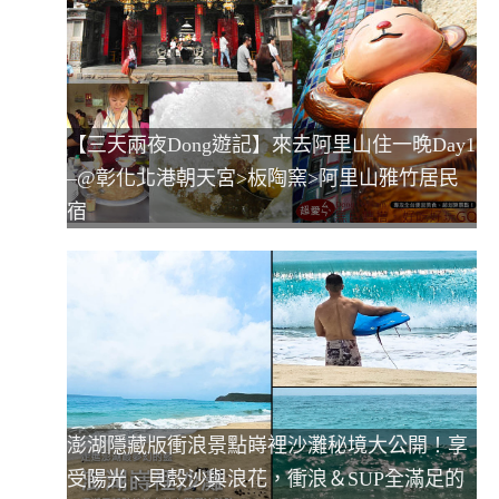
【三天兩夜Dong遊記】來去阿里山住一晚Day1
–@彰化北港朝天宮>板陶窯>阿里山雅竹居民
宿
澎湖隱藏版衝浪景點嵵裡沙灘秘境大公開！享
受陽光、貝殼沙與浪花，衝浪＆SUP全滿足的