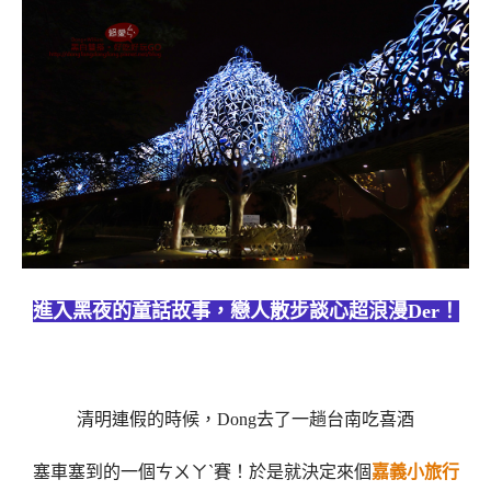
進入黑夜的童話故事，戀人散步談心超浪漫Der！
清明連假的時候，Dong去了一趟台南吃喜酒
塞車塞到的一個ㄘㄨㄚˋ賽！於是就決定來個
嘉義小旅行