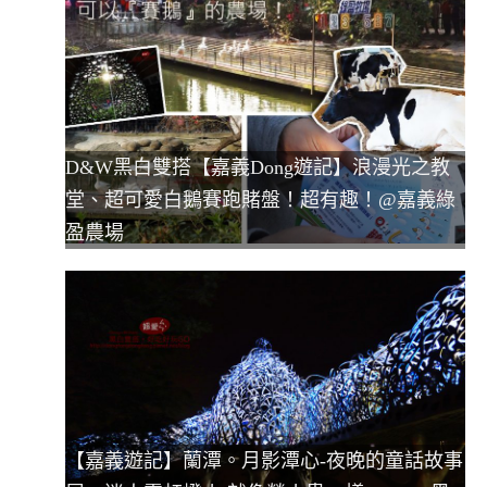
D&W黑白雙搭【嘉義Dong遊記】浪漫光之教
堂、超可愛白鵝賽跑賭盤！超有趣！@嘉義綠
盈農場
【嘉義遊記】蘭潭。月影潭心-夜晚的童話故事