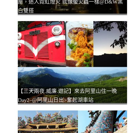
屋，迷人霓虹燈火 就像螢火蟲一樣@D&W黑
白雙搭
【三天兩夜.威廉.遊記】來去阿里山住一晚
Day2–@阿里山日出>奮起湖車站