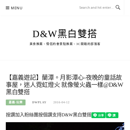
Skip
MENU
to
content
D&W黑白雙搭
美食推薦、情侶約會景點推薦、3C開箱的部落客
【嘉義遊記】蘭潭。月影潭心-夜晚的童話故
事屋，迷人霓虹燈火 就像螢火蟲一樣@D&W
黑白雙搭
嘉義-玩樂
DWPLAY
2016-04-12
按讚加入粉絲團
按個讚支持D&W黑白雙搭