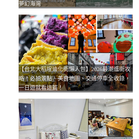
夢幻海灣
【台北大稻埕迪化街懶人包】2026最潮逛街攻
略！必拍景點、美食地圖、交通停車全收錄，
一日遊就看這篇！