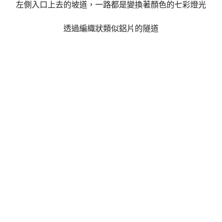
左側入口上去的坡道，一路都是變換著顏色的七彩燈光
透過編織狀類似鋁片的隧道