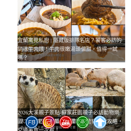
宜蘭寓見私廚 | 隱藏版排隊名店？饕客必訪的
銷魂牛肉麵！牛肉很嫩湯頭偏甜，值得一試
嗎？
2026大溪親子景點-蘇家莊園親子必訪動物樂
園：卡皮巴拉、狐獴、狸貓、龍貓鼠全攻略，
交通美食一次看！