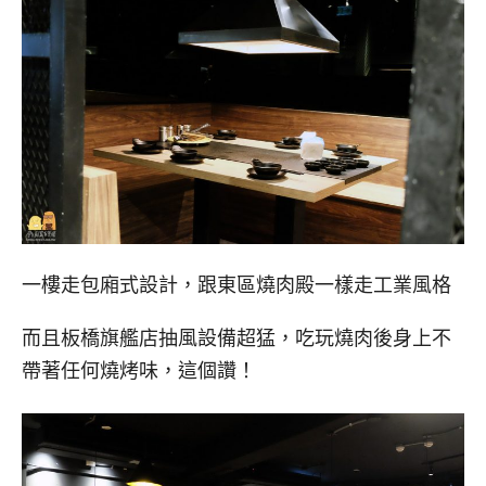
一樓走包廂式設計，跟東區燒肉殿一樣走工業風格
而且板橋旗艦店抽風設備超猛，吃玩燒肉後身上不
帶著任何燒烤味，這個讚！