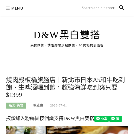
Skip
MENU
to
content
D&W黑白雙搭
美食推薦、情侶約會景點推薦、3C開箱的部落客
燒肉殿板橋旗艦店｜新北市日本A5和牛吃到
飽、生啤酒喝到飽，超強海鮮吃到爽只要
$1399
新北-美食
徐威廉
2020-07-01
按讚加入粉絲團
按個讚支持D&W黑白雙搭