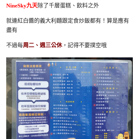
NineSky九天
除了千層蛋糕、飲料之外
就連紅白醬的義大利麵跟定食炒飯都有！算是應有
盡有
不過每
周二、週三公休
，記得不要撲空哦