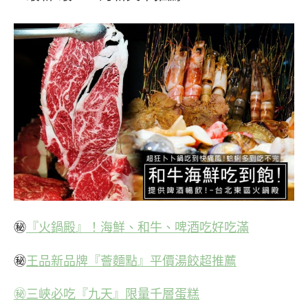
㊙
『火鍋殿』！海鮮、和牛、啤酒吃好吃滿
㊙
王品新品牌『薈麵點』平價湯餃超推薦
㊙三峽必吃『九天』限量千層蛋糕