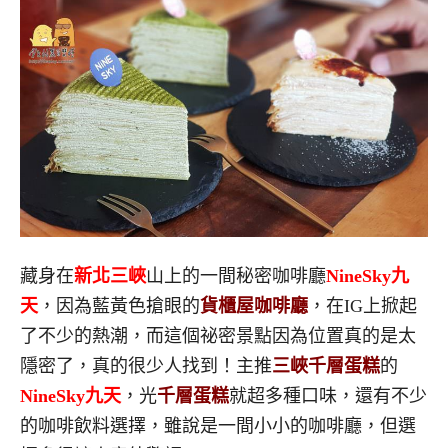
藏身在
新北三峽
山上的一間秘密咖啡廳
NineSky九
天
，因為藍黃色搶眼的
貨櫃屋咖啡廳
，在IG上掀起
了不少的熱潮，而這個祕密景點因為位置真的是太
隱密了，真的很少人找到！主推
三峽千層蛋糕
的
NineSky九天
，光
千層蛋糕
就超多種口味，還有不少
的咖啡飲料選擇，雖說是一間小小的咖啡廳，但選