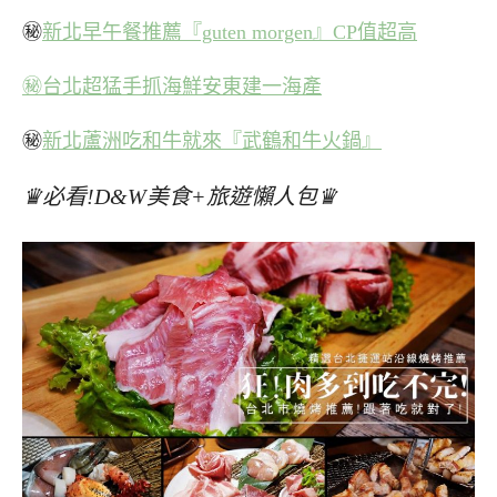
㊙
新北早午餐推薦『guten morgen』CP值超高
㊙台北超猛手抓海鮮安東建一海產
㊙
新北蘆洲吃和牛就來『武鶴和牛火鍋』
♛必看!D&W美食+旅遊懶人包♛