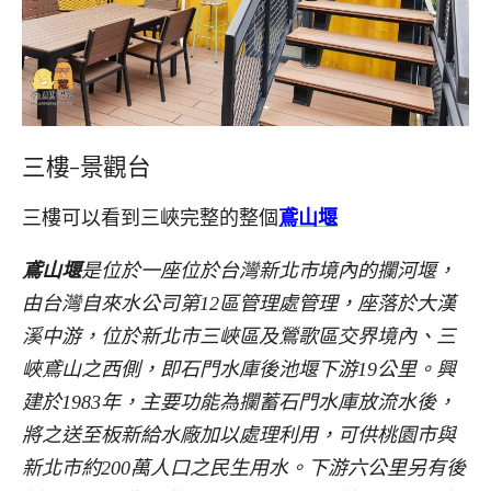
三樓-景觀台
三樓可以看到三峽完整的整個
鳶山堰
鳶山堰
是位於一座位於台灣新北市境內的攔河堰，
由台灣自來水公司第12區管理處管理，座落於大漢
溪中游，位於新北市三峽區及鶯歌區交界境內、三
峽鳶山之西側，即石門水庫後池堰下游19公里。興
建於1983年，主要功能為攔蓄石門水庫放流水後，
將之送至板新給水廠加以處理利用，可供桃園市與
新北市約200萬人口之民生用水。下游六公里另有後