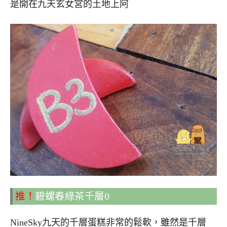
是開在九天玄女宮的土地上阿
推！
碧螺春綠茶千層0
NineSky九天的千層蛋糕非常的鬆軟，雖然是千層