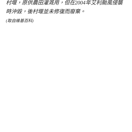
村堰，原供農田灌溉用，但在2004年艾利颱風侵襲
時沖毀，後村堰並未修復而廢棄。
(取自維基百科)