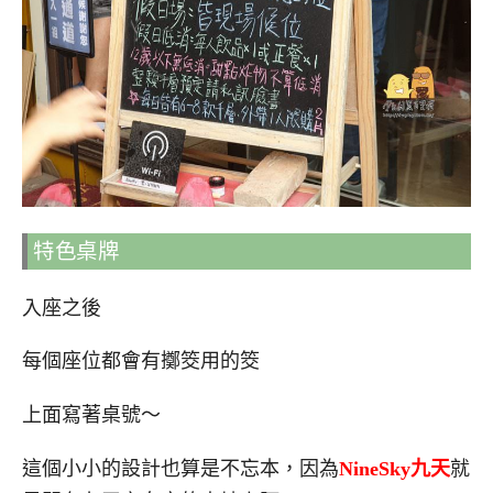
特色桌牌
入座之後
每個座位都會有擲筊用的筊
上面寫著桌號～
這個小小的設計也算是不忘本，因為
NineSky九天
就