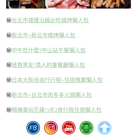
㊙
台北市捷運沿線必吃燒烤懶人包
㊙
新北市+新北市燒烤懶人包
㊙
中午吃什麼?中山站午餐懶人包
㊙
拯救男友!情人約會餐廳懶人包
㊙
日本大阪自由行行程+住宿推薦懶人包
㊙
新北市+台北市肉多多火鍋懶人包
㊙
騎機車玩花蓮!3天2夜行程住宿懶人包