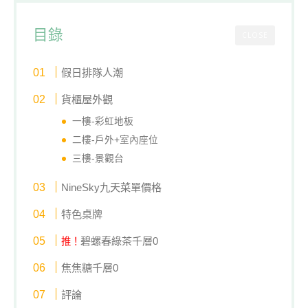
目錄
CLOSE
假日排隊人潮
貨櫃屋外觀
一樓-彩虹地板
二樓-戶外+室內座位
三樓-景觀台
NineSky九天菜單價格
特色桌牌
碧螺春綠茶千層0
推！
焦焦糖千層0
評論