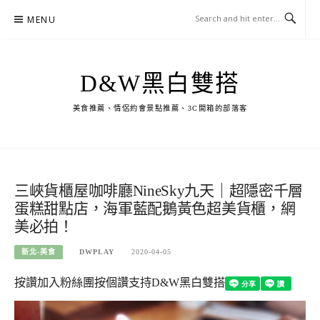
Skip
MENU
to
content
D&W黑白雙搭
美食推薦、情侶約會景點推薦、3C開箱的部落客
三峽貨櫃屋咖啡廳NineSky九天｜超隱密千層
蛋糕甜點店，海軍藍配鵝黃色超美貨櫃，網
美必拍！
新北-美食
DWPLAY
2020-04-05
按讚加入粉絲團
按個讚支持D&W黑白雙搭