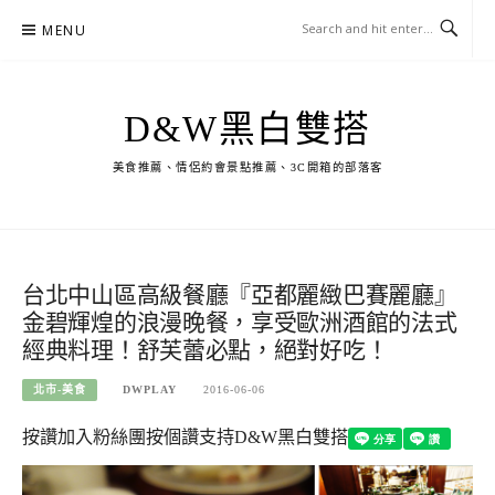
Skip
MENU
to
content
D&W黑白雙搭
美食推薦、情侶約會景點推薦、3C開箱的部落客
台北中山區高級餐廳『亞都麗緻巴賽麗廳』
金碧輝煌的浪漫晚餐，享受歐洲酒館的法式
經典料理！舒芙蕾必點，絕對好吃！
北市-美食
DWPLAY
2016-06-06
按讚加入粉絲團
按個讚支持D&W黑白雙搭