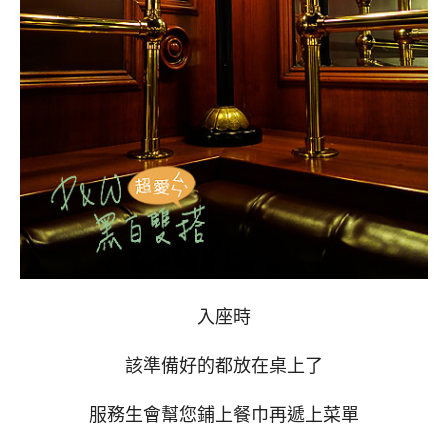
入座時
該準備好的都放在桌上了
服務生會幫您鋪上餐巾再遞上菜單