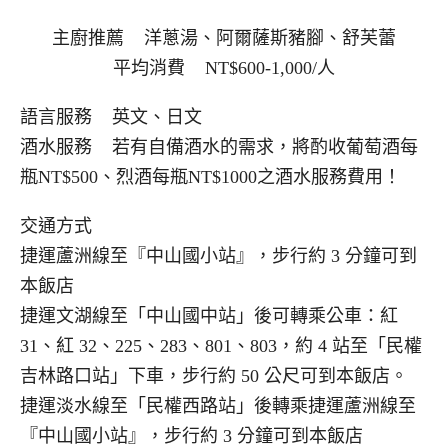
主廚推薦 洋蔥湯、阿爾薩斯豬腳、舒芙蕾
平均消費 NT$600-1,000/人
語言服務 英文、日文
酒水服務 若有自備酒水的需求，將酌收葡萄酒每
瓶NT$500、烈酒每瓶NT$1000之酒水服務費用！
交通方式
捷運蘆洲線至『中山國小站』，步行約 3 分鐘可到
本飯店
捷運文湖線至「中山國中站」後可轉乘公車：紅
31、紅 32、225、283、801、803，約 4 站至「民權
吉林路口站」下車，步行約 50 公尺可到本飯店。
捷運淡水線至「民權西路站」後轉乘捷運蘆洲線至
『中山國小站』，步行約 3 分鐘可到本飯店