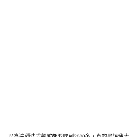
以為這種法式餐館都要吃到2000多，真的是讓我太