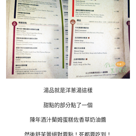
湯品就是洋蔥湯這樣
甜點的部分點了一個
陳年酒汁蘭姆蛋糕佐香草奶油醬
然後舒芙蕾絕對要點！死都要吃到！