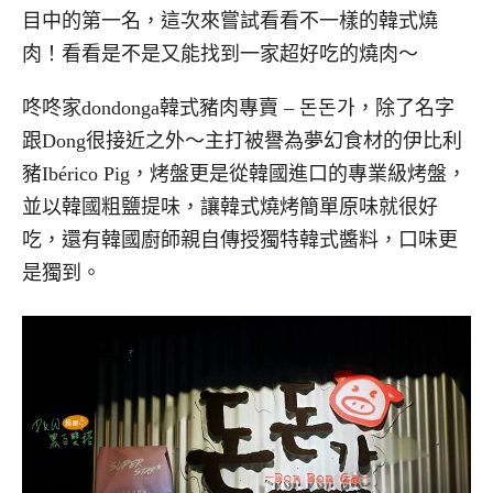
目中的第一名，這次來嘗試看看不一樣的韓式燒
肉！看看是不是又能找到一家超好吃的燒肉～
咚咚家dondonga韓式豬肉專賣 – 돈돈가，除了名字
跟Dong很接近之外～主打被譽為夢幻食材的伊比利
豬Ibérico Pig，烤盤更是從韓國進口的專業級烤盤，
並以韓國粗鹽提味，讓韓式燒烤簡單原味就很好
吃，還有韓國廚師親自傳授獨特韓式醬料，口味更
是獨到。