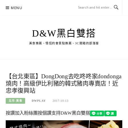
Skip
MENU
to
content
D&W黑白雙搭
美食推薦、情侶約會景點推薦、3C開箱的部落客
【台北東區】DongDong去吃咚咚家dondonga
燒肉！高級伊比利豬的韓式豬肉專賣店！近
忠孝復興站
北市-美食
DWPLAY
2017-10-13
按讚加入粉絲團
按個讚支持D&W黑白雙搭