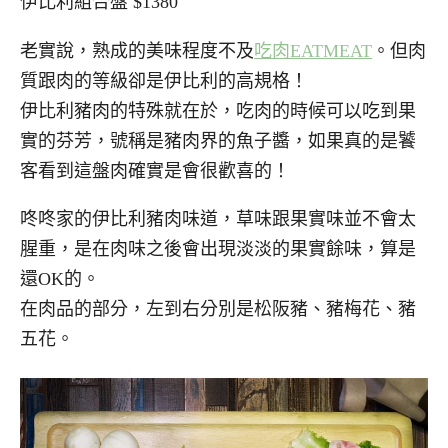
伊比利組合盤 $1380
老實說，熟成的美味程度不及
吃肉EATMEAT
。但肉
質跟肉的等級卻是伊比利的高規格！
伊比利豬肉的特殊就在於，吃肉的時候可以吃到果
實的芬芳，號稱是豬肉界的魚子醬，如果真的是饕
客看到這盤肉確實是會很歡喜的！
咚咚家的伊比利豬肉味道，草味跟果實味並不會太
腥重，是在肉味之後會出現淡淡的果實餘味，算是
還OK的。
在肉品的部分，左到右分別是松阪豬、豬梅花、豬
五花。