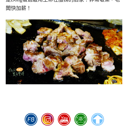
闆快加薪！