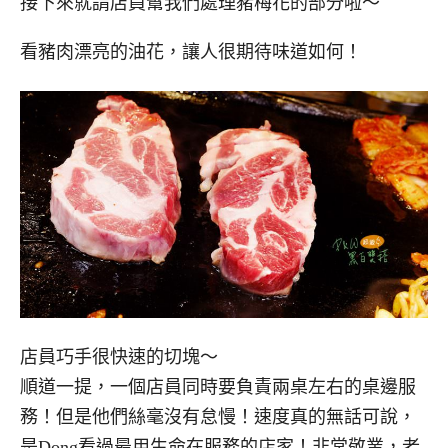
接下來就請店員幫我們處理豬梅花的部分啦～
看豬肉漂亮的油花，讓人很期待味道如何！
店員巧手很快速的切塊～
順道一提，一個店員同時要負責兩桌左右的桌邊服
務！但是他們絲毫沒有怠慢！速度真的無話可說，
是Dong看過最用生命在服務的店家！非常敬業，老