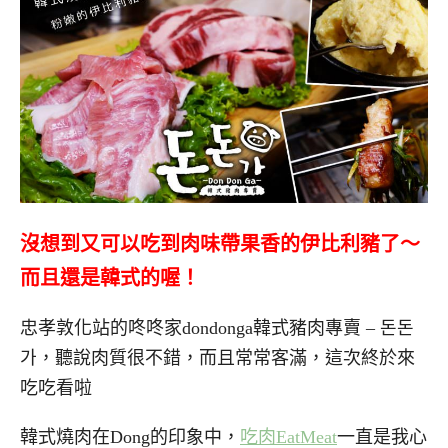
沒想到又可以吃到肉味帶果香的伊比利豬了～
而且還是韓式的喔！
忠孝敦化站的咚咚家dondonga韓式豬肉專賣 – 돈돈
가，聽說肉質很不錯，而且常常客滿，這次終於來
吃吃看啦
韓式燒肉在Dong的印象中，
吃肉EatMeat
一直是我心