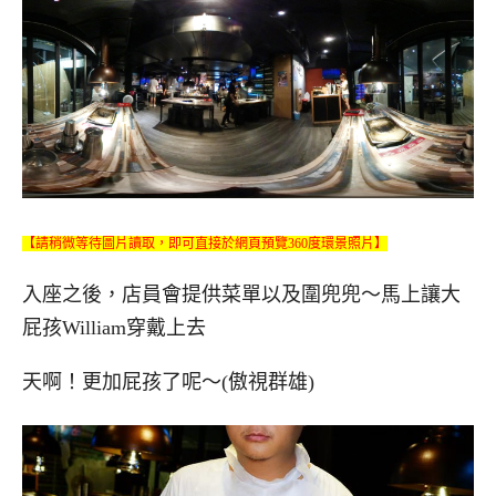
【請稍微等待圖片讀取，即可直接於網頁預覽360度環景照片】
入座之後，店員會提供菜單以及圍兜兜～馬上讓大
屁孩William穿戴上去
天啊！更加屁孩了呢～(傲視群雄)