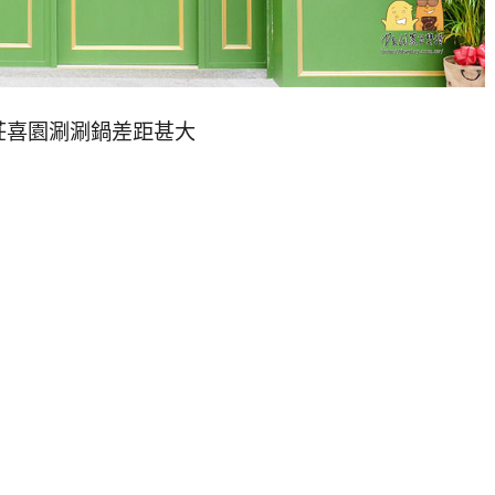
莊喜園涮涮鍋差距甚大