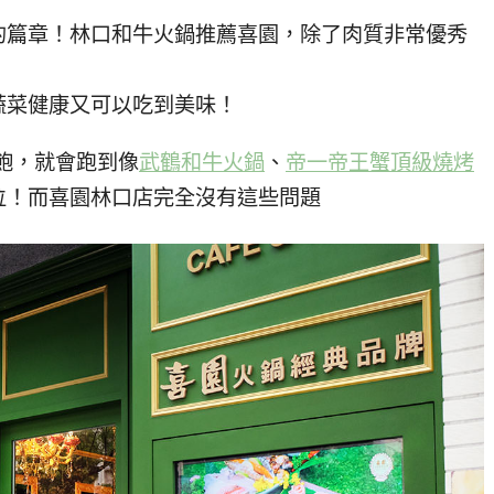
的篇章！林口和牛火鍋推薦喜園，除了肉質非常優秀
蔬菜健康又可以吃到美味！
到飽，就會跑到像
武鶴和牛火鍋
、
帝一帝王蟹頂級燒烤
位！而喜園林口店完全沒有這些問題