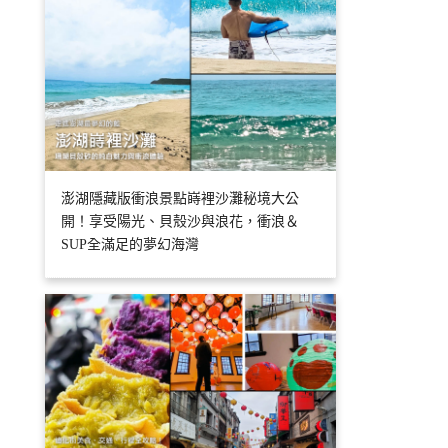
澎湖隱藏版衝浪景點嵵裡沙灘秘境大公
開！享受陽光、貝殼沙與浪花，衝浪＆
SUP全滿足的夢幻海灣