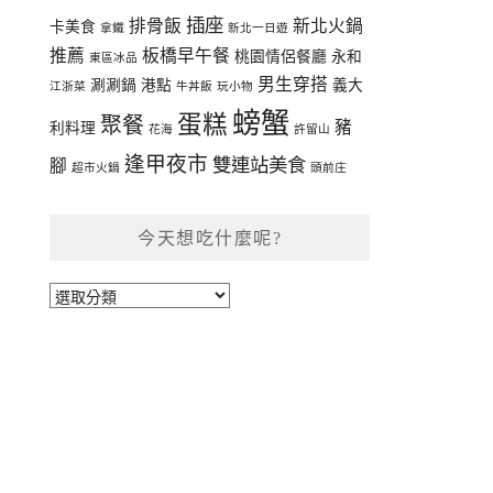
插座
排骨飯
新北火鍋
卡美食
拿鐵
新北一日遊
推薦
板橋早午餐
桃園情侶餐廳
永和
東區冰品
男生穿搭
涮涮鍋
港點
義大
江浙菜
牛丼飯
玩小物
螃蟹
蛋糕
聚餐
豬
利料理
花海
許留山
逢甲夜市
雙連站美食
腳
超市火鍋
頭前庄
今天想吃什麼呢?
今
天
想
吃
什
麼
呢?