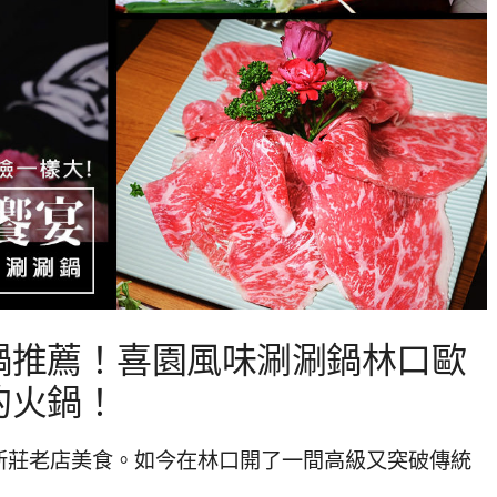
鍋推薦！喜園風味涮涮鍋林口歐
的火鍋！
新莊老店美食。如今在林口開了一間高級又突破傳統