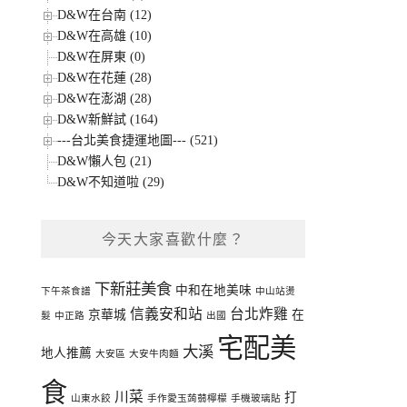
D&W在台南 (12)
D&W在高雄 (10)
D&W在屏東 (0)
D&W在花蓮 (28)
D&W在澎湖 (28)
D&W新鮮試 (164)
---台北美食捷運地圖--- (521)
D&W懶人包 (21)
D&W不知道啦 (29)
今天大家喜歡什麼？
下新莊美食
中和在地美味
下午茶食譜
中山站燙
信義安和站
台北炸雞
京華城
在
髮
中正路
出國
宅配美
大溪
地人推薦
大安區
大安牛肉麵
食
川菜
打
山東水餃
手作愛玉蒟蒻檸檬
手機玻璃貼