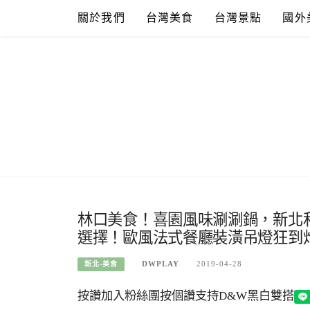
Skip
關於我們
台灣美食
台灣景點
國外
to
content
林口美食！喜園風味涮涮鍋，新北
選擇！歐風法式餐廳裝潢吊燈狂到炸
DWPLAY
2019-04-28
新北-美食
按讚加入粉絲團
按個讚支持D&W黑白雙搭