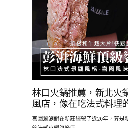
林口火鍋推薦，新北火
風店，像在吃法式料理
喜園涮涮鍋在新莊經營了近20年，算是
的法式火鍋旗艦店