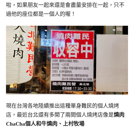
啦，如果朋友一起來還是會盡量安排在一起，只不
過他的座位都是一個人的喔！
現在台灣各地陸續推出這種單身難民的個人燒烤
店，最近台北還有多開了兩間個人燒烤店像是
燒肉
ChaCha個人和牛燒肉、上村牧場