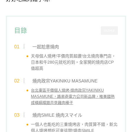
目錄
CLOSE
一起尬意燒肉
天母個人燒烤!平價肉質超讚!台北燒肉專門店，
日本和牛280元就吃的到。全家開的燒肉店CP
值超高
燒肉政宗YAKINIKU MASAMUNE
台北東區平價個人燒烤-燒肉政宗YAKINIKU
MASAMUNE，路易奇電力公司新品牌，推美國熟
成橫膈膜跟月見雞肉棒子
燒肉SMILE 焼肉スマイル
一個人也能吃的三重燒烤店，肉質算不錯，新北
個人燒烤想吃可來這間!燒肉SMILE