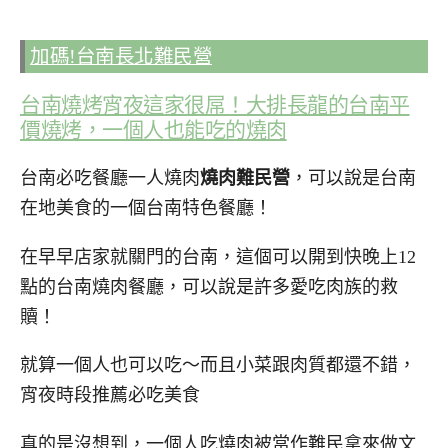
加碼!台南長北難民營
台南燒烤宵夜這家很屌！大排長龍的台南平
價燒烤，一個人也能吃的燒肉
台南必吃餐廳一人燒肉
燒肉難民營
，可以說是台南
在地美食的一個台南特色餐廳！
在早早店家就關門的台南，這個可以開到快晚上12
點的台南燒肉餐廳，可以說是許多愛吃肉族的救
贖！
就算一個人也可以吃～而且小菜跟肉質都還不錯，
宵夜時段推薦必吃美食
真的是沒想到，一個人吃燒肉被當作難民拿來做文