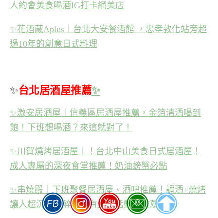
人約會美食喝酒IG打卡網美店
✨
花酒蔵Aplus｜台北大安餐酒館 ，忠孝敦化站旁超
過10年的創意日式料理
✨
台北居酒屋推薦
✨
✨
激安居酒屋｜信義區居酒屋推薦，金箔清酒喝到
飽！下班想喝酒？來這就對了！
✨
川賀燒烤居酒屋｜！台北中山美食日式居酒屋！
成人專屬的深夜食堂推薦！奶油螃蟹必點
✨
串燒殿｜下班聚餐居酒屋、酒吧推薦！調酒+燒烤
讓人超沉迷陶醉，還有好玩活動的推薦酒bar