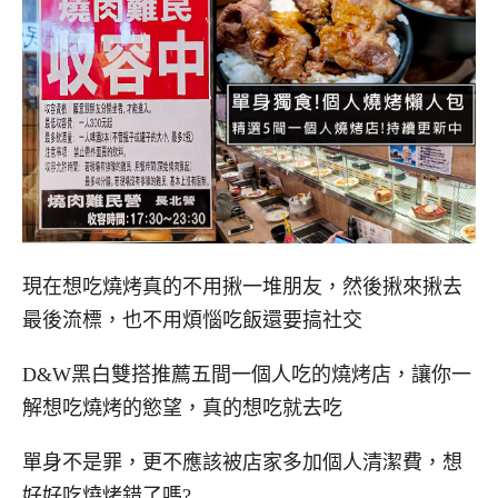
現在想吃燒烤真的不用揪一堆朋友，然後揪來揪去
最後流標，也不用煩惱吃飯還要搞社交
D&W黑白雙搭推薦五間一個人吃的燒烤店，讓你一
解想吃燒烤的慾望，真的想吃就去吃
單身不是罪，更不應該被店家多加個人清潔費，想
好好吃燒烤錯了嗎?