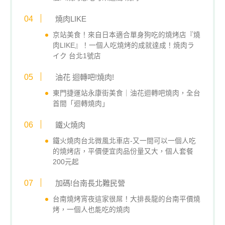
燒肉LIKE
京站美食！來自日本適合單身狗吃的燒烤店『燒
肉LIKE』！一個人吃燒烤的成就達成！焼肉ラ
イク 台北1號店
油花 迴轉吧!燒肉!
東門捷運站永康街美食｜油花迴轉吧燒肉，全台
首間「迴轉燒肉」
鐵火燒肉
鐵火燒肉台北微風北車店-又一間可以一個人吃
的燒烤店，平價便宜肉品份量又大，個人套餐
200元起
加碼!台南長北難民營
台南燒烤宵夜這家很屌！大排長龍的台南平價燒
烤，一個人也能吃的燒肉