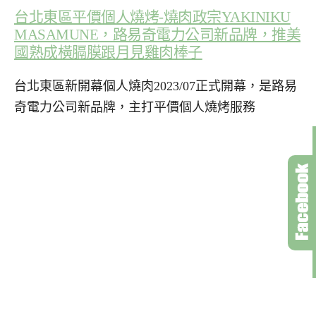
台北東區平價個人燒烤-燒肉政宗YAKINIKU
MASAMUNE，路易奇電力公司新品牌，推美
國熟成橫膈膜跟月見雞肉棒子
台北東區新開幕個人燒肉2023/07正式開幕，是路易
奇電力公司新品牌，主打平價個人燒烤服務