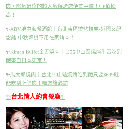
肉，陽氣過盛的超人氣燒烤店便宜平價！CP值極
高！
✨
ABV地中海餐酒館｜台北東區燒烤推薦-近國父紀
念館!中秋聚餐不用在家烤肉！
✨
Kintan Buffet金舌燒肉｜台北中山區燒烤牛舌吃到
飽來自日本東京！
✨
馬太郎燒肉｜台北中山站燒烤吃到飽只要$699就
能吃到上等肉！嗜肉族必訪
✨
台北情人約會餐廳
✨