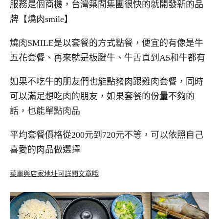
服務是個商機，台灣築間集團很快的就開發新的品
牌【燒肉smile】
燒肉SMILE是以套餐的方式點餐，便宜的有像是牛
五花套餐、再來就是板腱牛、牛舌直到A5和牛都有
如果不吃牛的朋友們也能點豬肉跟雞肉套餐，同時
可以滿足想吃肉的朋友，如果套餐的份量不夠的
話，也能單點肉品
平均套餐價格從200元到720元不等，可以依照自己
喜愛的肉品做選擇
菜單與店家地址可詳閱文章哦