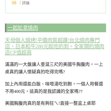
評論
一起尬意燒肉
天母個人燒烤!平價肉質超讚!台北燒肉專門
店，日本和牛280元就吃的到。全家開的燒肉
店CP值超高
滿滿的一大盤讓人垂涎三尺的美國牛胸腹肉，一上
桌真的讓人懷疑真的吃得完嗎?
加上內用還能白飯、味噌湯吃到飽，一個人用餐還
不用400元，這真的是我認識的全家嗎??
美國胸腹肉真的是有夠狂ㄟ!直接一整盆上桌耶