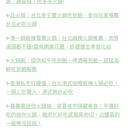
鍋、壽喜燒、肉多多火鍋!
✨
品火鍋｜台北帝王蟹火鍋吃到飽，食尚玩家推薦
台北必吃火鍋
✨
湊一鍋麻辣鴛鴦火鍋｜台北麻辣火鍋推薦，肉質
湯頭都不錯!還有網美花牆，近捷運忠孝敦化站
✨
火鍋殿｜提供和牛吃到飽、啤酒喝到飽、超猛海
鮮吃到飽服務
✨
香港私宅打邊爐｜台北港式咖哩麻辣火鍋必吃！
一鍋三吃驚人，港式熱炒必吃
✨
暴暴龍迷你火鍋城｜寧夏夜市隱藏美食！平價好
吃的迷你火鍋，豬肉片好吃感覺原肉切，沾醬真的
一級棒沒話說！