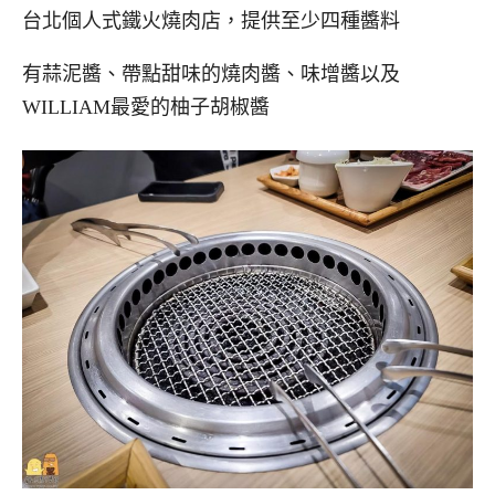
台北個人式鐵火燒肉店，提供至少四種醬料
有蒜泥醬、帶點甜味的燒肉醬、味增醬以及
WILLIAM最愛的柚子胡椒醬