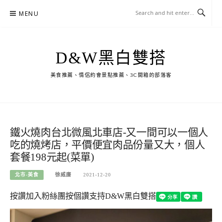
Skip
MENU
to
content
D&W黑白雙搭
美食推薦、情侶約會景點推薦、3C開箱的部落客
鐵火燒肉台北微風北車店-又一間可以一個人
吃的燒烤店，平價便宜肉品份量又大，個人
套餐198元起(菜單)
北市-美食
徐威廉
2021-12-20
按讚加入粉絲團
按個讚支持D&W黑白雙搭