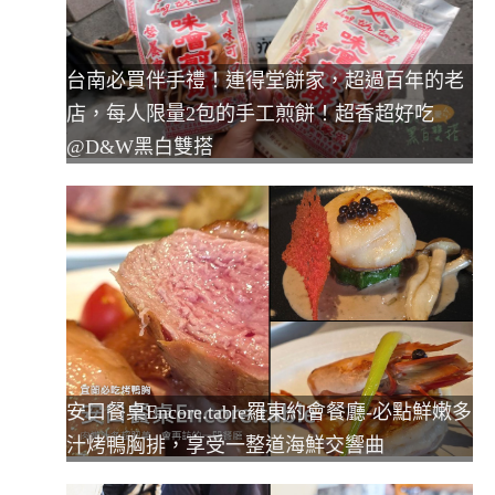
台南必買伴手禮！連得堂餅家，超過百年的老
店，每人限量2包的手工煎餅！超香超好吃
@D&W黑白雙搭
安口餐桌Encore.table羅東約會餐廳-必點鮮嫩多
汁烤鴨胸排，享受一整道海鮮交響曲