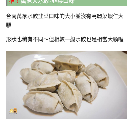
推！
萬象大水餃-韭菜口味
台南萬象水餃韭菜口味的大小並沒有高麗菜蝦仁大
顆
形狀也稍有不同～但相較一般水餃也是相當大顆喔