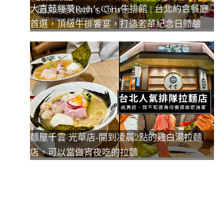
大直茹絲葵Ruth’s Chris牛排館 | 台北約會餐廳
首選，頂級牛排饗宴，打造奢華紀念日體驗
麵屋千雲 光華店-開到凌晨2點的雞白湯拉麵
店，可以當做宵夜吃的拉麵