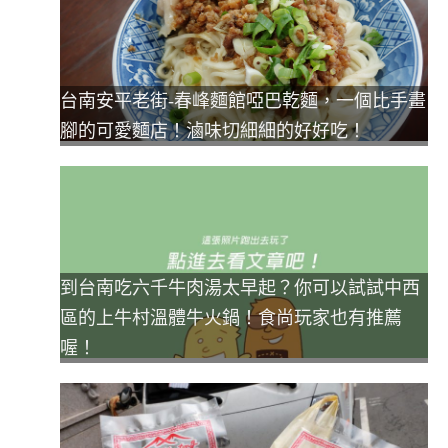
台南安平老街-春峰麵館啞巴乾麵，一個比手畫
腳的可愛麵店！滷味切細細的好好吃！
到台南吃六千牛肉湯太早起？你可以試試中西
區的上牛村溫體牛火鍋！食尚玩家也有推薦
喔！