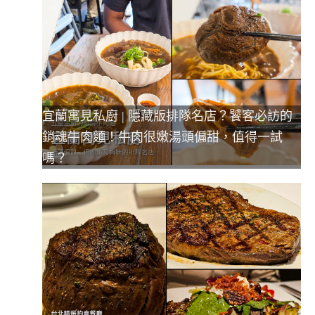
宜蘭寓見私廚 | 隱藏版排隊名店？饕客必訪的
銷魂牛肉麵！牛肉很嫩湯頭偏甜，值得一試
嗎？