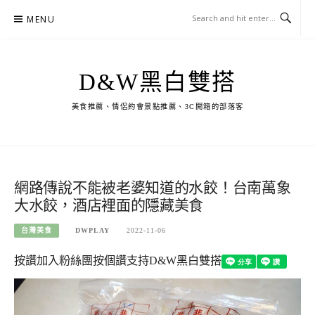
Skip
MENU
to
content
D&W黑白雙搭
美食推薦、情侶約會景點推薦、3C開箱的部落客
網路傳說不能被老婆知道的水餃！台南萬象
大水餃，酒店裡面的隱藏美食
台灣美食
DWPLAY
2022-11-06
按讚加入粉絲團
按個讚支持D&W黑白雙搭