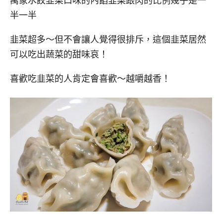
萬象水餃韭菜口味的內餡韭菜跟肉的比例幾乎是一
半一半
韭菜超多～但不會讓人覺得很排斥，這個韭菜居然
可以吃出蔬菜的甜味哀！
喜歡吃韭菜的人肯定會喜歡～越嚼越香！