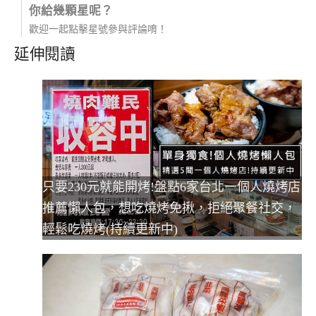
你給幾顆星呢？
歡迎一起點擊星號參與評論唷！
延伸閱讀
只要230元就能開烤!盤點6家台北一個人燒烤店
推薦懶人包，想吃燒烤免揪，拒絕聚餐社交，
輕鬆吃燒烤(持續更新中)