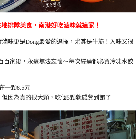
在地排隊美食，南港好吃滷味就這家！
滷味更是Dong最愛的選擇，尤其是牛筋！入味又很
了百百家後，永遠無法忘懷～每次經過都必買冷凍水餃
一顆8.5元
，但因為真的很大顆，吃個5顆就感覺到飽了