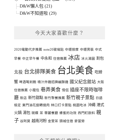
D&W懶人包 (21)
D&W不知道啦 (29)
今天大家喜歡什麼？
2020電動代步推薦
note20玻璃貼
中壢按摩
中壢男裝
中式
冰店
中永和
割包
早餐
中正早午餐
住宿推薦
冰火湯圓
台北美食
台北排隊美食
北投
吃螃
國父紀念館站
蟹
啤酒喝到飽
噴汁炸雞招牌鹹酥雞
大阪
巷弄美食
插座不限時咖啡
住宿推薦
小籠包
情侶
廳
新竹親子景點
新竹甜點
新店
新竹聚餐推薦
日語
沖繩
港式
檢定
東門油花旋轉燒肉
林口打卡景點
桃園吃冰
親
火鍋
湯包
碗粿
茶
華麗餐廳
蜂蜜的功效
西門町飲料
子
越南河粉
谷阿莫
金萱茶
頭城住宿
麥當勞