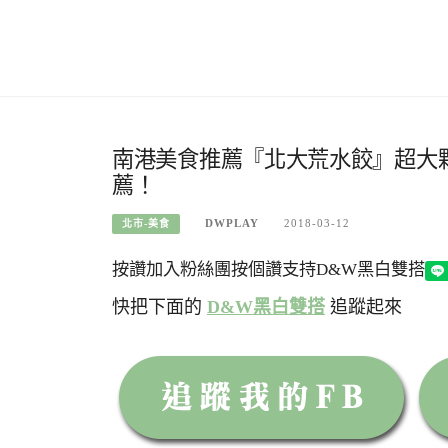
南港美食推薦『北大荒水餃』超大
薦！
DWPLAY
2018-03-12
北市-美食
按讚加入粉絲團
按個讚支持D&W黑白雙搭
快把下面的
D&W黑白雙搭
追蹤起來