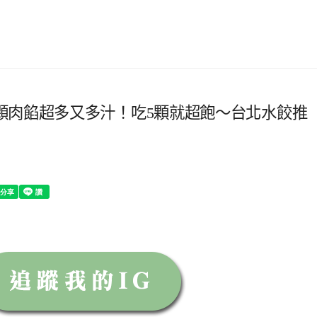
顆肉餡超多又多汁！吃5顆就超飽～台北水餃推