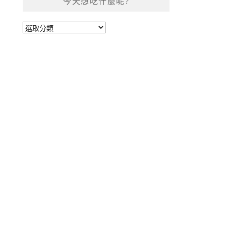
今天想吃什麼呢?
今
天
想
吃
什
麼
呢?