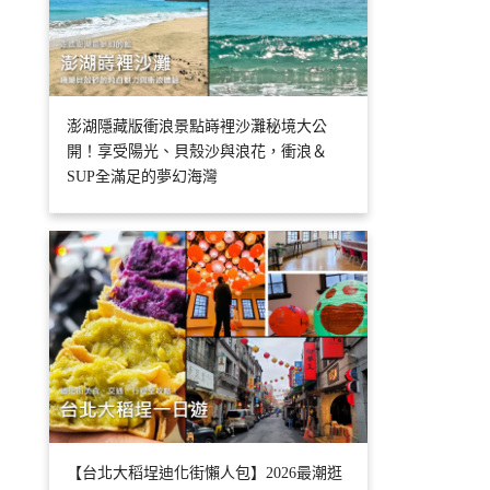
澎湖隱藏版衝浪景點嵵裡沙灘秘境大公
開！享受陽光、貝殼沙與浪花，衝浪＆
SUP全滿足的夢幻海灣
【台北大稻埕迪化街懶人包】2026最潮逛