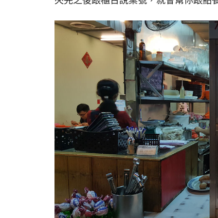
夾完之後跟櫃台說桌號，就會幫你跟點