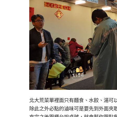
北大荒菜單裡面只有麵食、水餃、湯可
除此之外必點的滷味可是要先到外面夾