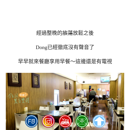
經過整晚的
放蕩
放鬆之後
Dong已經徹底沒有聲音了
早早就來餐廳享用早餐～這邊還是有電視