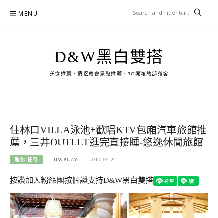
Skip
MENU
to
content
D&W黑白雙搭
美食推薦、情侶約會景點推薦、3C開箱的部落客
住林口VILLA泳池+歡唱KTV包廂汽車旅館推
薦，三井OUTLET逛完直接睡-悠逸休閒旅館
新北-住宿
DWPLAY
2017-04-21
按讚加入粉絲團
按個讚支持D&W黑白雙搭