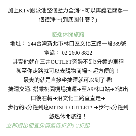
加上KTV跟泳池整個壓力全消～可以再讓老闆罵一
個禮拜～
(到底圖什麼？)
悠逸休閒旅館
地址： 244台灣新北市林口區文化三路一段389號
電話： 02 2600 8822
其實他就在三井OUTLET旁邊不到3分鐘的車程
甚至你走路就可以去購物商場～超方便的！
最爽的就是直接坐捷運就可以到了喔!
捷運交通: 搭乘桃園機場捷運➜至A9林口站➜2號出
口後右轉➜沿文化三路直直走➜
步行約5分鐘到達MITSUI OUTLET! ➜步行5分鐘到
悠逸休閒旅館！
立即搜出便宜房價最低折扣3.2折起