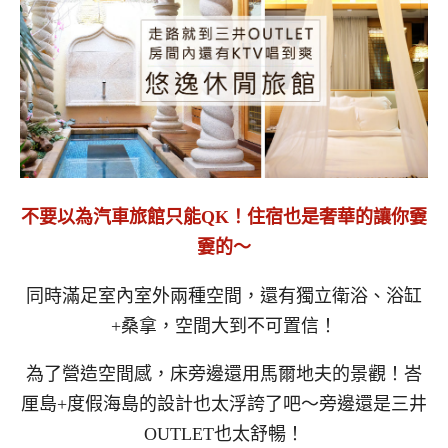
不要以為汽車旅館只能QK！住宿也是奢華的讓你嫑
嫑的～
同時滿足室內室外兩種空間，還有獨立衛浴、浴缸
+桑拿，空間大到不可置信！
為了營造空間感，床旁邊還用馬爾地夫的景觀！峇
厘島+度假海島的設計也太浮誇了吧～旁邊還是三井
OUTLET也太舒暢！