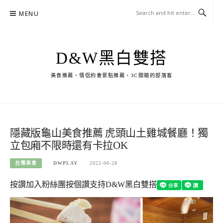
Skip
MENU
to
content
D&W黑白雙搭
美食推薦、情侶約會景點推薦、3C開箱的部落客
隱藏版龜山美食推薦 虎頭山土雞城餐廳！獨
立包廂不限時還有卡拉OK
台灣美食
DWPLAY
2022-06-28
按讚加入粉絲團
按個讚支持D&W黑白雙搭