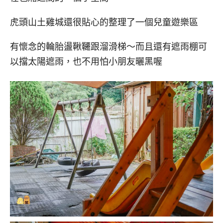
虎頭山土雞城還很貼心的整理了一個兒童遊樂區
有懷念的輪胎盪鞦韆跟溜滑梯～而且還有遮雨棚可
以擋太陽遮雨，也不用怕小朋友曬黑喔