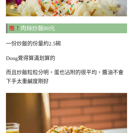
推！
肉絲炒飯80元
一份炒飯的份量約2.5碗
Dong覺得算滿划算的
而且炒飯粒粒分明，蛋也沾附的很平均，醬油不會
下手太重鹹度剛好