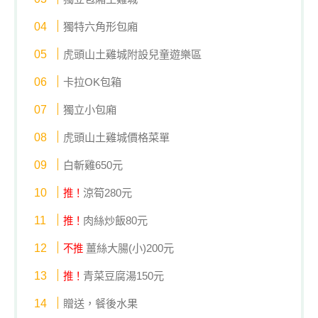
獨特六角形包廂
虎頭山土雞城附設兒童遊樂區
卡拉OK包箱
獨立小包廂
虎頭山土雞城價格菜單
白斬雞650元
涼筍280元
推！
肉絲炒飯80元
推！
薑絲大腸(小)200元
不推
青菜豆腐湯150元
推！
贈送，餐後水果