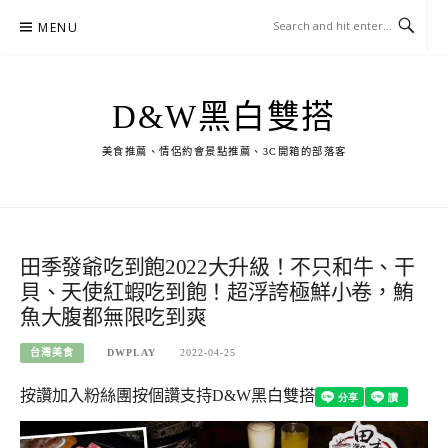
Skip
MENU
to
content
D&W黑白雙搭
美食推薦、情侶約會景點推薦、3C開箱的部落客
田季發爺吃到飽2022大升級！不只和牛、干
貝、天使紅蝦吃到飽！超浮誇極鮮小卷，鮪
魚大腹都無限吃到爽
台灣美食
DWPLAY
2022-04-25
按讚加入粉絲團
按個讚支持D&W黑白雙搭