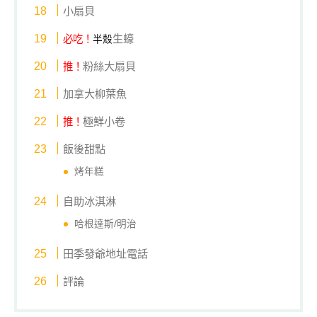
小扇貝
生蠔
必吃！
半殼
粉絲大扇貝
推！
加拿大柳葉魚
極鮮小卷
推！
飯後甜點
烤年糕
自助冰淇淋
哈根達斯/明治
田季發爺地址電話
評論