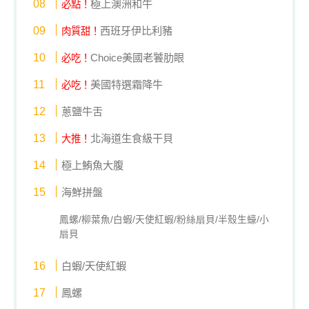
極上澳洲和牛
必點！
西班牙伊比利豬
肉質甜！
Choice美國老饕肋眼
必吃！
美國特選霜降牛
必吃！
蔥鹽牛舌
北海道生食級干貝
大推！
極上鮪魚大腹
海鮮拼盤
鳳螺/柳葉魚/白蝦/天使紅蝦/粉絲扇貝/半殼生蠔/小
扇貝
白蝦/天使紅蝦
鳳螺