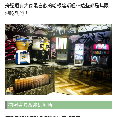
旁邊還有大家最喜歡的哈根達斯喔～這些都是無限
制吃到飽！
拍照道具&迷幻廁所