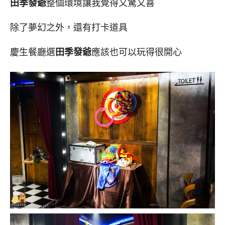
田季發爺
整個環境讓我覺得又驚又喜
除了夢幻之外，還有打卡道具
慶生餐廳選
田季發爺
應該也可以玩得很開心