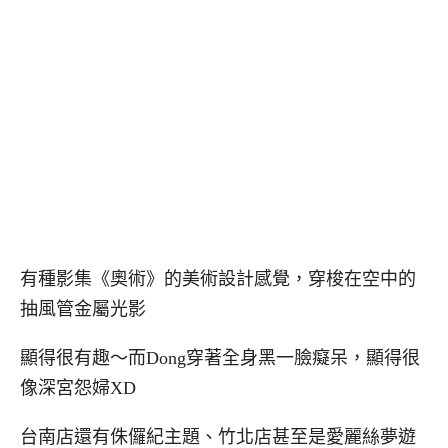
有種影集《奧術》的美術設計感覺，穿梭在空中的
抽風管金屬光影
顯得很有趣～而Dong穿著全身黑一臉癡呆，顯得很
像深宮怨婦XD
台南店還有侏儸紀主題、竹北店甚至是愛麗絲夢遊