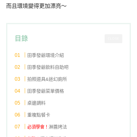
而且環境變得更加漂亮～
目錄
CLOSE
田季發爺環境介紹
田季發爺飲料自助吧
拍照道具&迷幻廁所
田季發爺菜單價格
桌邊調料
重複點餐卡
淋醬烤法
必須學會！