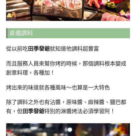
桌邊調料
從以前吃
田季發爺
就知道他調料超豐富
而且服務人員來幫你烤的時候，那個調料根本變成
創意料理，各種加！
烤出來的味道就各種風味～也算是一大特色
除了調料之外也有沾醬，原味醬、麻辣醬、鹽巴都
有，但
田季發爺
特別的淋醬烤法必須學習阿！