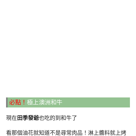
必點！
極上澳洲和牛
現在
田季發爺
也吃的到和牛了
看那個油花就知道不是尋常肉品！淋上醬料就上烤