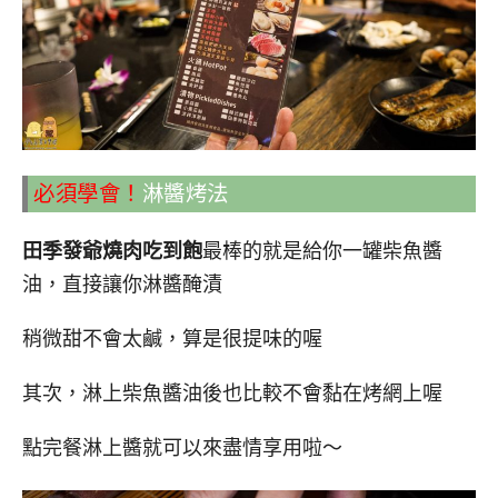
必須學會！
淋醬烤法
田季發爺燒肉吃到飽
最棒的就是給你一罐柴魚醬
油，直接讓你淋醬醃漬
稍微甜不會太鹹，算是很提味的喔
其次，淋上柴魚醬油後也比較不會黏在烤網上喔
點完餐淋上醬就可以來盡情享用啦～