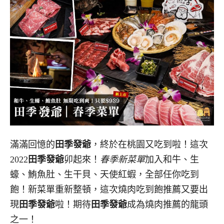
滿滿回憶的
田季發爺
，終於在桃園又吃到啦！這次
2022
田季發爺
卯起來！
春季新菜單
加入和牛、生
蠔、鮪魚肚、生干貝、天使紅蝦，全部任你吃到
飽！新菜單重新整頓，這次燒肉吃到飽推薦又要出
現
田季發爺
啦！期待
田季發爺
成為燒肉推薦的龍頭
之一！