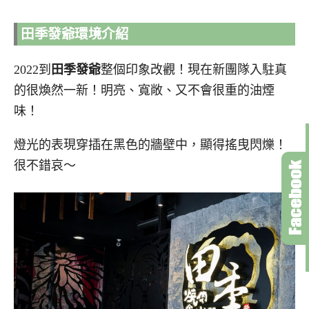
田季發爺環境介紹
2022到
田季發爺
整個印象改觀！現在新團隊入駐真
的很煥然一新！明亮、寬敞、又不會很重的油煙
味！
燈光的表現穿插在黑色的牆壁中，顯得搖曳閃爍！
很不錯哀～