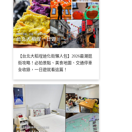
【台北大稻埕迪化街懶人包】2026最潮逛
街攻略！必拍景點、美食地圖、交通停車
全收錄，一日遊就看這篇！