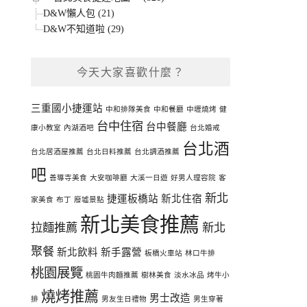
D&W懶人包 (21)
D&W不知道啦 (29)
今天大家喜歡什麼？
三重國小捷運站
中和排隊美食
中和餐廳
中壢燒烤
健
台中住宿
台中餐廳
康小教室
內湖酒吧
台北婚戒
台北酒
台北居酒屋推薦
台北日料推薦
台北調酒推薦
吧
善導寺美食
大安咖啡廳
大溪一日遊
好男人理容院
客
新北
捷運板橋站
新北住宿
家美食
布丁
廢墟景點
新北美食推薦
拉麵推薦
新北
聚餐
新北飲料
新手露營
板橋火車站
林口牛排
桃園展覽
桃園牛肉麵推薦
樹林美食
淡水冰品
烤牛小
燒烤推薦
男士改造
排
男友生日禮物
男生穿著