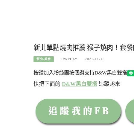
新北單點燒肉推薦 猴子燒肉！套
DWPLAY
2021-11-15
新北-美食
按讚加入粉絲團
按個讚支持D&W黑白雙搭
快把下面的
D&W黑白雙搭
追蹤起來