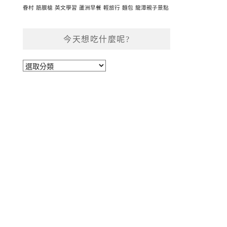
眷村
筋膜槍
英文學習
蘆洲早餐
輕旅行
麵包
龍潭親子景點
今天想吃什麼呢?
今
天
想
吃
什
麼
呢?