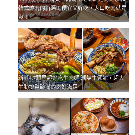
韓式燒肉的首選！便宜又好吃，大口吃肉就是
爽！
新莊4.7顆星超好吃牛肉麵 潮喆牛餐館，超大
牛肋排整碗滿的肉好滿足