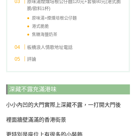
原味湯煙燻培根公仔麵120元+套餐80元(港式脆
脆/飲料1杯)
原味湯+煙燻培根公仔麵
港式脆脆
焦糖海鹽奶茶
板橋浪人情歌地址電話
評論
深藏不露充滿港味
小小內凹的大門實際上深藏不露，一打開大門後
裡面牆壁滿滿的香港街景
更特別是座位上有很多的小裝飾