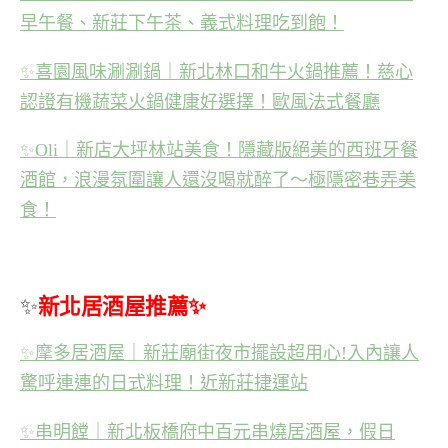
早午餐、新莊下午茶、義式料理吃到飽！
✨
喜園風味涮涮鍋｜新北林口和牛火鍋推薦！慈心
認證有機蔬菜火鍋健康好選擇！歐風法式餐廳
✨
Oli｜新店大坪林站美食！隱藏版絕美的西班牙餐
酒館，浪漫氛圍讓人還沒喝就醉了～極隱密巷弄美
食！
✨
新北居酒屋推薦✨
✨
摩多居酒屋｜新莊廟街夜市擺設超用心!入內讓人
驚呼連連的日式料理！近新莊捷運站
✨
串明饄｜新北板橋府中百元串燒居酒屋，假日