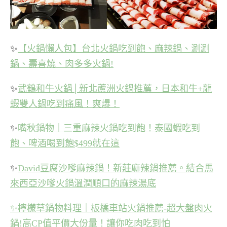
✨
【火鍋懶人包】台北火鍋吃到飽、麻辣鍋、涮涮
鍋、壽喜燒、肉多多火鍋!
✨
武鶴和牛火鍋│新北蘆洲火鍋推薦，日本和牛+龍
蝦雙人鍋吃到痛風！爽爆！
✨
嘴秋鍋物｜三重麻辣火鍋吃到飽！泰國蝦吃到
飽、啤酒喝到飽$499就在這
✨
David豆腐沙嗲麻辣鍋！新莊麻辣鍋推薦。結合馬
來西亞沙嗲火鍋溫潤順口的麻辣湯底
✨
檸檬草鍋物料理｜板橋車站火鍋推薦-超大盤肉火
鍋!高CP值平價大份量！讓你吃肉吃到怕