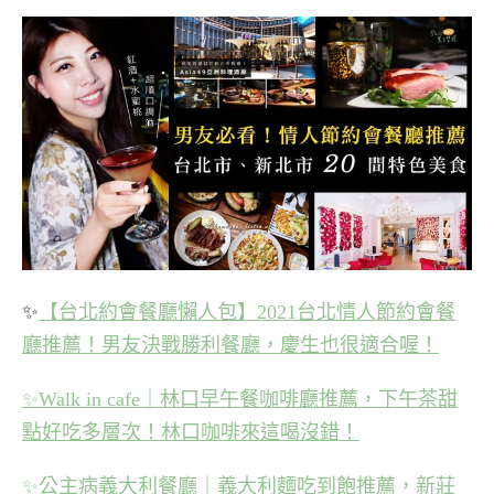
✨
【台北約會餐廳懶人包】2021台北情人節約會餐
廳推薦！男友決戰勝利餐廳，慶生也很適合喔！
✨
Walk in cafe｜林口早午餐咖啡廳推薦，下午茶甜
點好吃多層次！林口咖啡來這喝沒錯！
✨
公主病義大利餐廳｜義大利麵吃到飽推薦，新莊