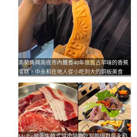
南勢角興南夜市內飄香40年懷舊古早味的香蕉
蛋糕，中永和在地人從小吃到大的銅板美食
Mr.Pig豬先生韓式燒肉鍋物吃到飽絕對是永和