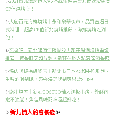
✨
2021台北燒烤懶人包-不踩雷精選台北捷運沿線高
CP值燒烤店！
✨
大船百元海鮮燒烤｜永和樂華夜市，品質直逼日
式料理！超高CP值新北燒烤推薦，海鮮燒烤吃到
飽！
✨
忘憂吧｜新北啤酒無限暢飲！新莊喝酒燒烤串燒
推薦！聚餐聊天超放鬆。新莊在地人私藏啤酒餐廳
✨
燒肉殿板橋旗艦店｜新北市日本A5和牛吃到飽、
生啤酒喝到飽，超強海鮮吃到爽只要$1399
✨
柒串燒屋｜新莊COSTCO輔大銅板串烤，外酥內
嫩不油膩！焦糖風味配啤酒超好吃！
✨
新北情人約會餐廳
✨