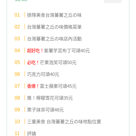
排隊美食台灣蕃薯之丘の味
台灣蕃薯之丘の味價格菜單
台灣蕃薯之丘の味店內活動
紫薯芋泥布丁可頌40元
超好吃！
芒果泡芙可頌50元
必吃！
巧克力可頌40元
富士蘋果可頌45元
香爆！
推！檸檬雪花可頌35元
栗子抹茶可頌48元
三重美食 台灣蕃薯之丘の味地點位置
評論