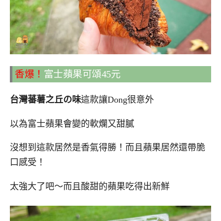
香爆！
富士蘋果可頌45元
台灣蕃薯之丘の味
這款讓Dong很意外
以為富士蘋果會變的軟爛又甜膩
沒想到這款居然是香氣得勝！而且蘋果居然還帶脆
口感受！
太強大了吧～而且酸甜的蘋果吃得出新鮮