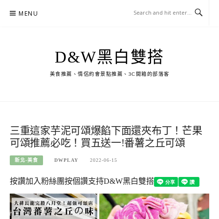
Skip
MENU
to
content
D&W黑白雙搭
美食推薦、情侶約會景點推薦、3C開箱的部落客
三重這家芋泥可頌爆餡下面還夾布丁！芒果
可頌推薦必吃！買五送一!番薯之丘可頌
新北-美食
DWPLAY
2022-06-15
按讚加入粉絲團
按個讚支持D&W黑白雙搭