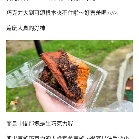
巧克力大到可頌根本夾不住啦～好害羞喔>///<
這麼大真的好棒
而且中間那塊是生巧克力喔！
如果喜歡巧克力的人肯定會喜歡～很容易沾手要小