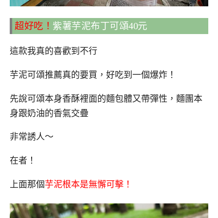
超好吃！
紫薯芋泥布丁可頌40元
這款我真的喜歡到不行
芋泥可頌推薦真的要買，好吃到一個爆炸！
先說可頌本身香酥裡面的麵包體又帶彈性，麵團本
身跟奶油的香氣交疊
非常誘人～
在者！
上面那個
芋泥根本是無懈可擊！