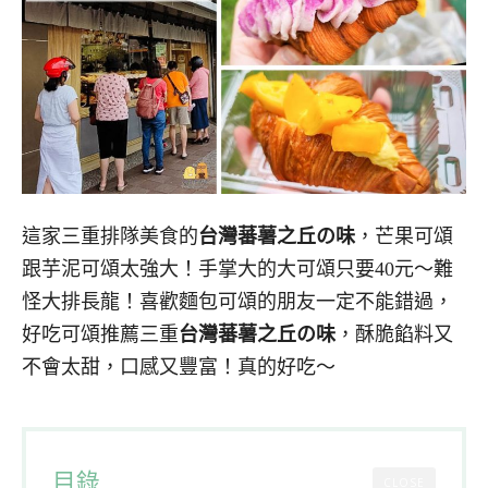
這家三重排隊美食的
台灣蕃薯之丘の味
，芒果可頌
跟芋泥可頌太強大！手掌大的大可頌只要40元～難
怪大排長龍！喜歡麵包可頌的朋友一定不能錯過，
好吃可頌推薦三重
台灣蕃薯之丘の味
，酥脆餡料又
不會太甜，口感又豐富！真的好吃～
目錄
CLOSE