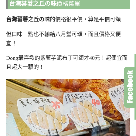
台灣蕃薯之丘の味
價格菜單
台灣蕃薯之丘の味
的價格很平價，算是平價可頌
但口味一點也不輸給八月堂可頌，而且價格又便
宜！
Dong最喜歡的紫薯芋泥布丁可頌才40元！超便宜而
且超大一顆的！