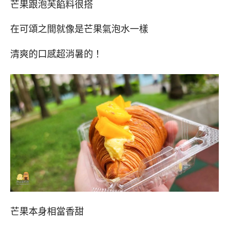
芒果跟泡芙餡料很搭
在可頌之間就像是芒果氣泡水一樣
清爽的口感超消暑的！
芒果本身相當香甜