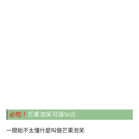
必吃！
芒果泡芙可頌50元
一開始不太懂什麼叫做芒果泡芙