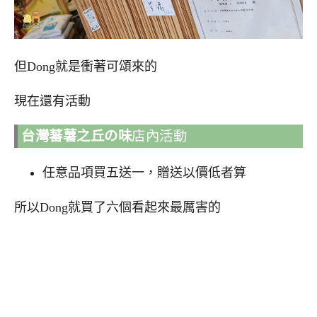
但Dong就是衝著可頌來的
現在還有活動
台灣蕃薯之丘の味
店內活動
任意品項買五送一，贈送以價低者算
所以Dong就買了六個看起來最厲害的