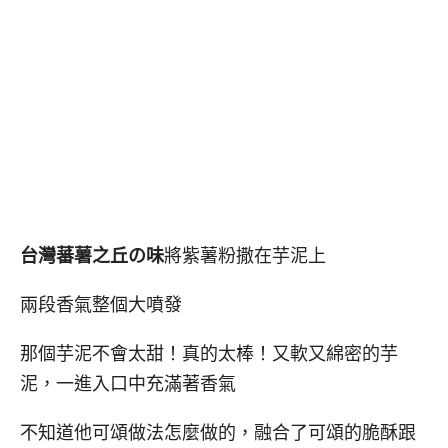
台灣蕃薯之丘の味
將紫薯粉撒在芋泥上
兩段香氣整個大噴發
那個芋泥不會太甜！真的太棒！又軟又綿密的芋
泥，一進入口中充滿著香氣
不知道他可頌做法怎麼做的，融合了可頌的脆酥跟