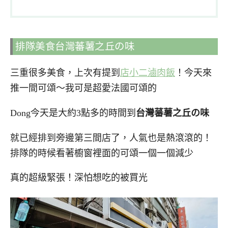
排隊美食台灣蕃薯之丘の味
三重很多美食，上次有提到
店小二滷肉飯
！今天來
推一間可頌～我可是超愛法國可頌的
Dong今天是大約3點多的時間到
台灣蕃薯之丘の味
就已經排到旁邊第三間店了，人氣也是熱滾滾的！
排隊的時候看著櫥窗裡面的可頌一個一個減少
真的超級緊張！深怕想吃的被買光