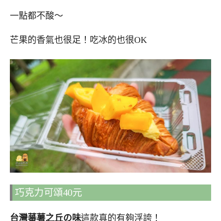
一點都不酸～
芒果的香氣也很足！吃冰的也很OK
巧克力可頌40元
台灣蕃薯之丘の味
這款真的有夠浮誇！