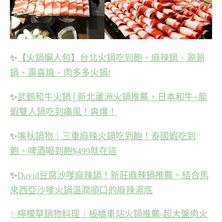
✨
【火鍋懶人包】台北火鍋吃到飽、麻辣鍋、涮涮
鍋、壽喜燒、肉多多火鍋!
✨
武鶴和牛火鍋│新北蘆洲火鍋推薦，日本和牛+龍
蝦雙人鍋吃到痛風！爽爆！
✨
嘴秋鍋物｜三重麻辣火鍋吃到飽！泰國蝦吃到
飽、啤酒喝到飽$499就在這
✨
David豆腐沙嗲麻辣鍋！新莊麻辣鍋推薦。結合馬
來西亞沙嗲火鍋溫潤順口的麻辣湯底
✨
檸檬草鍋物料理｜板橋車站火鍋推薦-超大盤肉火