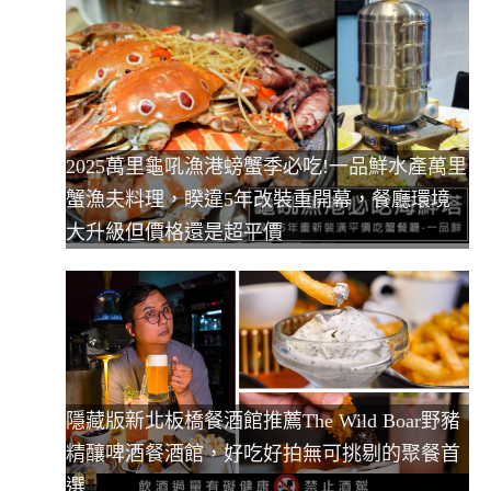
2025萬里龜吼漁港螃蟹季必吃!一品鮮水產萬里
蟹漁夫料理，睽違5年改裝重開幕，餐廳環境
大升級但價格還是超平價
隱藏版新北板橋餐酒館推薦The Wild Boar野豬
精釀啤酒餐酒館，好吃好拍無可挑剔的聚餐首
選