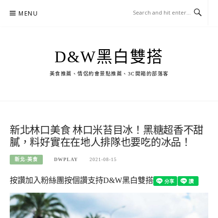
Skip
MENU
to
content
D&W黑白雙搭
美食推薦、情侶約會景點推薦、3C開箱的部落客
新北林口美食 林口米苔目冰！黑糖超香不甜
膩，料好實在在地人排隊也要吃的冰品！
新北-美食
DWPLAY
2021-08-15
按讚加入粉絲團
按個讚支持D&W黑白雙搭