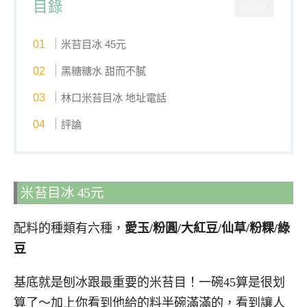
目錄
CLOSE
米苔目冰 45元
黑糖糖水 甜而不膩
林口米苔目冰 地址電話
評論
米苔目冰 45元
配料的種類有六種，
愛玉/粉圓/大紅豆/仙草/粉粿/綠
豆
基底就是刨冰跟最重要的米苔目！一碗45算是很划
算了～加上你看到他給的料半碗滿滿的，看到讓人