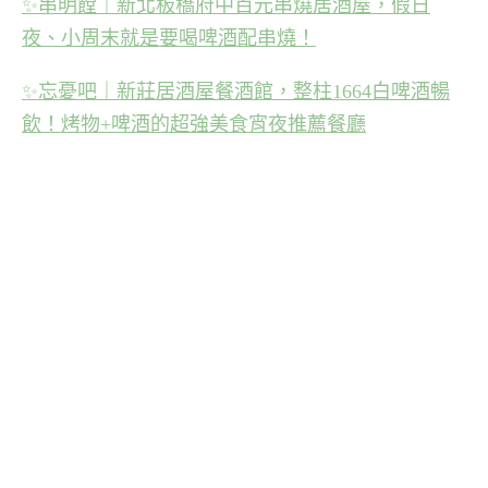
✨
串明饄｜新北板橋府中百元串燒居酒屋，假日
夜、小周末就是要喝啤酒配串燒！
✨
忘憂吧｜新莊居酒屋餐酒館，整柱1664白啤酒暢
飲！烤物+啤酒的超強美食宵夜推薦餐廳