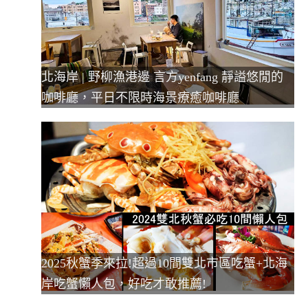
北海岸 | 野柳漁港邊 言方yenfang 靜謚悠閒的
咖啡廳，平日不限時海景療癒咖啡廳
2025秋蟹季來拉!超過10間雙北市區吃蟹+北海
岸吃蟹懶人包，好吃才敢推薦!