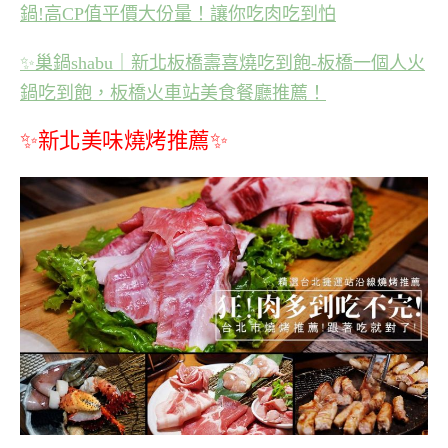
鍋!高CP值平價大份量！讓你吃肉吃到怕
✨
巢鍋shabu｜新北板橋壽喜燒吃到飽-板橋一個人火
鍋吃到飽，板橋火車站美食餐廳推薦！
✨新北美味燒烤推薦✨