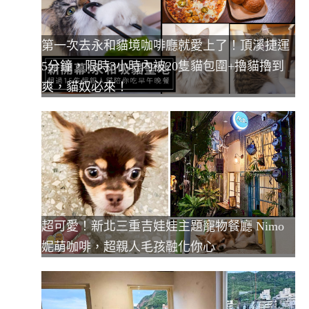
第一次去永和貓境咖啡廳就愛上了！頂溪捷運
5分鐘，限時3小時內被20隻貓包圍+擼貓擼到
爽，貓奴必來！
超可愛！新北三重吉娃娃主題寵物餐廳 Nimo
妮萌咖啡，超親人毛孩融化你心