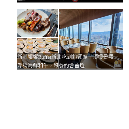
新莊饗饗Buffet新北吃到飽餐廳｜頂樓景觀＋
浮誇海鮮和牛，聚餐約會首選