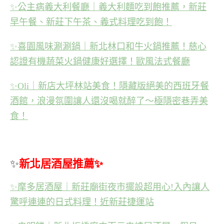
✨
公主病義大利餐廳｜義大利麵吃到飽推薦，新莊
早午餐、新莊下午茶、義式料理吃到飽！
✨
喜園風味涮涮鍋｜新北林口和牛火鍋推薦！慈心
認證有機蔬菜火鍋健康好選擇！歐風法式餐廳
✨
Oli｜新店大坪林站美食！隱藏版絕美的西班牙餐
酒館，浪漫氛圍讓人還沒喝就醉了～極隱密巷弄美
食！
✨
新北居酒屋推薦✨
✨
摩多居酒屋｜新莊廟街夜市擺設超用心!入內讓人
驚呼連連的日式料理！近新莊捷運站