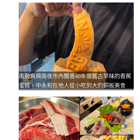
南勢角興南夜市內飄香40年懷舊古早味的香蕉
蛋糕，中永和在地人從小吃到大的銅板美食