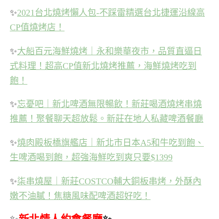
✨
2021台北燒烤懶人包-不踩雷精選台北捷運沿線高
CP值燒烤店！
✨
大船百元海鮮燒烤｜永和樂華夜市，品質直逼日
式料理！超高CP值新北燒烤推薦，海鮮燒烤吃到
飽！
✨
忘憂吧｜新北啤酒無限暢飲！新莊喝酒燒烤串燒
推薦！聚餐聊天超放鬆。新莊在地人私藏啤酒餐廳
✨
燒肉殿板橋旗艦店｜新北市日本A5和牛吃到飽、
生啤酒喝到飽，超強海鮮吃到爽只要$1399
✨
柒串燒屋｜新莊COSTCO輔大銅板串烤，外酥內
嫩不油膩！焦糖風味配啤酒超好吃！
✨
新北情人約會餐廳
✨