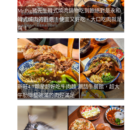
Mr.Pig豬先生韓式燒肉鍋物吃到飽絕對是永和
韓式燒肉的首選！便宜又好吃，大口吃肉就是
爽！
新莊4.7顆星超好吃牛肉麵 潮喆牛餐館，超大
牛肋排整碗滿的肉好滿足