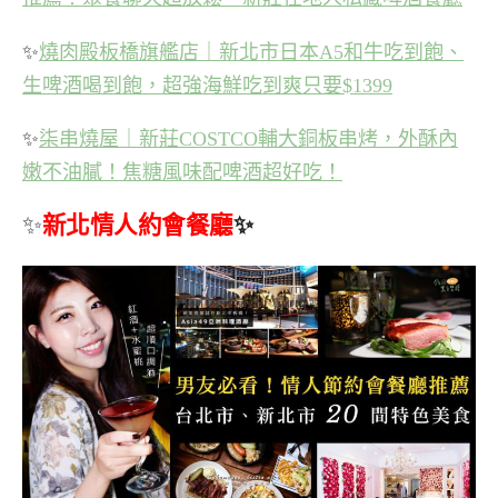
✨
燒肉殿板橋旗艦店｜新北市日本A5和牛吃到飽、
生啤酒喝到飽，超強海鮮吃到爽只要$1399
✨
柒串燒屋｜新莊COSTCO輔大銅板串烤，外酥內
嫩不油膩！焦糖風味配啤酒超好吃！
✨
新北情人約會餐廳
✨