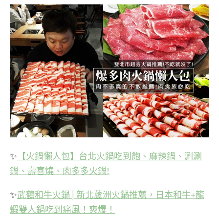
✨
【火鍋懶人包】台北火鍋吃到飽、麻辣鍋、涮涮
鍋、壽喜燒、肉多多火鍋!
✨
武鶴和牛火鍋│新北蘆洲火鍋推薦，日本和牛+龍
蝦雙人鍋吃到痛風！爽爆！