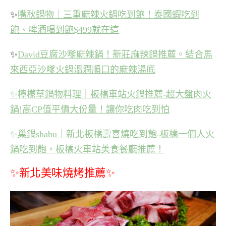
✨
嘴秋鍋物｜三重麻辣火鍋吃到飽！泰國蝦吃到
飽、啤酒喝到飽$499就在這
✨
David豆腐沙嗲麻辣鍋！新莊麻辣鍋推薦。結合馬
來西亞沙嗲火鍋溫潤順口的麻辣湯底
✨
檸檬草鍋物料理｜板橋車站火鍋推薦-超大盤肉火
鍋!高CP值平價大份量！讓你吃肉吃到怕
✨
巢鍋shabu｜新北板橋壽喜燒吃到飽-板橋一個人火
鍋吃到飽，板橋火車站美食餐廳推薦！
✨新北美味燒烤推薦✨