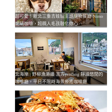
超可愛！新北三重吉娃娃主題寵物餐廳 Nimo
妮萌咖啡，超親人毛孩融化你心
北海岸 | 野柳漁港邊 言方yenfang 靜謚悠閒的
咖啡廳，平日不限時海景療癒咖啡廳