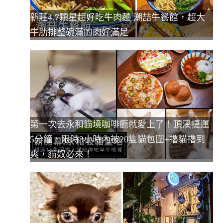
新莊4.7顆星超好吃牛肉麵 潮喆牛餐館，超大
牛肋排整碗滿的肉好滿足
第一次去永和貓境咖啡廳就愛上了！頂溪捷運
5分鐘，限時3小時內被20隻貓包圍+擼貓擼到
爽，貓奴必來！