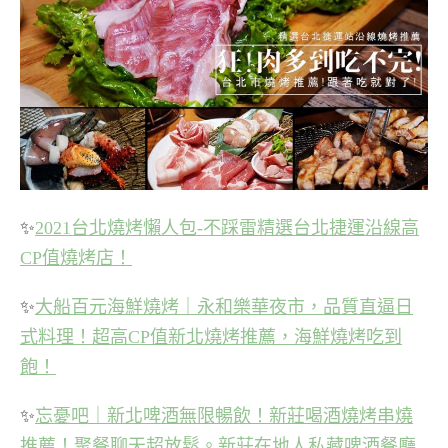
✨
2021台北燒烤懶人包-不踩雷精選台北捷運沿線高
CP值燒烤店！
✨
大船百元海鮮燒烤｜永和樂華夜市，品質直逼日
式料理！超高CP值新北燒烤推薦，海鮮燒烤吃到
飽！
✨
忘憂吧｜新北啤酒無限暢飲！新莊喝酒燒烤串燒
推薦！聚餐聊天超放鬆。新莊在地人私藏啤酒餐廳