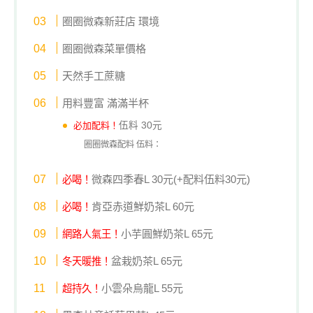
圈圈微森新莊店 環境
圈圈微森菜單價格
天然手工蔗糖
用料豐富 滿滿半杯
必加配料！
伍料 30元
圈圈微森配料 伍料：
微森四季春L 30元(+配料伍料30元)
必喝！
肯亞赤道鮮奶茶L 60元
必喝！
小芋圓鮮奶茶L 65元
網路人氣王！
盆栽奶茶L 65元
冬天暖推！
小雲朵烏龍L 55元
超持久！