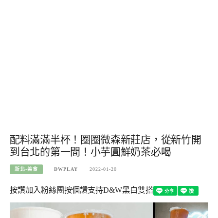
配料滿滿半杯！圈圈微森新莊店，從新竹開
到台北的第一間！小芋圓鮮奶茶必喝
新北-美食
DWPLAY
2022-01-20
按讚加入粉絲團
按個讚支持D&W黑白雙搭