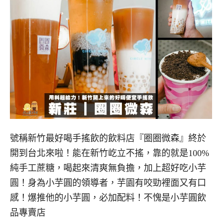
號稱新竹最好喝手搖飲的飲料店『圈圈微森』終於
開到台北來啦！能在新竹屹立不搖，靠的就是100%
純手工蔗糖，喝起來清爽無負擔，加上超好吃小芋
圓！身為小芋圓的領導者，芋園有咬勁裡面又有口
感！爆推他的小芋圓，必加配料！不愧是小芋圓飲
品專賣店