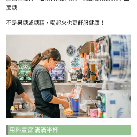
蔗糖
不是果糖或糖精，喝起來也更舒服健康！
用料豐富 滿滿半杯