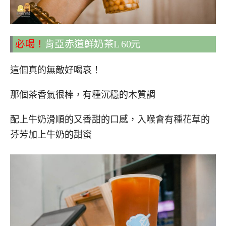
必喝！
肯亞赤道鮮奶茶L 60元
這個真的無敵好喝哀！
那個茶香氣很棒，有種沉穩的木質調
配上牛奶滑順的又香甜的口感，入喉會有種花草的
芬芳加上牛奶的甜蜜