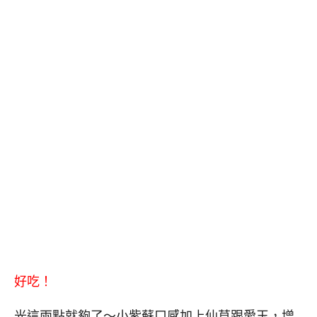
好吃！
光這兩點就夠了～小紫蘇口感加上仙草跟愛玉，增