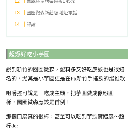
黑森林童話莓果茶L 45元
圈圈微森新莊店 地址電話
評論
超爆好吃小芋圓
說到新竹的圈圈微森，配料多又好吃應該也是很知
名的，尤其是小芋圓更是在Ptt新竹手搖飲的爆推款
咀嚼控可說是一吃成主顧，把芋圓做成像粉圓一
樣，圈圈微森應該是首例！
那個口感真的很棒，甚至可以吃到芋頭實體感～超
棒der