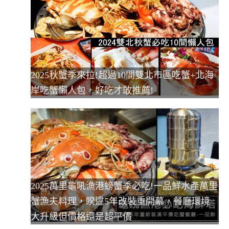
2025秋蟹季來拉!超過10間雙北市區吃蟹+北海
岸吃蟹懶人包，好吃才敢推薦!
2025萬里龜吼漁港螃蟹季必吃!一品鮮水產萬里
蟹漁夫料理，睽違5年改裝重開幕，餐廳環境
大升級但價格還是超平價