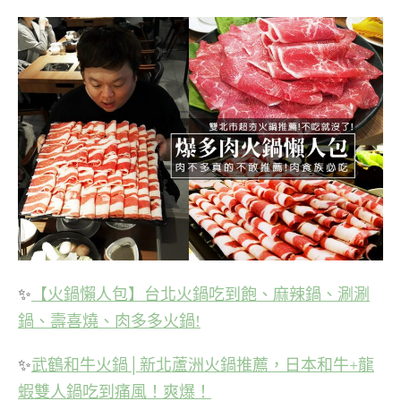
✨
【火鍋懶人包】台北火鍋吃到飽、麻辣鍋、涮涮
鍋、壽喜燒、肉多多火鍋!
✨
武鶴和牛火鍋│新北蘆洲火鍋推薦，日本和牛+龍
蝦雙人鍋吃到痛風！爽爆！