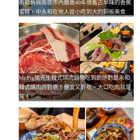
南勢角興南夜市內飄香40年懷舊古早味的香蕉
蛋糕，中永和在地人從小吃到大的銅板美食
Mr.Pig豬先生韓式燒肉鍋物吃到飽絕對是永和
韓式燒肉的首選！便宜又好吃，大口吃肉就是
爽！