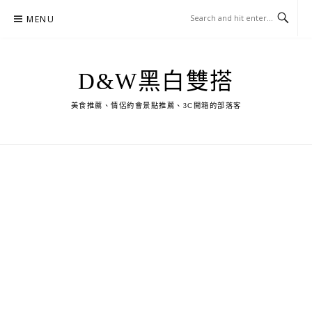
Skip
MENU
to
content
D&W黑白雙搭
美食推薦、情侶約會景點推薦、3C開箱的部落客