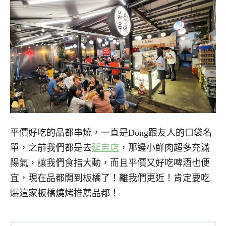
平價好吃的品都串燒，一直是Dong跟友人的口袋名
單，之前我們都是去
延吉店
，那邊小鮮肉超多充滿
陽氣，讓我們食指大動，而且平價又好吃啤酒也便
宜，現在品都開到板橋了！離我們更近！肯定要吃
爆這家板橋燒烤推薦品都！