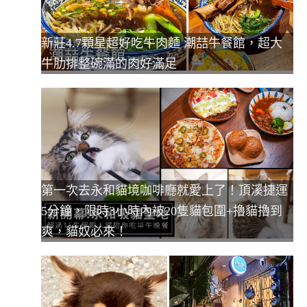
新莊4.7顆星超好吃牛肉麵 潮喆牛餐館，超大
牛肋排整碗滿的肉好滿足
第一次去永和貓境咖啡廳就愛上了！頂溪捷運
5分鐘，限時3小時內被20隻貓包圍+擼貓擼到
爽，貓奴必來！