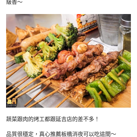
級香～
蔬菜跟肉的烤工都跟延吉店的差不多！
品質很穩定，真心推薦板橋消夜可以吃這間～