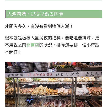
人潮洶湧，記得早點去排隊
才開沒多久，有沒有看到這個人潮！
根本就是板橋人氣消夜的指標，要吃還要排隊，更
不用說之前
延吉店
的狀況，排隊還要排一個小時跟
本超狂！