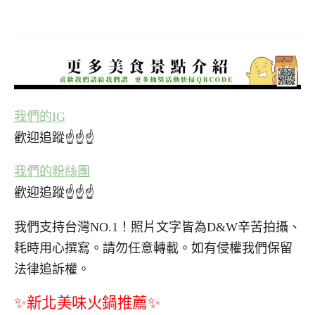
我們的IG
歡迎追蹤☝☝☝
我們的粉絲團
歡迎追蹤☝☝☝
我們支持台灣NO.1！照片文字皆為D&W辛苦拍攝、
耗時用心撰寫。請勿任意轉載。如有侵權我們保留
法律追訴權。
✨新北美味火鍋推薦✨