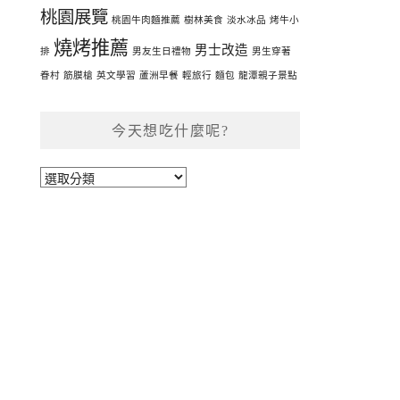
桃園展覽
桃園牛肉麵推薦
樹林美食
淡水冰品
烤牛小
燒烤推薦
男士改造
排
男友生日禮物
男生穿著
眷村
筋膜槍
英文學習
蘆洲早餐
輕旅行
麵包
龍潭親子景點
今天想吃什麼呢?
今
天
想
吃
什
麼
呢?