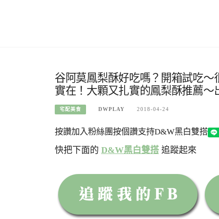
谷阿莫鳳梨酥好吃嗎？開箱試吃～很
實在！大顆又扎實的鳳梨酥推薦～
DWPLAY
2018-04-24
宅配美食
按讚加入粉絲團
按個讚支持D&W黑白雙搭
快把下面的
D&W黑白雙搭
追蹤起來