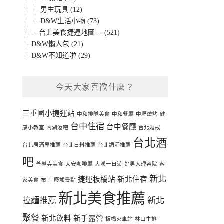
男生玩具 (12)
D&W生活小物 (73)
---台北美食捷運地圖--- (521)
D&W懶人包 (21)
D&W不知道啦 (29)
今天大家喜歡什麼？
三重國小捷運站
中和排隊美食
中和餐廳
中壢燒烤
健
台中住宿
台中餐廳
康小教室
內湖酒吧
台北婚戒
台北酒
台北居酒屋推薦
台北日料推薦
台北調酒推薦
吧
善導寺美食
大安咖啡廳
大溪一日遊
好男人理容院
客
新北
捷運板橋站
新北住宿
家美食
布丁
廢墟景點
新北美食推薦
拉麵推薦
新北
聚餐
新北飲料
新手露營
板橋火車站
林口牛排