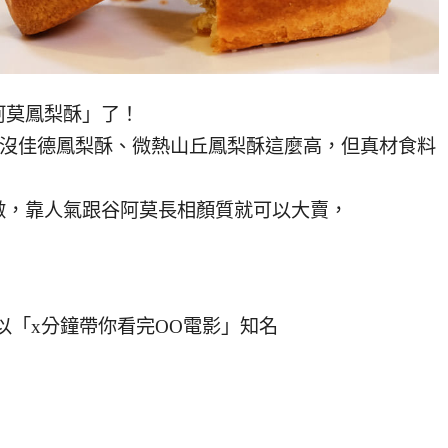
阿莫鳳梨酥」了！
還沒佳德鳳梨酥、微熱山丘鳳梨酥這麼高，但真材食料
做，靠人氣跟谷阿莫長相顏質就可以大賣，
面以「x分鐘帶你看完OO電影」知名