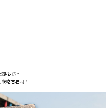
超驚訝的～
上來吃看看阿！