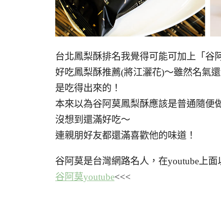
台北鳳梨酥排名我覺得可能可加上「谷
好吃鳳梨酥推薦(將江灑花)～雖然名氣
是吃得出來的！
本來以為谷阿莫鳳梨酥應該是普通隨便
沒想到還滿好吃～
連親朋好友都還滿喜歡他的味道！
谷阿莫是台灣網路名人，在youtube上
谷阿莫youtube
<<<