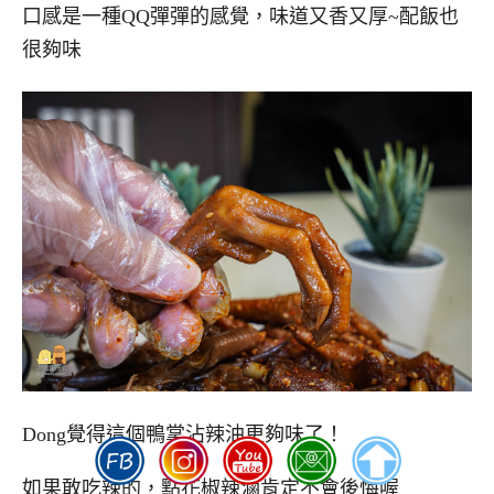
口感是一種QQ彈彈的感覺，味道又香又厚~配飯也
很夠味
Dong覺得這個鴨掌沾辣油更夠味了！
如果敢吃辣的，點花椒辣滷肯定不會後悔喔