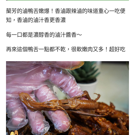
蘭芳的滷鴨舌嫩爆！香滷跟辣滷的味道重心一吃便
知，香滷的滷汁香更香濃
每一口都是濃醇香的滷汁醬香～
再來這個鴨舌一點都不乾，很軟嫩肉又多！超好吃