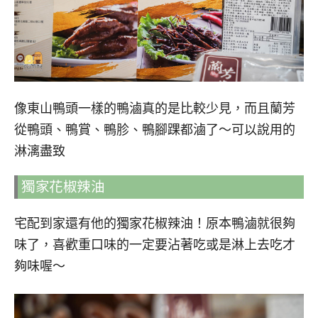
像東山鴨頭一樣的鴨滷真的是比較少見，而且蘭芳
從鴨頭、鴨賞、鴨胗、鴨腳踝都滷了～可以說用的
淋漓盡致
獨家花椒辣油
宅配到家還有他的獨家花椒辣油！原本鴨滷就很夠
味了，喜歡重口味的一定要沾著吃或是淋上去吃才
夠味喔～