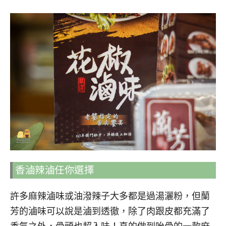
香滷辣滷任你選擇
許多麻辣滷味或油潑辣子大多都是過湯灑粉，但蘭
芳的滷味可以說是滷到透徹，除了肉跟皮都充滿了