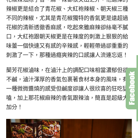
辣椒更是結合了青花椒、大紅袍辣椒、朝天椒三種
不同的辣椒，尤其是青花椒獨特的香氣更是遠超過
花椒的清新透徹香麻感，吃起來雖麻辣卻絲毫不膩
口，大紅袍跟朝天椒更是在辣度的刺激上狠狠的給
味蕾一個快速又有感的辛辣感，輕輕帶過卻重重的
刺激了一下，那種過癮爽辣的口感讓人流連忘返！
蘭芳花椒滷味，在滷汁上的調配口味相當濃郁但卻
不鹹，滷汁渾厚的香氣包裹著食材本身的風味，有
一種微微醬燒的感受但鹹度卻讓人很欣喜的狂吃猛
嗑，加上那花椒麻辣的香氣跟辣油，簡直是超級大
加分！