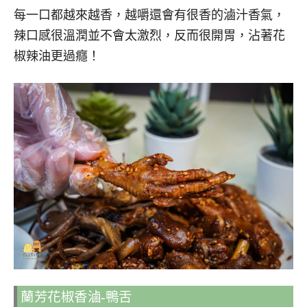
每一口都越來越香，越嚼還會有很香的滷汁香氣，
辣口感很溫潤並不會太激烈，反而很開胃，沾著花
椒辣油更過癮！
蘭芳花椒香滷-鴨舌