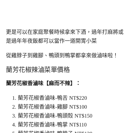
更是可以在家庭聚餐時候拿來下酒，過年打麻將或
是過年年夜飯都可以當作一道開胃小菜
從雞脖子到雞腳、鴨頭到鴨掌都拿來做滷味啦！
蘭芳花椒辣滷菜單價格
蘭芳花椒香滷味【麻而不辣】：
蘭芳花椒香滷味-鴨舌 NT$220
蘭芳花椒香滷味-雞腳 NT$100
蘭芳花椒香滷味-鴨頭殼 NT$150
蘭芳花椒香滷味-鴨掌 NT$110