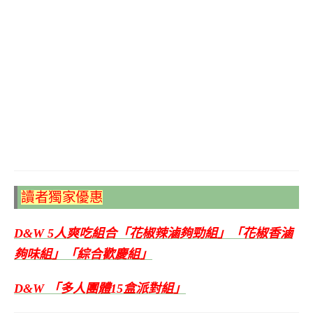
讀者獨家優惠
D&W 5人爽吃組合「花椒辣滷夠勁組」「花椒香滷
夠味組」「綜合歡慶組」
D&W 「多人團體15盒派對組」