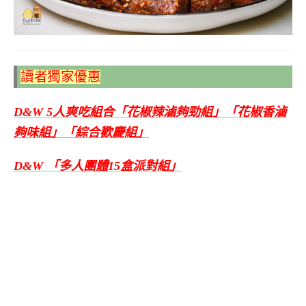
讀者獨家優惠
D&W 5人爽吃組合「花椒辣滷夠勁組」「花椒香滷
夠味組」「綜合歡慶組」
D&W 「多人團體15盒派對組」