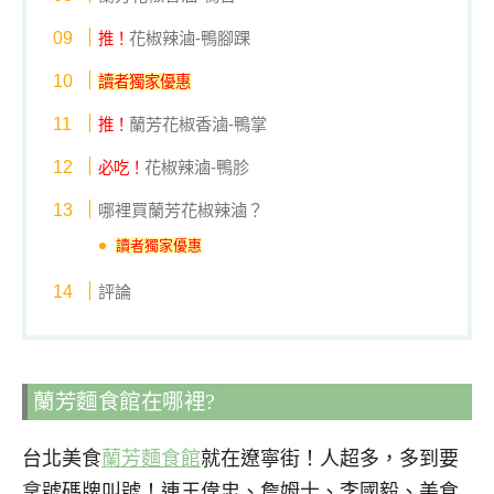
花椒辣滷-鴨腳踝
推！
讀者獨家優惠
蘭芳花椒香滷-鴨掌
推！
花椒辣滷-鴨胗
必吃！
哪裡買蘭芳花椒辣滷？
讀者獨家優惠
評論
蘭芳麵食館在哪裡?
台北美食
蘭芳麵食館
就在遼寧街！人超多，多到要
拿號碼牌叫號！連王偉忠、詹姆士、李國毅、美食