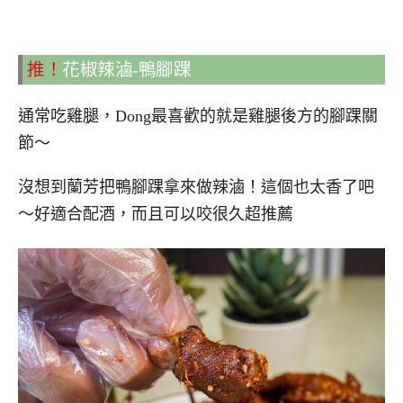
推！
花椒辣滷-鴨腳踝
通常吃雞腿，Dong最喜歡的就是雞腿後方的腳踝關
節～
沒想到蘭芳把鴨腳踝拿來做辣滷！這個也太香了吧
～好適合配酒，而且可以咬很久超推薦