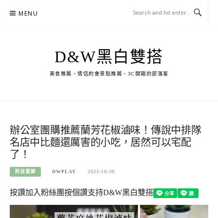
Skip
MENU
to
content
D&W黑白雙搭
美食推薦、情侶約會景點推薦、3C開箱的部落客
辦公室團購推薦蘭芳花椒滷味！傳說中排隊
名店中比麵還厲害的小吃，居然可以宅配
了！
男孩嘗鮮
DWPLAY
2023-10-30
按讚加入粉絲團
按個讚支持D&W黑白雙搭