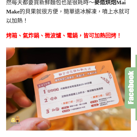
然每天都要買新鮮麵包也是很耗時～
麥造烘焙Mai
Make
的貝果就很方便，簡單退冰解凍，噴上水就可
以加熱！
烤箱、氣炸鍋、微波爐、電鍋，皆可加熱回烤！