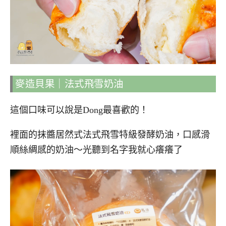
麥造貝果｜法式飛雪奶油
這個口味可以說是Dong最喜歡的！
裡面的抹醬居然式法式飛雪特級發酵奶油，口感滑
順絲綢感的奶油～光聽到名字我就心癢癢了