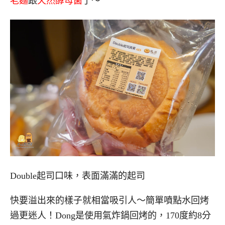
老麵
跟
天然酵母菌
了～
Double起司口味，表面滿滿的起司
快要溢出來的樣子就相當吸引人～簡單噴點水回烤
過更迷人！Dong是使用氣炸鍋回烤的，170度約8分