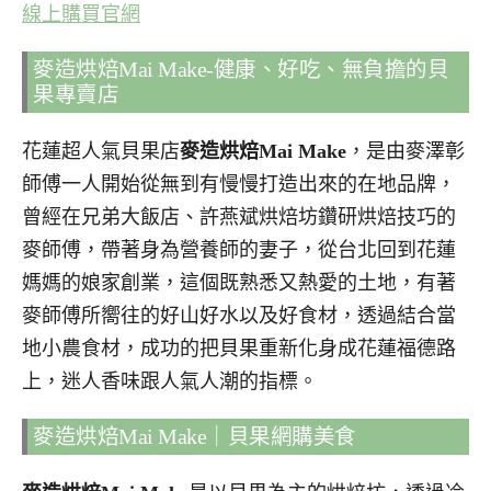
線上購買官網
麥造烘焙Mai Make-健康、好吃、無負擔的貝
果專賣店
花蓮超人氣貝果店
麥造烘焙Mai Make
，是由麥澤彰
師傅一人開始從無到有慢慢打造出來的在地品牌，
曾經在兄弟大飯店、許燕斌烘焙坊鑽研烘焙技巧的
麥師傅，帶著身為營養師的妻子，從台北回到花蓮
媽媽的娘家創業，這個既熟悉又熱愛的土地，有著
麥師傅所嚮往的好山好水以及好食材，透過結合當
地小農食材，成功的把貝果重新化身成花蓮福德路
上，迷人香味跟人氣人潮的指標。
麥造烘焙Mai Make｜貝果網購美食