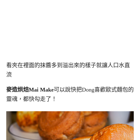
看夾在裡面的抹醬多到溢出來的樣子就讓人口水直
流
麥造烘焙Mai Make
可以說快把Dong喜歡歐式麵包的
靈魂，都快勾走了！