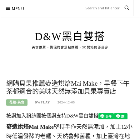
Skip
MENU
to
content
D&W黑白雙搭
美食推薦、情侶約會景點推薦、3C開箱的部落客
網購貝果推薦麥造烘焙Mai Make，早餐下午
茶都適合的美味天然無添加貝果專賣店
花蓮-美食
DWPLAY
2024-12-05
按讚加入粉絲團
按個讚支持D&W黑白雙搭
麥造烘焙Mai Make
堅持手作天然無添加，加上12小
時低溫發酵的老麵、天然魯邦菌種，加上臺灣在地