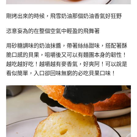
剛烤出來的時候，飛雪奶油那個奶油香氣好狂野
恣意妄為的在整個空氣中輕盈的飛舞著
用砂糖調味的奶油抹醬，帶著絲絲甜味，搭配著酥
脆口感的貝果，咀嚼後又可以有麵團本身的韌性！
越吃越好吃！越嚼越有麥香氣，好爽阿！可以說是
看似簡單，入口卻回味無窮的必吃貝果口味！