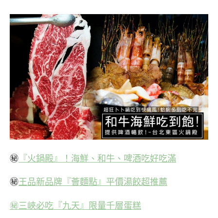
㊙
『火鍋殿』！海鮮、和牛、啤酒吃好吃滿
㊙
王品新品牌『薈麵點』平價湯餃超推薦
㊙三峽必吃『九天』限量千層蛋糕