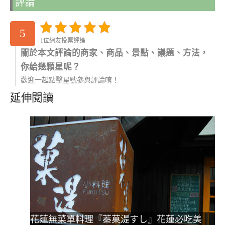
評論
5
1位網友投票評論
關於本文評論的商家、商品、景點、議題、方法，
你給幾顆星呢？
歡迎一起點擊星號參與評論唷！
延伸閱讀
花蓮無菜單料理『蓁菓湜すし』花蓮必吃美