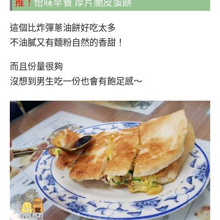
推！
怡味早餐 厚片脆皮蛋餅
這個比炸彈蔥油餅好吃太多
不油膩又有麵粉自然的香甜！
而且份量很夠
沒想到男生吃一份也會有飽足感～