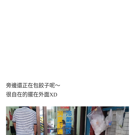
旁邊還正在包餃子呢～
很自在的擺在外面XD