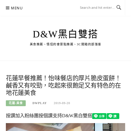
Skip
MENU
to
content
D&W黑白雙搭
美食推薦、情侶約會景點推薦、3C開箱的部落客
花蓮早餐推薦！怡味餐店的厚片脆皮蛋餅！
鹹香又有咬勁，吃起來很飽足又有特色的在
地花蓮美食
花蓮-美食
DWPLAY
2019-09-20
按讚加入粉絲團
按個讚支持D&W黑白雙搭