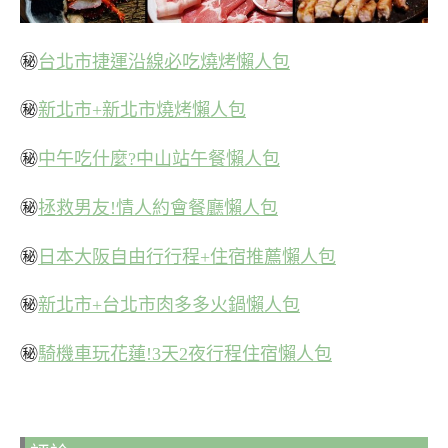
㊙
台北市捷運沿線必吃燒烤懶人包
㊙
新北市+新北市燒烤懶人包
㊙
中午吃什麼?中山站午餐懶人包
㊙
拯救男友!情人約會餐廳懶人包
㊙
日本大阪自由行行程+住宿推薦懶人包
㊙
新北市+台北市肉多多火鍋懶人包
㊙
騎機車玩花蓮!3天2夜行程住宿懶人包