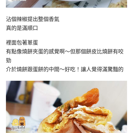
沾個辣椒提出整個香氣
真的是滿順口
裡面包著蔥蛋
有點像燒餅夾蛋的感覺啊～但那個餅皮比燒餅有咬
勁
介於燒餅跟蛋餅的中間～好吃！讓人覺得滿驚豔的