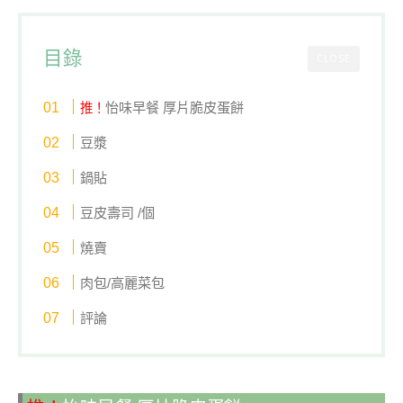
目錄
CLOSE
怡味早餐 厚片脆皮蛋餅
推！
豆漿
鍋貼
豆皮壽司 /個
燒賣
肉包/高麗菜包
評論