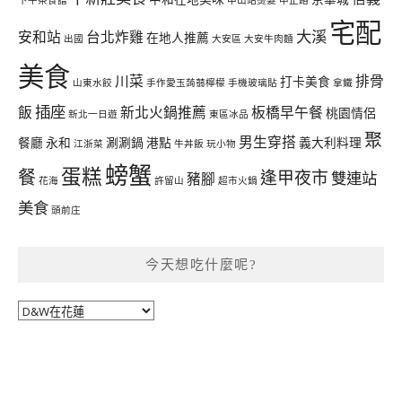
下午茶食譜
中山站燙髮
中正路
宅配
大溪
安和站
台北炸雞
在地人推薦
出國
大安區
大安牛肉麵
美食
川菜
排骨
打卡美食
山東水餃
手作愛玉蒟蒻檸檬
手機玻璃貼
拿鐵
插座
飯
新北火鍋推薦
板橋早午餐
桃園情侶
新北一日遊
東區冰品
聚
男生穿搭
餐廳
永和
涮涮鍋
港點
義大利料理
江浙菜
牛丼飯
玩小物
螃蟹
蛋糕
餐
逢甲夜市
雙連站
豬腳
花海
許留山
超市火鍋
美食
頭前庄
今天想吃什麼呢?
今
天
想
吃
什