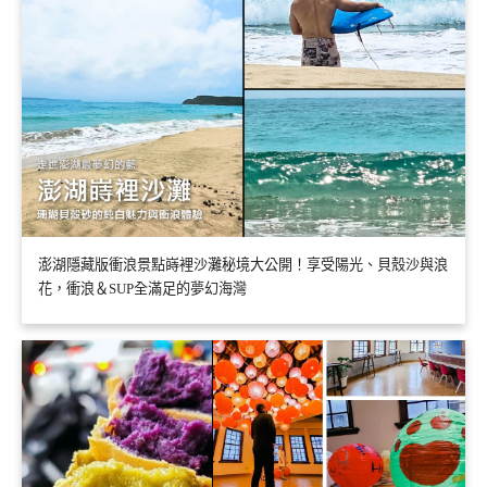
澎湖隱藏版衝浪景點嵵裡沙灘秘境大公開！享受陽光、貝殼沙與浪
花，衝浪＆SUP全滿足的夢幻海灣