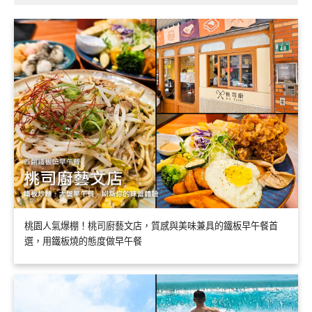
桃園人氣爆棚！桃司廚藝文店，質感與美味兼具的鐵板早午餐首
選，用鐵板燒的態度做早午餐