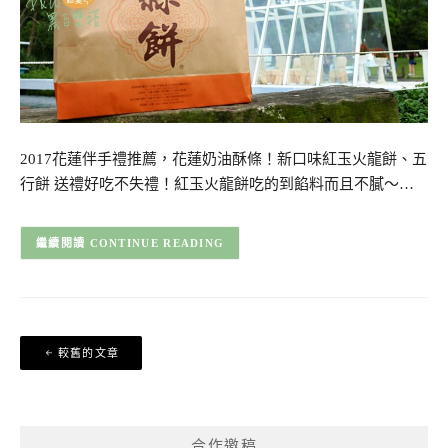
2017花蓮伴手禮推薦，花蓮奶油酥條！新口味紅玉火龍餅、五
行餅 送禮好吃不失禮！紅玉火龍餅吃的到餡料而且不膩～…
CONTINUE READING
文
較舊的文章
章
導
覽
合作邀稿