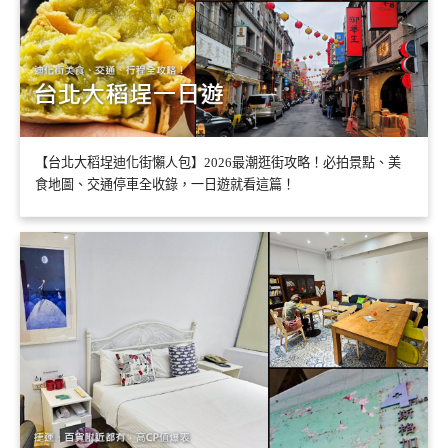
【台北大稻埕迪化街懶人包】2026最潮逛街攻略！必拍景點、美
食地圖、交通停車全收錄，一日遊就看這篇！