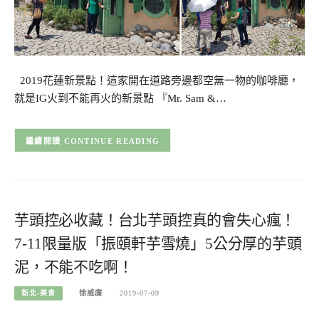
2019花蓮新景點！這家開在道路旁邊都空無一物的咖啡廳，
就是IG火到不能再火的新景點 『Mr. Sam &…
CONTINUE READING
芋頭控必收藏！台北芋頭控真的會失心瘋！
7-11限量版「振頤軒芋雪燒」5公分厚的芋頭
泥，不能不吃啊！
新北-美食
徐威廉
2019-07-09