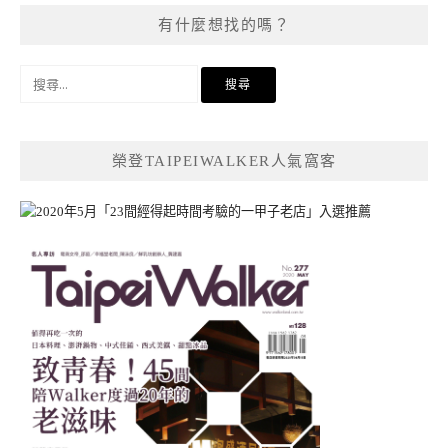
有什麼想找的嗎？
搜
尋
關
鍵
榮登TAIPEIWALKER人氣窩客
字: