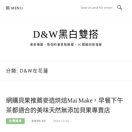
Skip
MENU
to
content
D&W黑白雙搭
美食推薦、情侶約會景點推薦、3C開箱的部落客
分類:
D&W在花蓮
網購貝果推薦麥造烘焙Mai Make，早餐下午
茶都適合的美味天然無添加貝果專賣店
台灣美食
DWPLAY
2024-12-05