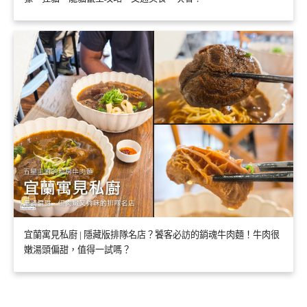
宜蘭寓見私廚 | 隱藏版排隊名店？饕客必訪的銷魂牛肉麵！牛肉很
嫩湯頭偏甜，值得一試嗎？