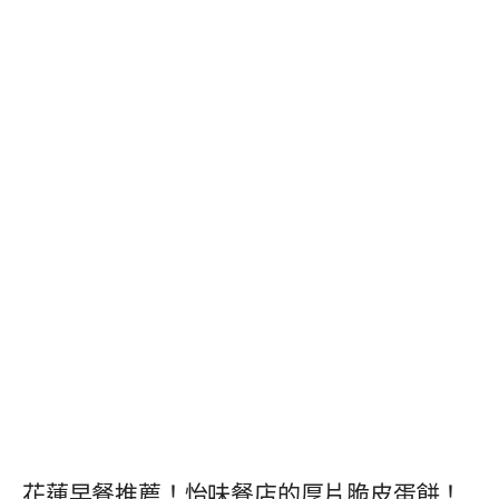
花蓮早餐推薦！怡味餐店的厚片脆皮蛋餅！