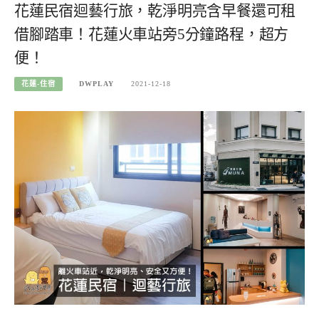
花蓮民宿迴藝行旅，乾淨明亮含早餐還可租
借腳踏車！花蓮火車站旁5分鐘路程，超方
便！
花蓮-住宿
DWPLAY
2021-12-18