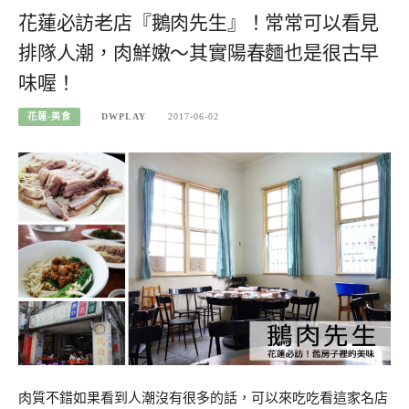
花蓮必訪老店『鵝肉先生』！常常可以看見
排隊人潮，肉鮮嫩～其實陽春麵也是很古早
味喔！
花蓮-美食
DWPLAY
2017-06-02
肉質不錯如果看到人潮沒有很多的話，可以來吃吃看這家名店