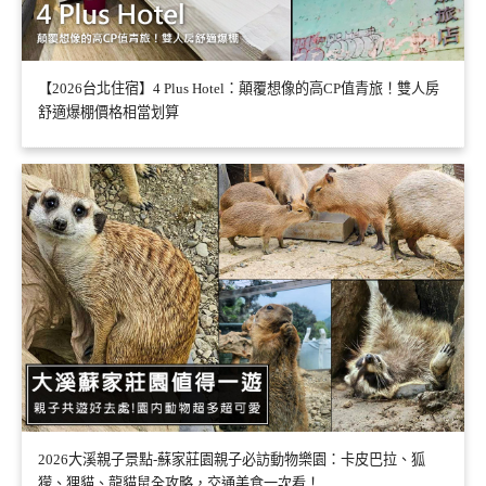
【2026台北住宿】4 Plus Hotel：顛覆想像的高CP值青旅！雙人房
舒適爆棚價格相當划算
2026大溪親子景點-蘇家莊園親子必訪動物樂園：卡皮巴拉、狐
獴、狸貓、龍貓鼠全攻略，交通美食一次看！