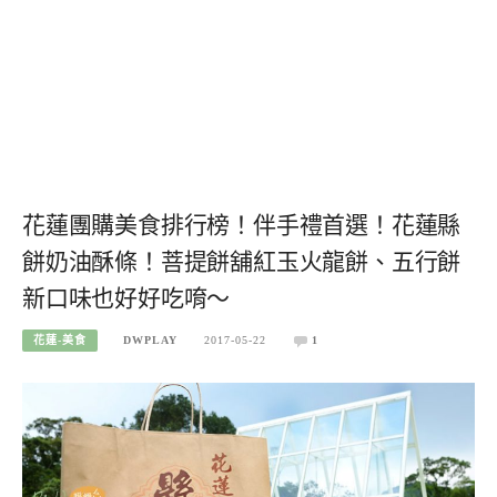
花蓮團購美食排行榜！伴手禮首選！花蓮縣
餅奶油酥條！菩提餅舖紅玉火龍餅、五行餅
新口味也好好吃唷～
花蓮-美食
DWPLAY
2017-05-22
1