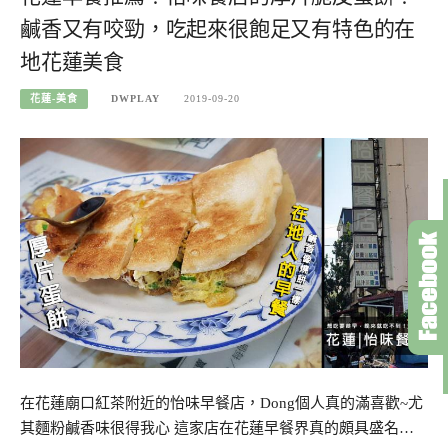
鹹香又有咬勁，吃起來很飽足又有特色的在
地花蓮美食
花蓮-美食
DWPLAY
2019-09-20
在花蓮廟口紅茶附近的怡味早餐店，Dong個人真的滿喜歡~尤
其麵粉鹹香味很得我心 這家店在花蓮早餐界真的頗具盛名…