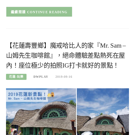
CONTINUE READING
【花蓮壽豐鄉】魔戒哈比人的家『Mr. Sam –
山姆先生咖啡館』，絕命體驗差點熱死在屋
內！座位極少的拍照IG打卡就好的景點！
花蓮-玩樂
DWPLAY
2019-09-16