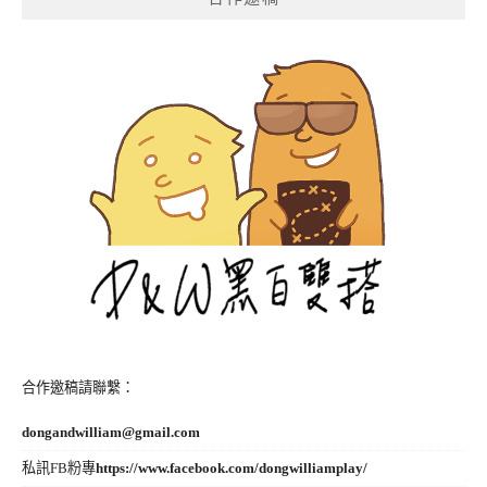
合作邀稿請聯繫：
dongandwilliam@gmail.com
私訊FB粉專
https://www.facebook.com/dongwilliamplay/