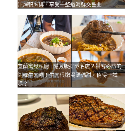
汁烤鴨胸排，享受一整道海鮮交響曲
宜蘭寓見私廚 | 隱藏版排隊名店？饕客必訪的
銷魂牛肉麵！牛肉很嫩湯頭偏甜，值得一試
嗎？