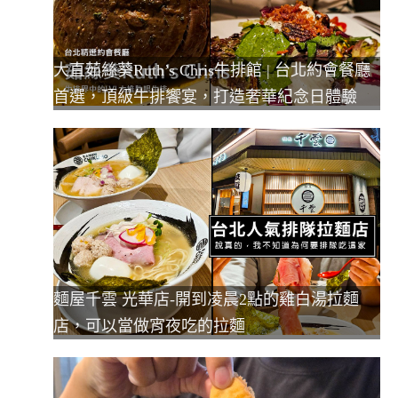
大直茹絲葵Ruth’s Chris牛排館 | 台北約會餐廳
首選，頂級牛排饗宴，打造奢華紀念日體驗
麵屋千雲 光華店-開到凌晨2點的雞白湯拉麵
店，可以當做宵夜吃的拉麵