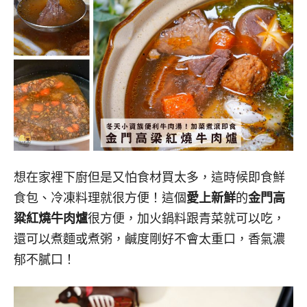
想在家裡下廚但是又怕食材買太多，這時候即食鮮
食包、冷凍料理就很方便！這個
愛上新鮮
的
金門高
粱紅燒牛肉爐
很方便，加火鍋料跟青菜就可以吃，
還可以煮麵或煮粥，鹹度剛好不會太重口，香氣濃
郁不膩口！