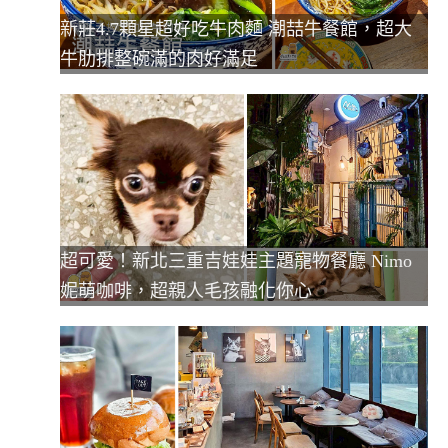
新莊4.7顆星超好吃牛肉麵 潮喆牛餐館，超大
牛肋排整碗滿的肉好滿足
超可愛！新北三重吉娃娃主題寵物餐廳 Nimo
妮萌咖啡，超親人毛孩融化你心