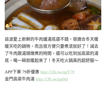
這波愛上新鮮的牛肉爐湯底還不錯，很適合冬天暖
暖天吃的鍋物，而且很方便只要煮滾就好了！減去
了牛肉跟湯頭燉煮的時間，還可以吃到加高粱的湯
底，喝一碗就暖起來了！冬天吃火鍋真的超舒服～
APP下單 79折優惠
http://i3b.tw/qqY79
金門高粱牛肉湯
http://i3b.tw/qq0jd