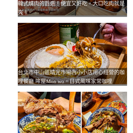
韓式燒肉的首選！便宜又好吃，大口吃肉就是
爽！
台北市中山區晴光市場內小小店用心經營的咖
哩餐廳 哞屋Mon wo，日式風味家常咖哩