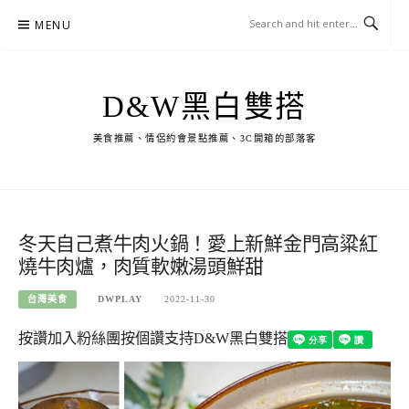
Skip
MENU
to
content
D&W黑白雙搭
美食推薦、情侶約會景點推薦、3C開箱的部落客
冬天自己煮牛肉火鍋！愛上新鮮金門高粱紅
燒牛肉爐，肉質軟嫩湯頭鮮甜
台灣美食
DWPLAY
2022-11-30
按讚加入粉絲團
按個讚支持D&W黑白雙搭