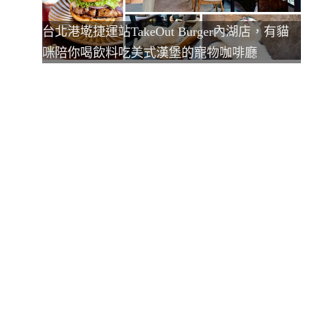
台北港墘捷運站TakeOut Burger內湖店，有貓
咪陪你喝飲料吃美式漢堡的寵物咖啡廳