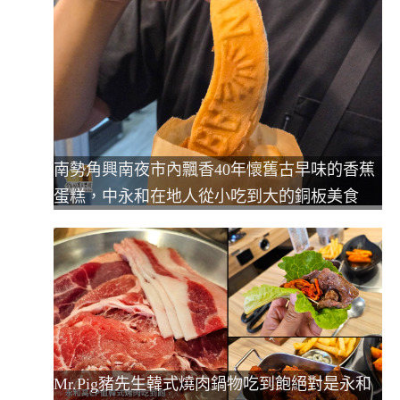
南勢角興南夜市內飄香40年懷舊古早味的香蕉
蛋糕，中永和在地人從小吃到大的銅板美食
Mr.Pig豬先生韓式燒肉鍋物吃到飽絕對是永和