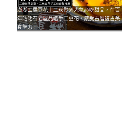
澎湖二馬豆花｜二崁聚落人氣必吃甜品，在百
年咕咾石老屋品嚐手工豆花，感受古厝復古美
食魅力