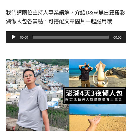
我們請兩位主持人專業講解，介紹D&W黑白雙搭澎
湖懶人包各景點，可搭配文章圖片一起服用哦
音
00:00
00:00
訊
播
放
器