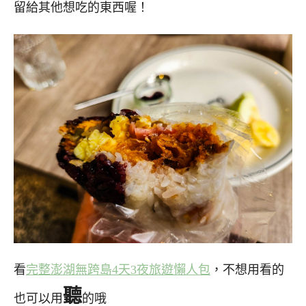
留給其他想吃的東西喔！
看
完整澎湖無跨島4天3夜旅遊懶人包
，不想用看的
聽
也可以用
的哦