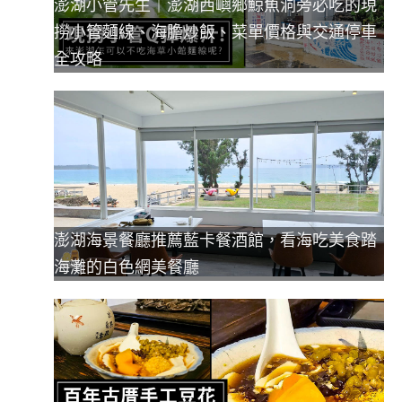
澎湖小管先生｜澎湖西嶼鄉鯨魚洞旁必吃的現
撈小管麵線、海膽炒飯、菜單價格與交通停車
全攻略
澎湖海景餐廳推薦藍卡餐酒館，看海吃美食踏
海灘的白色網美餐廳