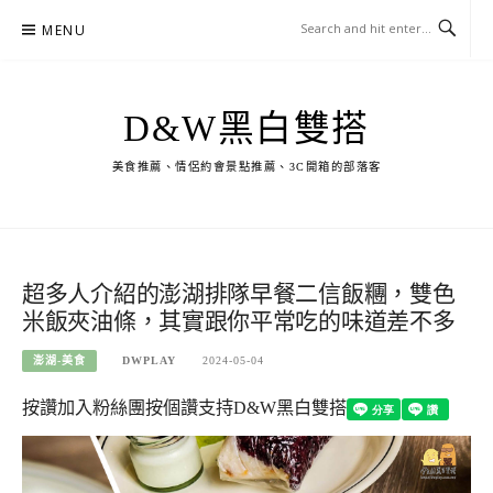
Skip
MENU
to
content
D&W黑白雙搭
美食推薦、情侶約會景點推薦、3C開箱的部落客
超多人介紹的澎湖排隊早餐二信飯糰，雙色
米飯夾油條，其實跟你平常吃的味道差不多
澎湖-美食
DWPLAY
2024-05-04
按讚加入粉絲團
按個讚支持D&W黑白雙搭