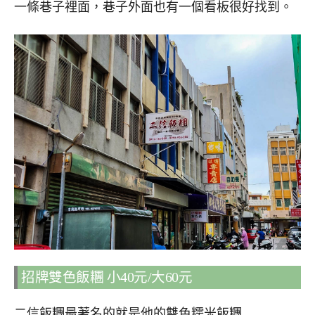
一條巷子裡面，巷子外面也有一個看板很好找到。
招牌雙色飯糰 小40元/大60元
二信飯糰最著名的就是他的雙色糯米飯糰