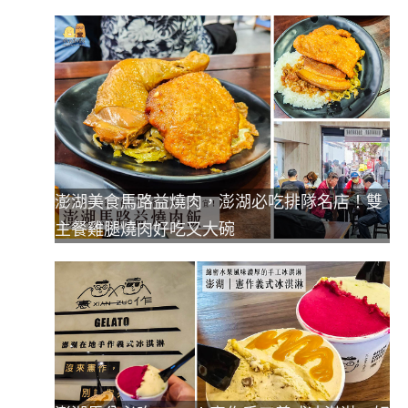
澎湖美食馬路益燒肉，澎湖必吃排隊名店！雙
主餐雞腿燒肉好吃又大碗