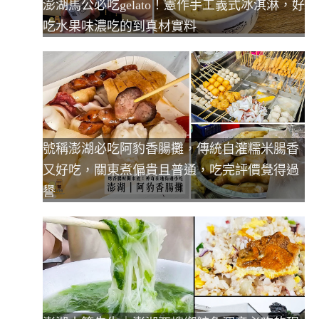
澎湖馬公必吃gelato！憲作手工義式冰淇淋，好
吃水果味濃吃的到真材實料
號稱澎湖必吃阿豹香腸攤，傳統自灌糯米腸香
又好吃，關東煮偏貴且普通，吃完評價覺得過
譽