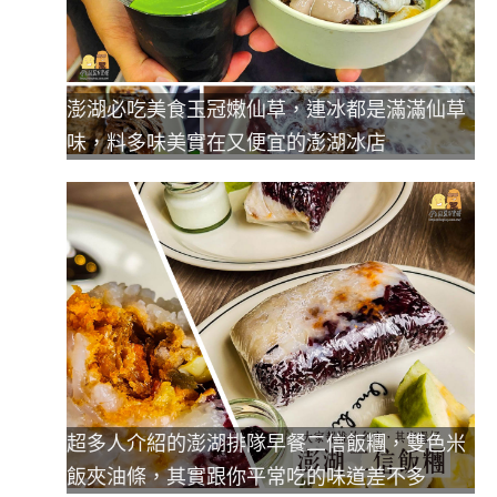
澎湖必吃美食玉冠嫩仙草，連冰都是滿滿仙草
味，料多味美實在又便宜的澎湖冰店
超多人介紹的澎湖排隊早餐二信飯糰，雙色米
飯夾油條，其實跟你平常吃的味道差不多