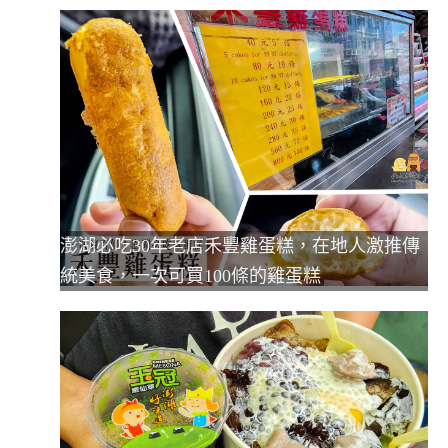
澎湖必吃30年老店禾豐雞蛋糕，在地人激推傳
統美食，一次可買100條的雞蛋糕