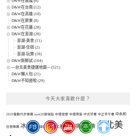
D&W在嘉義 (6)
D&W在台南 (12)
D&W在高雄 (10)
D&W在屏東 (0)
D&W在花蓮 (28)
D&W在澎湖 (28)
澎湖-美食 (11)
澎湖-住宿 (2)
澎湖-玩樂 (18)
D&W新鮮試 (164)
---台北美食捷運地圖--- (521)
D&W懶人包 (21)
D&W不知道啦 (29)
今天大家喜歡什麼？
中永和
2020電動代步推薦
note20玻璃貼
中壢按摩
中壢男裝
中式早餐
中正早午餐
台北美
冰店
台北排隊美食
北投
割包
住宿推薦
冰火湯圓