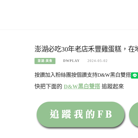
澎湖必吃30年老店禾豐雞蛋糕，在
DWPLAY
2024-05-02
澎湖-美食
按讚加入粉絲團
按個讚支持D&W黑白雙搭
快把下面的
D&W黑白雙搭
追蹤起來