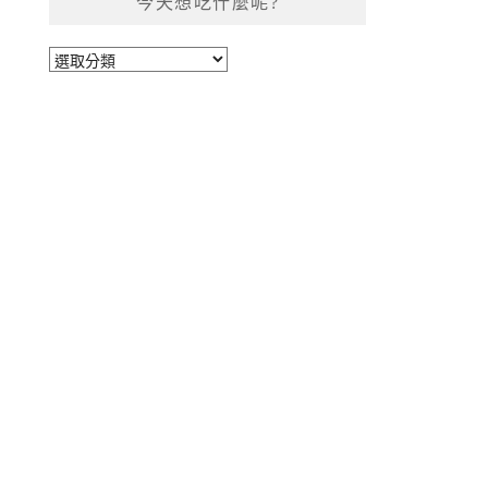
今天想吃什麼呢?
今
天
想
吃
什
麼
呢?