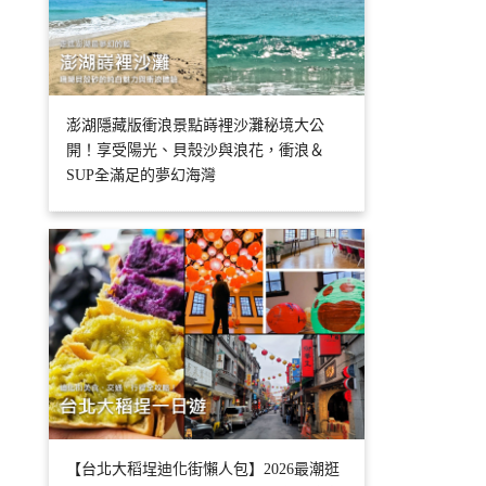
澎湖隱藏版衝浪景點嵵裡沙灘秘境大公
開！享受陽光、貝殼沙與浪花，衝浪＆
SUP全滿足的夢幻海灣
【台北大稻埕迪化街懶人包】2026最潮逛