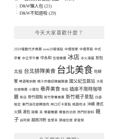
D&W懶人包 (21)
D&W不知道啦 (29)
今天大家喜歡什麼？
2020電動代步推薦
note20玻璃貼
中壢按摩
中壢男裝
中式
冰店
中永和
割包
早餐
中正早午餐
住宿推薦
冰火湯圓
台北美食
台北排隊美食
北投
吃螃
國父紀念館站
蟹
啤酒喝到飽
噴汁炸雞招牌鹹酥雞
大阪
巷弄美食
插座不限時咖啡
住宿推薦
小籠包
情侶
廳
新竹親子景點
新竹甜點
新店
新竹聚餐推薦
日語
沖繩
港式
檢定
東門油花旋轉燒肉
林口打卡景點
桃園吃冰
親
火鍋
湯包
碗粿
茶
華麗餐廳
蜂蜜的功效
西門町飲料
子
越南河粉
谷阿莫
金萱茶
頭城住宿
麥當勞