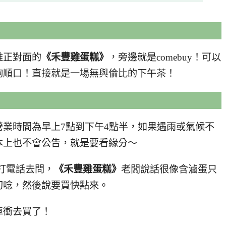
雅正對面的
《禾豐雞蛋糕》
，旁邊就是comebuy！可以
夠順口！直接就是一場無與倫比的下午茶！
營業時間為早上7點到下午4點半，如果遇雨或氣候不
本上也不會公告，就是要看緣分～
前打電話去問，
《禾豐雞蛋糕》
老闆說話很像含滷蛋只
叨唸，然後說要買快點來。
車衝去買了！