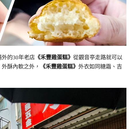
外的30年老店
《禾豐雞蛋糕》
從觀音亭走路就可以
，外酥內軟之外，
《禾豐雞蛋糕》
外衣如同糖霜、吉