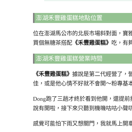
澎湖禾豐雞蛋糕地點位置
位在澎湖馬公市的北辰市場斜對面，寶
買個無糖茶搭配
《禾豐雞蛋糕》
吃，有
澎湖禾豐雞蛋糕營業時間
《禾豐雞蛋糕》
據說是第二代經營了，
佳，或是他心情不好就不會開～粉專基
Dong跑了三趟才終於看到他開，還提
說有開啦，接下來只聽到機嘰咕咕小聲
感覺可能怕下雨又想關門，我就馬上開