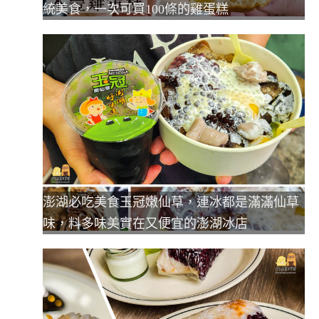
統美食，一次可買100條的雞蛋糕
澎湖必吃美食玉冠嫩仙草，連冰都是滿滿仙草
味，料多味美實在又便宜的澎湖冰店