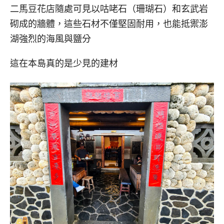
二馬豆花店隨處可見以咕咾石（珊瑚石）和玄武岩
砌成的牆體，這些石材不僅堅固耐用，也能抵禦澎
湖強烈的海風與鹽分
這在本島真的是少見的建材