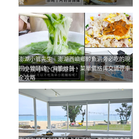
譽
澎湖小管先生｜澎湖西嶼鄉鯨魚洞旁必吃的現
撈小管麵線、海膽炒飯、菜單價格與交通停車
全攻略