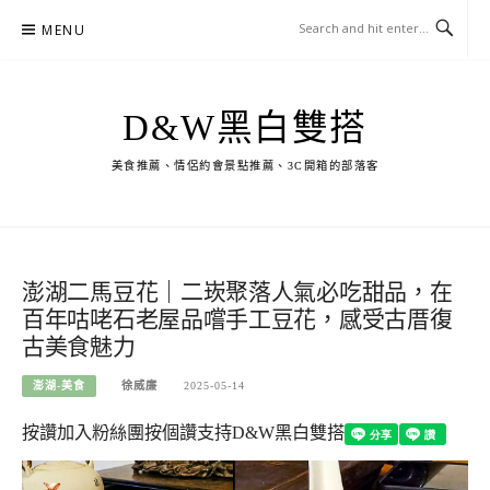
Skip
MENU
to
content
D&W黑白雙搭
美食推薦、情侶約會景點推薦、3C開箱的部落客
澎湖二馬豆花｜二崁聚落人氣必吃甜品，在
百年咕咾石老屋品嚐手工豆花，感受古厝復
古美食魅力
澎湖-美食
徐威廉
2025-05-14
按讚加入粉絲團
按個讚支持D&W黑白雙搭