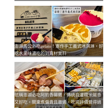
澎湖馬公必吃gelato！憲作手工義式冰淇淋，好
吃水果味濃吃的到真材實料
號稱澎湖必吃阿豹香腸攤，傳統自灌糯米腸香
又好吃，關東煮偏貴且普通，吃完評價覺得過