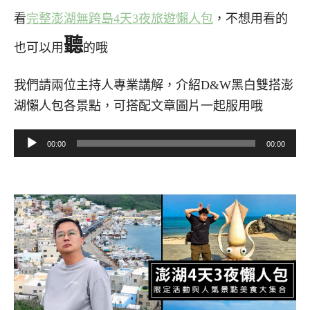
看
完整澎湖無跨島4天3夜旅遊懶人包
，不想用看的
聽
也可以用
的哦
我們請兩位主持人專業講解，介紹D&W黑白雙搭澎
湖懶人包各景點，可搭配文章圖片一起服用哦
音
00:00
00:00
訊
播
放
器