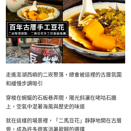
走進澎湖西嶼的二崁聚落，總會被這裡的古厝氛圍
和緩慢步調吸引
穿梭在蜿蜒的石板巷弄間，陽光斜灑在咾咕石牆
上，空氣中混著海風與歷史的味道
就在這樣的場景裡，「二馬豆花」靜靜地開在古厝
旁，成為許多遊客消暑歇腳的選擇