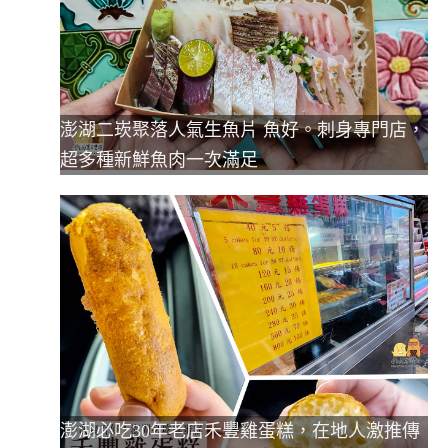
澎湖二崁聚落人氣生魚片 魚好。刺身專門店，
超多種新鮮魚肉一次滿足
澎湖必吃30年老店禾豐雞蛋糕，在地人激推傳