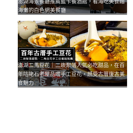
澎湖海景餐廳推薦藍卡餐酒館，看海吃美食踏
海灘的白色網美餐廳
澎湖二馬豆花｜二崁聚落人氣必吃甜品，在百
年咕咾石老屋品嚐手工豆花，感受古厝復古美
食魅力