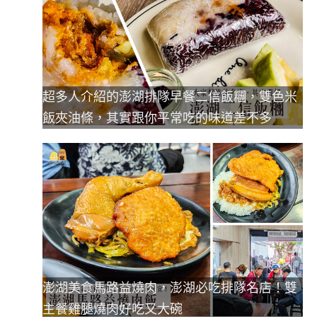
超多人介紹的澎湖排隊早餐二信飯糰，雙色米
飯夾油條，其實跟你平常吃的味道差不多
澎湖美食馬路益燒肉，澎湖必吃排隊名店！雙
主餐雞腿燒肉好吃又大碗