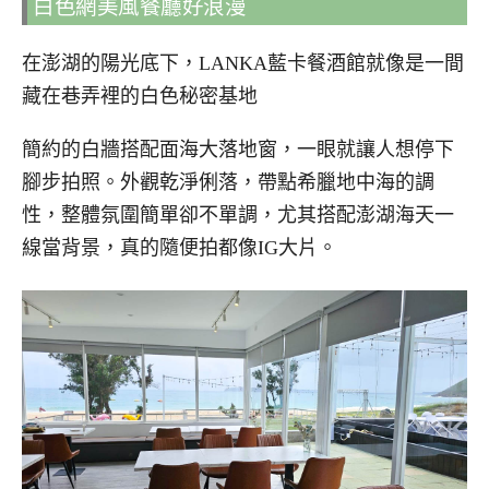
白色網美風餐廳好浪漫
在澎湖的陽光底下，LANKA藍卡餐酒館就像是一間
藏在巷弄裡的白色秘密基地
簡約的白牆搭配面海大落地窗，一眼就讓人想停下
腳步拍照。外觀乾淨俐落，帶點希臘地中海的調
性，整體氛圍簡單卻不單調，尤其搭配澎湖海天一
線當背景，真的隨便拍都像IG大片。