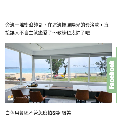
旁邊一堆衝浪帥哥，在這邊揮灑陽光的費洛蒙，直
接讓人不自主就戀愛了～教練也太帥了吧
白色用餐區不管怎麼拍都超級美