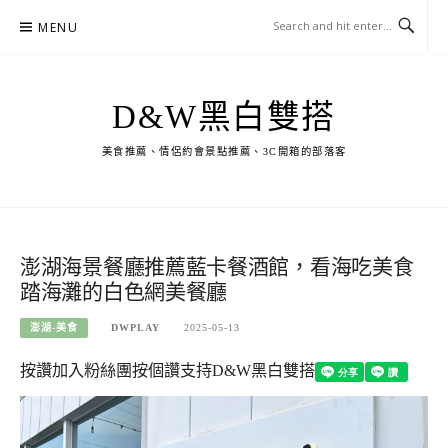
Skip
MENU
to
content
D&W黑白雙搭
美食推薦、情侶約會景點推薦、3C開箱的部落客
澎湖海景餐廳推薦藍卡餐酒館，看海吃美食
踏海灘的白色網美餐廳
澎湖-美食
DWPLAY
2025-05-13
按讚加入粉絲團
按個讚支持D&W黑白雙搭