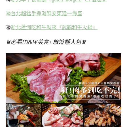
㊙台北超猛手抓海鮮安東建一海產
㊙
新北蘆洲吃和牛就來『武鶴和牛火鍋』
♛必看!D&W美食+旅遊懶人包♛