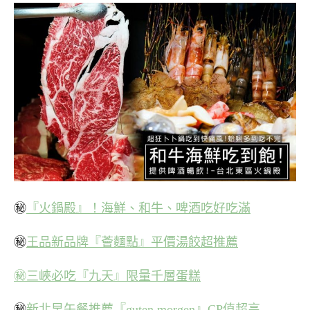
㊙
『火鍋殿』！海鮮、和牛、啤酒吃好吃滿
㊙
王品新品牌『薈麵點』平價湯餃超推薦
㊙三峽必吃『九天』限量千層蛋糕
㊙
新北早午餐推薦『guten morgen』CP值超高