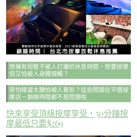
想擁有短暫不被人打擾的休息時間，想要按摩
但又怕被人身體接觸？
很怕睡姿太醜怕被人看到？這些問題在平價按
摩店－鎖睡時間都不是問題啦
快來享受頂級按摩享受，50分鐘按
摩最低只要$269