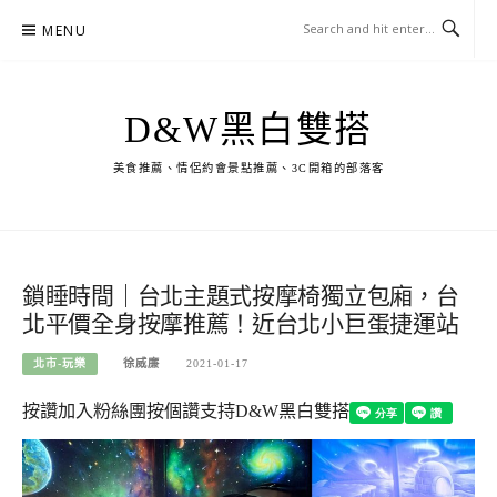
Skip
MENU
to
content
D&W黑白雙搭
美食推薦、情侶約會景點推薦、3C開箱的部落客
鎖睡時間｜台北主題式按摩椅獨立包廂，台
北平價全身按摩推薦！近台北小巨蛋捷運站
北市-玩樂
徐威廉
2021-01-17
按讚加入粉絲團
按個讚支持D&W黑白雙搭