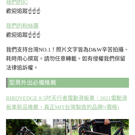
我們的IG
歡迎追蹤☝☝☝
我們的粉絲團
歡迎追蹤☝☝☝
我們支持台灣NO.1！照片文字皆為D&W辛苦拍攝、
耗時用心撰寫。請勿任意轉載。如有侵權我們保留
法律追訴權。
型男外出必備推薦
BIRDYEDGE 8.5吋天行者電動滑板車｜2021電動滑
板車新品推薦，真正MIT台灣製造的品牌!(價格)