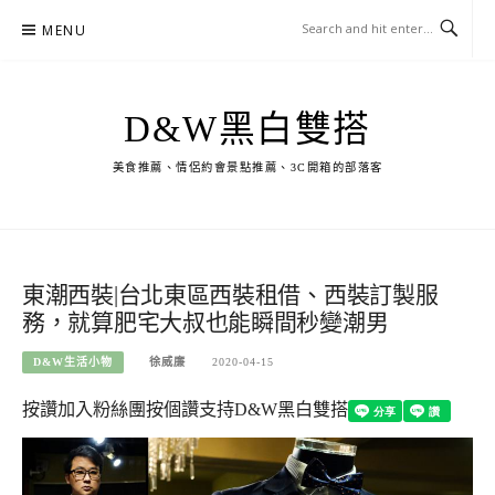
Skip
MENU
to
content
D&W黑白雙搭
美食推薦、情侶約會景點推薦、3C開箱的部落客
東潮西裝|台北東區西裝租借、西裝訂製服
務，就算肥宅大叔也能瞬間秒變潮男
D&W生活小物
徐威廉
2020-04-15
按讚加入粉絲團
按個讚支持D&W黑白雙搭