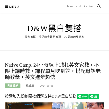
Skip
MENU
to
content
D&W黑白雙搭
美食推薦、情侶約會景點推薦、3C開箱的部落客
Native Camp. 24小時線上1對1英文家教，不
限上課時數，課程單月吃到飽，搭配母語老
師教學，英文進步超快
男孩嘗鮮
徐威廉
2024-10-08
按讚加入粉絲團
按個讚支持D&W黑白雙搭