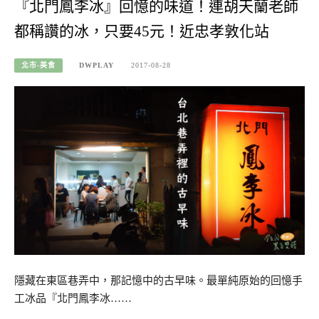
『北門鳳李冰』回憶的味道！連胡天蘭老師
都稱讚的冰，只要45元！近忠孝敦化站
北市-美食
DWPLAY
2017-08-28
隱藏在東區巷弄中，那記憶中的古早味。最單純原始的回憶手
工冰品『北門鳳李冰……