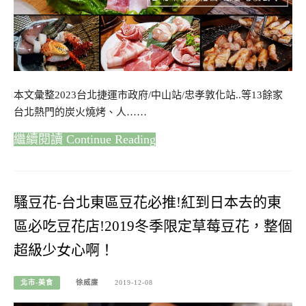
本文彙整2023台北捷運市政府/中山站/忠孝敦化站..等13餘家
台北熱門的炭火燒烤、人……
Continue Reading
騷豆花-台北東區豆花必推!紅到日本去的東
區必吃豆花店!2019冬季限定草莓豆花，整個
超級少女心啊！
北市-美食
徐威廉
2019-12-08