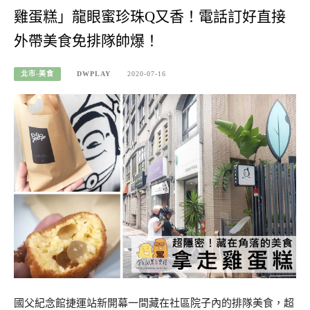
雞蛋糕」龍眼蜜珍珠Q又香！電話訂好直接
外帶美食免排隊帥爆！
北市-美食
DWPLAY
2020-07-16
國父紀念館捷運站新開幕一間藏在社區院子內的排隊美食，超