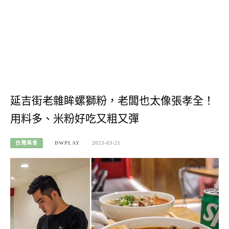
延吉街老雜眸螺獅粉，老闆也太像張孝全！
用料多、米粉好吃又粗又彈
台灣美食
DWPLAY
2023-03-21