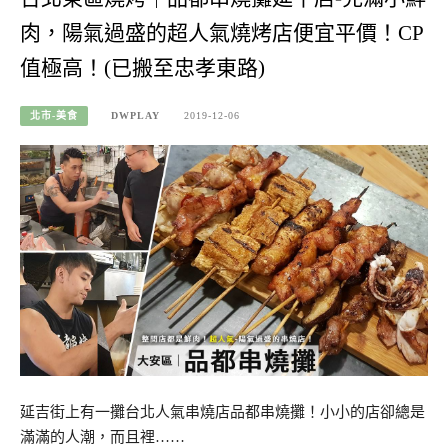
肉，陽氣過盛的超人氣燒烤店便宜平價！CP
值極高！(已搬至忠孝東路)
北市-美食
DWPLAY
2019-12-06
延吉街上有一攤台北人氣串燒店品都串燒攤！小小的店卻總是
滿滿的人潮，而且裡……