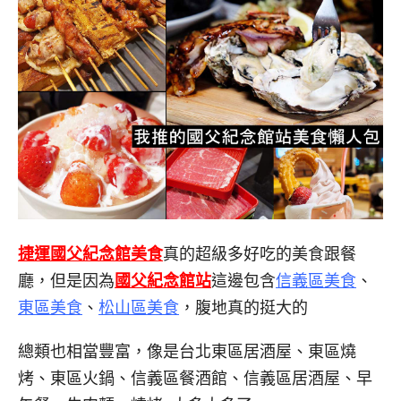
捷運國父紀念館美食
真的超級多好吃的美食跟餐
廳，但是因為
國父紀念館站
這邊包含
信義區美食
、
東區美食
、
松山區
美食
，腹地真的挺大的
總類也相當豐富，像是台北東區居酒屋、東區燒
烤、東區火鍋、信義區餐酒館、信義區居酒屋、早