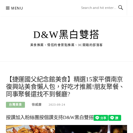
Skip
MENU
to
content
D&W黑白雙搭
美食推薦、情侶約會景點推薦、3C開箱的部落客
【捷運國父紀念館美食】精選15家平價南京
復興站美食懶人包，好吃才推薦!朋友聚餐、
同事聚餐還找不到餐廳?
台灣美食
徐威廉
2023-09-24
按讚加入粉絲團
按個讚支持D&W黑白雙搭