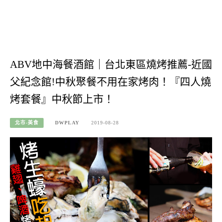
ABV地中海餐酒館｜台北東區燒烤推薦-近國
父紀念館!中秋聚餐不用在家烤肉！『四人燒
烤套餐』中秋節上市！
北市-美食
DWPLAY
2019-08-28