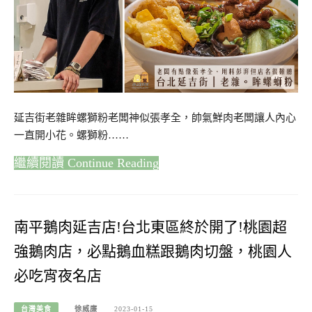
延吉街老雜眸螺獅粉老闆神似張孝全，帥氣鮮肉老闆讓人內心
一直開小花。螺獅粉……
Continue Reading
南平鵝肉延吉店!台北東區終於開了!桃園超
強鵝肉店，必點鵝血糕跟鵝肉切盤，桃園人
必吃宵夜名店
台灣美食
徐威廉
2023-01-15