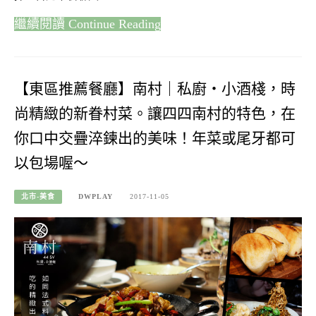
Continue Reading
【東區推薦餐廳】南村｜私廚‧小酒棧，時
尚精緻的新眷村菜。讓四四南村的特色，在
你口中交疊淬鍊出的美味！年菜或尾牙都可
以包場喔～
北市-美食
DWPLAY
2017-11-05