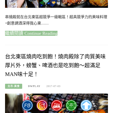
串燒殿就在台北東區超競爭一級戰區！超具競爭力的美味料理
+創意調酒深得我心東……
Continue Reading
台北東區燒肉吃到飽！燒肉殿除了肉質美味
厚片外，螃蟹、啤酒也是吃到飽～超滿足
MAN味十足！
北市-美食
DWPLAY
2017-07-03