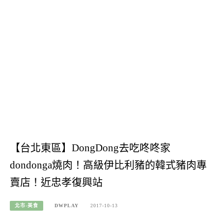
【台北東區】DongDong去吃咚咚家
dondonga燒肉！高級伊比利豬的韓式豬肉專
賣店！近忠孝復興站
北市-美食
DWPLAY
2017-10-13