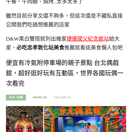
午餐、牛肉麵、燒烤..太多太多了
雖然目前分享文還不夠多，但這次還是不藏私直接
公開我們吃過想推薦的店家
D&W黑白雙搭就列出幾家
捷運國父紀念館站
給大
家，
必吃忠孝敦化站美食
推薦就看這美食懶人包吧
便宜有冷氣附停車場的親子景點 台北偶戲
館，超好逛好玩有互動區，世界各國玩偶一
次看完
北市-玩樂
DWPLAY
2024-08-19