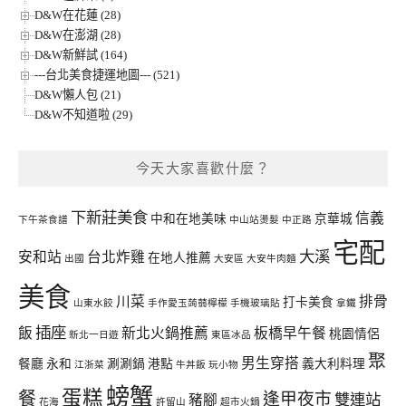
D&W在花蓮 (28)
D&W在澎湖 (28)
D&W新鮮試 (164)
---台北美食捷運地圖--- (521)
D&W懶人包 (21)
D&W不知道啦 (29)
今天大家喜歡什麼？
下新莊美食
信義
中和在地美味
京華城
下午茶食譜
中山站燙髮
中正路
宅配
大溪
安和站
台北炸雞
在地人推薦
出國
大安區
大安牛肉麵
美食
川菜
排骨
打卡美食
山東水餃
手作愛玉蒟蒻檸檬
手機玻璃貼
拿鐵
插座
飯
新北火鍋推薦
板橋早午餐
桃園情侶
新北一日遊
東區冰品
聚
男生穿搭
餐廳
永和
涮涮鍋
港點
義大利料理
江浙菜
牛丼飯
玩小物
螃蟹
蛋糕
餐
逢甲夜市
雙連站
豬腳
花海
許留山
超市火鍋