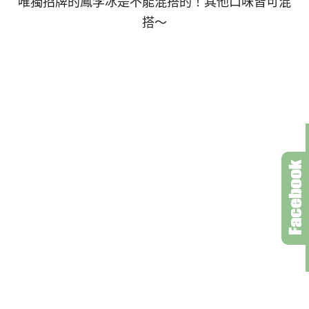
唯獨招牌的鳳李冰是不能混搭的！其他口味皆可混
搭～