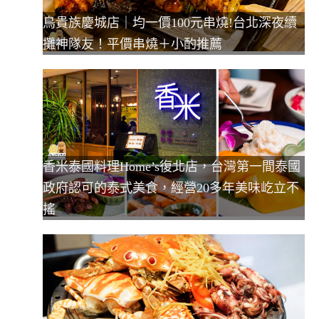
鳥貴族慶城店｜均一價100元串燒!台北深夜續
攤神隊友！平價串燒＋小酌推薦
香米泰國料理Home’s復北店，台灣第一間泰國
政府認可的泰式美食，經營20多年美味屹立不
搖