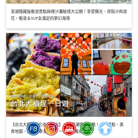
澎湖隱藏版衝浪景點嵵裡沙灘秘境大公開！享受陽光、貝殼沙與浪
花，衝浪＆SUP全滿足的夢幻海灣
【台北大稻埕迪化街懶人包】2026最潮逛街攻略！必拍景點、美
食地圖、交通停車全收錄，一日遊就看這篇！