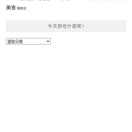
美食
頭前庄
今天想吃什麼呢?
今
天
想
吃
什
麼
呢?