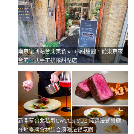
南京復興站台北美食haritts甜甜圈，從東京來
台的日式手工排隊甜點店
新開幕台北私廚CWTCH YUE 擁躍法式餐廳，
在地臺灣食材結合浪漫法餐氛圍