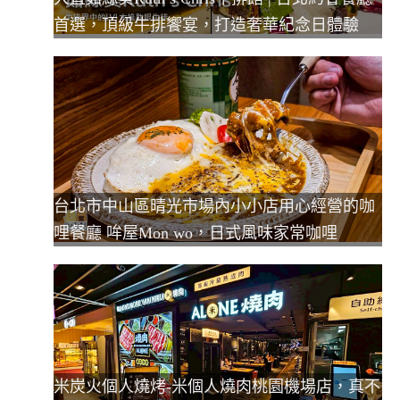
首選，頂級牛排饗宴，打造奢華紀念日體驗
台北市中山區晴光市場內小小店用心經營的咖
哩餐廳 哞屋Mon wo，日式風味家常咖哩
米炭火個人燒烤-米個人燒肉桃園機場店，真不