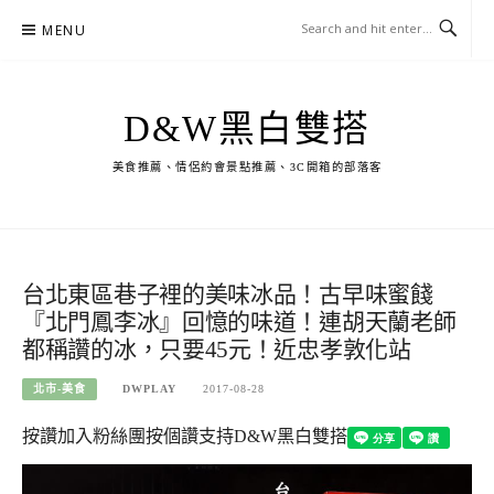
Skip
MENU
to
content
D&W黑白雙搭
美食推薦、情侶約會景點推薦、3C開箱的部落客
台北東區巷子裡的美味冰品！古早味蜜餞
『北門鳳李冰』回憶的味道！連胡天蘭老師
都稱讚的冰，只要45元！近忠孝敦化站
北市-美食
DWPLAY
2017-08-28
按讚加入粉絲團
按個讚支持D&W黑白雙搭