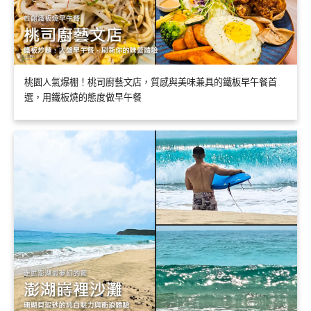
桃園人氣爆棚！桃司廚藝文店，質感與美味兼具的鐵板早午餐首
選，用鐵板燒的態度做早午餐