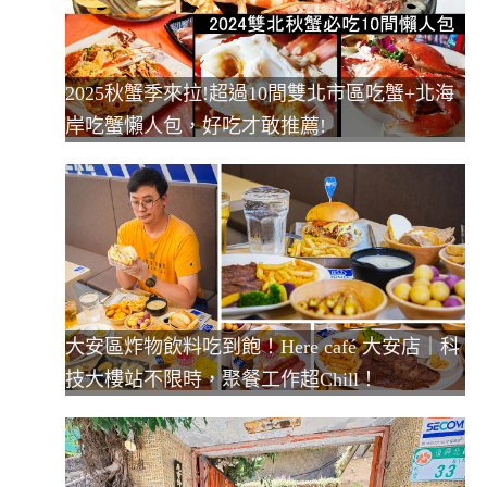
2025秋蟹季來拉!超過10間雙北市區吃蟹+北海
岸吃蟹懶人包，好吃才敢推薦!
大安區炸物飲料吃到飽！Here café 大安店｜科
技大樓站不限時，聚餐工作超Chill！