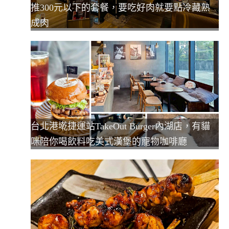
推300元以下的套餐，要吃好肉就要點冷藏熟
成肉
台北港墘捷運站TakeOut Burger內湖店，有貓
咪陪你喝飲料吃美式漢堡的寵物咖啡廳